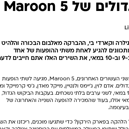
 של Maroon 5
ילרה וקארדי בי, ההברקה מאלבום הבכורה והלהיט
כוונים להגיע לאחת משתי ההופעות של אחד
ההרכבים הכי מצליחים בעולם ב-9 וב-10 במאי, את השירים האלו אתם חייבים לד
אחת הלהקות הכי מצליחות בעולם בשני העשורים האחרונים, Maroon 5, מגיעה לשתי הופעות
ים. אדם לוין, ג'יימס ולנטיין, מייקל מאדן, ג'סי קרמייקל ו
פליין יתכנסו על במה אחת ב-9 וב-10 במאי, לשני ערבים בלתי נשכחים. בעקבות הביקוש הגדול,
יסים להופעה הראשונה ב-9 במאי אזלו, בעוד שהמכירה להופעה השנייה והאחרונה של
הלהקה בפארק הירקון? כדי שתגיעו מוכנים, ריכזנו את השי