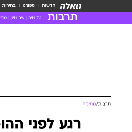
חדשות
ספורט
בחירות
תרבות
טלוויזיה
אירוויזיון
מוזי
חדשות הטלוויזיה
חדשו
ביקורת טלוויזיה
מוזי
צפייה ישירה
מוזי
טלוויזיה ישראלית
קשוב
טלוויזיה מחו"ל
קורד
סדרות מומלצות
קליפי
האח הגדול
הופע
תרבות
/
מוזיקה