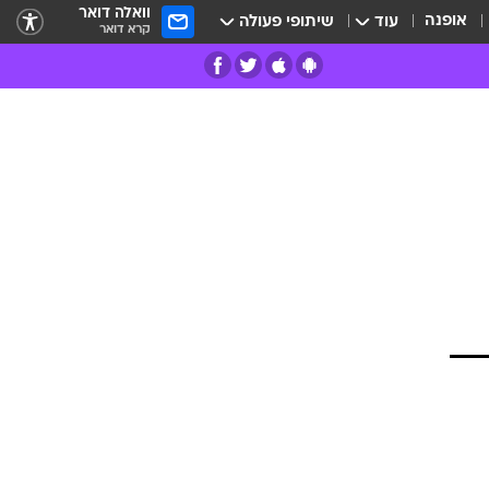
וואלה דואר
אופנה
עוד
שיתופי פעולה
קרא דואר
רים
פרות