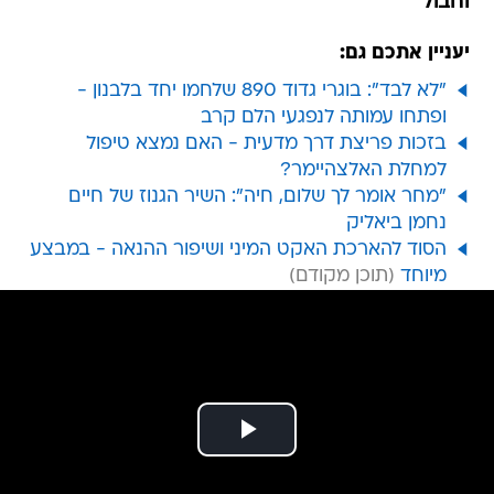
וחבול
יעניין אתכם גם:
"לא לבד": בוגרי גדוד 890 שלחמו יחד בלבנון -
ופתחו עמותה לנפגעי הלם קרב
בזכות פריצת דרך מדעית - האם נמצא טיפול
למחלת האלצהיימר?
"מחר אומר לך שלום, חיה": השיר הגנוז של חיים
נחמן ביאליק
הסוד להארכת האקט המיני ושיפור ההנאה - במבצע
מיוחד