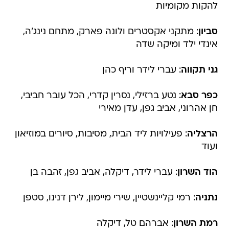
סביון
: מתקני אקסטרים ולונה פארק, מתחם נינג'ה,
אינדי ילד ומיקה שדה
גני תקווה
: עברי לידר וריף כהן
כפר סבא
: נטע ברזילי, נסרין קדרי, הכל עובר חביבי,
חן אהרוני, אביב גפן, עדן מאירי
הרצליה
: פעילויות ליד הבית, מסיבות, סיורים במוזיאון
ועוד
הוד השרון
: עברי לידר, דיקלה, אביב גפן, זהבה בן
נתניה
: רמי קליינשטיין, שירי מיימון, לירן דנינו, סטפן
רמת השרון
: אברהם טל, דיקלה
רעננה
: עידן חביב, רן דנקר, שירי מימון, התקווה 6