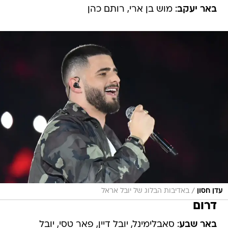
/
עדן חסון
באדיבות הבלוג של יובל אראל
דרום
באר שבע
: סאבלימינל, יובל דיין, פאר טסי, יובל
המבולבל