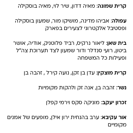
עפולה
: אביהו מדינה, מושיקו מור, שמעון בוסקילה
ופסטיבל אלקטרוני לצעירים בפארק
בית שאן
: ליאור נרקיס, רביד פלוטניק, אודיה, אושר
ביטון, רועי סנדלר ודור שמעון לצד תערוכת צה"ל
ופעילות כל המשפחה
קרית מוצקין
: עדן בן זקן, נועה קירל , זהבה בן
נשר
: זהבה בן, אנה זק ולהקות מקומיות
זכרון יעקב
: מוניקה סקס וירמי קפלן
אור עקיבא
: ערב בהנחית ירון אילן, מופעים של אמנים
מקומיים
נהריה
: רן דנקר, אנה זק, ישי ריבו, אסטרל פרוג'קשן