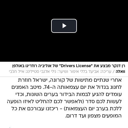
רן דנקר מבצע את "Drivers License" של אוליביה רודריגו באולפן
/
וואלה
עריכה: אביעד בללי איפור ושיער: גילי אלגבי סטיילינג: אייל חג'בי
אחרי שנתיים מתישות של קורונה, ישראל חוזרת
לחגוג בגדול את יום עצמאותה ה-74. מיטב האמנים
עומדים להגיע לבמות הבידור בערים השונות, וכדי
לעשות לכם סדר (ולאפשר לכם להחליט לאיזו הופעה
ללכת בערב יום העצמאות) - ריכזנו עבורכם את כל
המופעים מצפון ועד דרום.
יום העצמאות 2022: האירועים והטקסים המרכזיים |
הלו"ז המלא