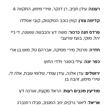
קדימה צורן
: קווין כוכב הטיקטוק, קובי אפללו
פרדס חנה כרכור
: משה דץ והכבשה שושנה, די ג'יי
יהל, מוקי, בועז שרעבי
חדרה
: מרגול, מירי מסיקה, אברהם טל, מוש בן ארי
כפר יונה
: עילי בוטנר וילדי החוץ
ירושלים
: עדן אלנה, עידן עמדי, שלומי שבת, אלה לי,
שירי מימון, זהבה בן
מודיעין מכבים רעות
: הראל סקעת, אורנה דץ
אריאל
: ליאור נרקיס, יניב המגניב, פבלו רוזנברג
מעלה אדומים
: שרית חדד, לואי עלי