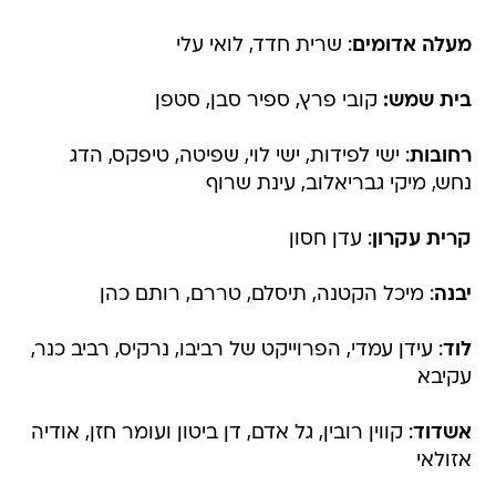
בית שמש:
קובי פרץ, ספיר סבן, סטפן
רחובות
: ישי לפידות, ישי לוי, שפיטה, טיפקס, הדג
נחש, מיקי גבריאלוב, עינת שרוף
קרית עקרון
: עדן חסון
יבנה
: מיכל הקטנה, תיסלם, טררם, רותם כהן
לוד
: עידן עמדי, הפרוייקט של רביבו, נרקיס, רביב כנר,
עקיבא
אשדוד
: קווין רובין, גל אדם, דן ביטון ועומר חזן, אודיה
אזולאי
באר יעקב
: מוש בן ארי, רותם כהן