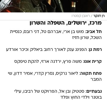
/
רן דנקר
ראובן קסטרו
מרכז, ירושלים, השפלה והשרון
תל אביב
: מוש בן ארי, אברהם טל, דני רובס, כנסיית
השכל, שרון חזיז
רמת גן
: הפנינג ענק לאורך רחוב ביאליק וכיכר אורדע
קרית אונו
: משה פרץ, ירדנה ארזי, להקת טיפקס
פתח תקווה
: ליאור נרקיס, נסרין קדרי, אמיר דדון, שי
המבר
גבעתיים
: סטטיק ובן אל, הפרויקט של רביבו, עילי
בוטנר וילדי החוץ ופלד
חולון
: הראל מויאל, אביב גפן והתעויוט, עדן חסון,
מושיקו מור, נטע ברזילי