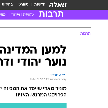
חדשות
ספורט
בחירות
תרבות
טלוויזיה
אירוויזיון
מוזי
חדשות הטלוויזיה
חדשו
ביקורת טלוויזיה
מוזי
תרבות
צפייה ישירה
מוזי
טלוויזיה ישראלית
קשוב
למען המדינה:
טלוויזיה מחו"ל
קורד
נוער יהודי וד
סדרות מומלצות
קליפי
האח הגדול
הופע
וואלה תרבות
עודכן לאחרונה: 1.5.2022 / 9:44
מוניר מאדי שייסד את המכינה י
הפרויקט המרגש. האזינו