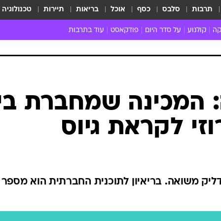
תרבות
סלבס
כסף
אוכל
בריאות
תיירות
טכנולוגיה
קה
קולנוע
על סדר היום
פודקאסט
עוד בתרבות
ת המוזיקה
מדיה
ביקורת סרטים
ספרות
ביקורת ספ
קה ישראלית
חדשות הקולנוע
במה
תיאטרון
חדשות הס
קה לועזית
טריילרים
אמנות
פרק ראשון
 מאוד
פרינג'
 המכינה שמחברת בין
רוי
הופעות חיות
רוזי לקראת גיוס
ם וסינגלים
חמש המלצות - ואזהרה
ות חיות
כל הכתבות
30 שנה לחברים
כתבו לנו
דליק משואה. בריאיון לתוכנית החברתית הוא מספר 