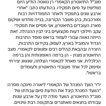
מנכ"ל התיאטרון הקאמרי רן גואטה הודיע היום
(שלישי) על סיום תפקידו. בהודעתו כתב: "אחרי
ארבע שנים בתפקיד ולאחר התמודדויות רבות
ומורכבות, בהן משבר הקורונה, בנייה מחדש ושיקום
מארג העובדים בתיאטרון, אני מסיים את תפקידי
עקב חילוקי דעות מקצועיים ביני לבין ההנהלה. זאת
הייתה גאווה עבורי לעמוד בראש מוסד התרבות
הגדול והמוביל בארץ, לעסוק בקידום התרבות,
היצירה ובהבאת קהלים רבים ומגוונים לקאמרי. מצב
התיאטרון מצוין - הן ברמה האומנותית והן ברמה
הכלכלית. אני מאחל לקאמרי הצלחה, שגשוג יצירתי
וסיפוק לכל אחד מעובדי התיאטרון ולעומדים
בראשו".
יו"ר הועד המנהל של הקאמרי ליאורה מינקה מסרה:
"הוועד המנהל קיבל את הודעת סיום עבודתו של
מנכ"ל התיאטרון. הוועד מודה לרן על ארבע שנות
עבודתו בתנאים מאתגרים ובתקופה רבת שינויים.