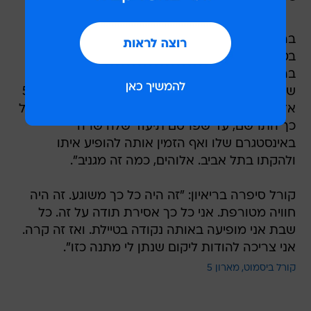
צפו כאן בריאיון המלא:
בריאיון מספרת המגישה: "קורל ביסמוט מופיעה
בטיילת בתל אביב מזה שש שנים, וכשאתה מופיע
ברחוב אתה אף פעם לא יודע מי מאזין לך. אלא
שהשבוע מישהו מיוחד מאוד האזין לה, סולן מארון 5
אדם לוין. הוא שמע אותה מהמלון שלו בתל אביב וכל
כך התרשם, עד שפרסם תיעוד שלה שרה
באינסטגרם שלו ואף הזמין אותה להופיע איתו
ולהקתו בתל אביב. אלוהים, כמה זה מגניב".
קורל סיפרה בריאיון: "זה היה כל כך משוגע. זה היה
חוויה מטורפת. אני כל כך אסירת תודה על זה. כל
שבת אני מופיעה באותה נקודה בטיילת. ואז זה קרה.
אני צריכה להודות ליקום שנתן לי מתנה כזו".
קורל ביסמוט
מארון 5