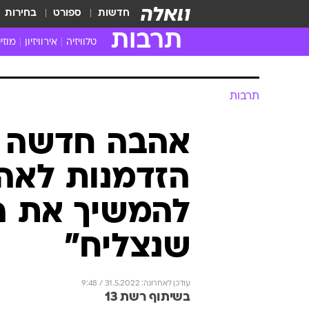
חדשות
ספורט
בחירות
תרבות
טלוויזיה
אירוויזיון
מוזי
חדשות הטלוויזיה
חדשו
ביקורת טלוויזיה
מוזי
צפייה ישירה
מוזי
טלוויזיה ישראלית
קשוב
טלוויזיה מחו"ל
קורד
סדרות מומלצות
קליפי
האח הגדול
הופע
תרבות
אהבה חדשה | 