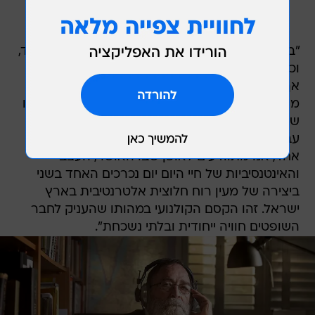
"בניית סרט באורך מלא על בסיס חומרי ארכיון בלבד,
וכאלה בעלי אופי כה אישי בפרט, הינה מעשה נועז -
אך היוצרים היטיבו לקחת חומרים אלו ולרומם אותם
מעבר להנאה הסינפילית הכרוכה בעיסוק בחומריותו
של הפילם או לחילופין בנוסטלגיה הקיימת לזמנים
עברו. בהענקת חיים חדשים למשפחה אחת במקום
אחד, אנו מתוודעים לאופן שבו האושר, העצב
והאינטנסיביות של חיי היום יום נכרכים האחד בשני
ביצירה של מעין רוח חלוצית אלטרנטיבית בארץ
ישראל. זהו הקסם הקולנועי במהותו שהעניק לחבר
השופטים חוויה ייחודית ובלתי נשכחת".