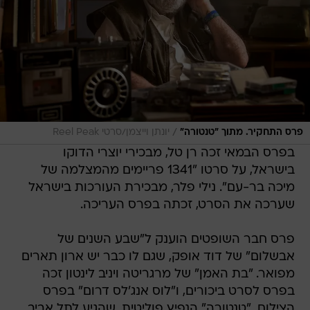
/
פרס התחקיר. מתוך "טנטורה"
יונתן וייצמן/סרטי Reel Peak
בפרס הבמאי זכה רן טל, מבכירי יוצרי הדוקו
בישראל, על סרטו "1341 פריימים מהמצלמה של
מיכה בר-עם". נילי פלר, מבכירת העורכות בישראל
שערכה את הסרט, זכתה בפרס העריכה.
פרס חבר השופטים הוענק ל"שבע השנים של
אבשלום" של דוד אופק, שגם לו כבר יש ארון תארים
מפואר. "בת האמן" של מרגריטה ויניב לינטון זכה
בפרס לסרט ביכורים, ו"לוס אנג'לס דרום" בפרס
הצילום. "טנטורה" הנפיץ פוליטית, שהגיע לתל אביב