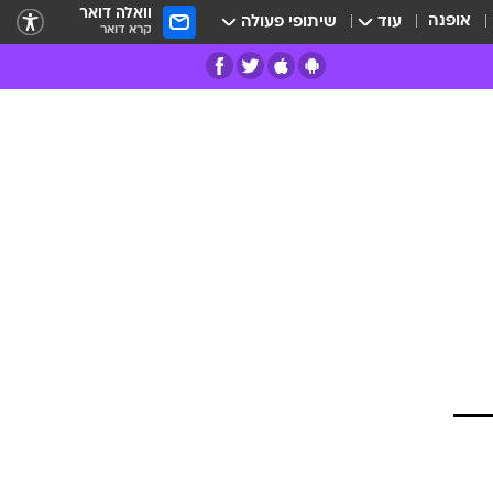
וואלה דואר
אופנה
עוד
שיתופי פעולה
קרא דואר
רים
פרות