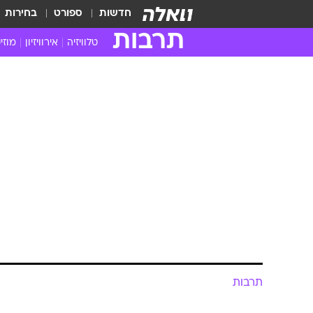
חדשות
ספורט
בחירות
תרבות
טלוויזיה
אירוויזיון
מוזי
חדשות הטלוויזיה
חדשו
ביקורת טלוויזיה
מוזי
צפייה ישירה
מוזי
טלוויזיה ישראלית
קשוב
טלוויזיה מחו"ל
קורד
סדרות מומלצות
קליפי
האח הגדול
הופע
תרבות