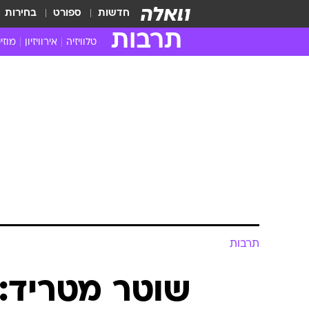
חדשות
ספורט
בחירות
תרבות
טלוויזיה
אירוויזיון
מוזי
חדשות הטלוויזיה
חדשו
ביקורת טלוויזיה
מוזי
צפייה ישירה
מוזי
טלוויזיה ישראלית
קשוב
טלוויזיה מחו"ל
קורד
סדרות מומלצות
קליפי
האח הגדול
הופע
תרבות
שוטר מטריד: 