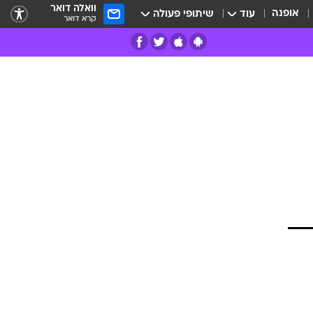
וואלה דואר
אופנה
עוד
שיתופי פעולה
קרא דואר
רים
פרות