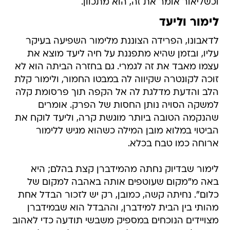
וכשליאור אומר את זה, הוא מתכוון.
לימור וליעד
לדאבונו, הפרידה הצוננת מלימור השפיעה בעיקר
עליו, ובזמן שהיא מתפננת על חיה ליעד מוצא את
עצמו מאבד את זה לגמרי. גם בחזרה הביתה הוא לא
זוכה לקונטרה שקיווה לה במבטו החמור, ולימור קלת
הלב והדעת מדלגת לה אל הקפה תוך פרסומת קלה
למשקה הסויה נותן החסות של הפרק. אומרים
שהנקמה הטובה ביותר מוגשת קרה, וליעד לוקח את
הביטוי במלוא מובן המילה כשהוא מגיש ללימור
ארוחה כמו טבח בכלא.
לימור שבדיוק נחתה מהמידברן קצת בהלם; היא
באה מ"מקום שעוטפים אותה באהבה למקום של
כלום". נחיתה קשה, כמובן, רק יש לזכור הבדל אחת
מהותי בין הבית למידברן, וההבדל הוא שבמידברן
מצויידים הנוכחים במספיק משבשי תודעה כדי לאהוב