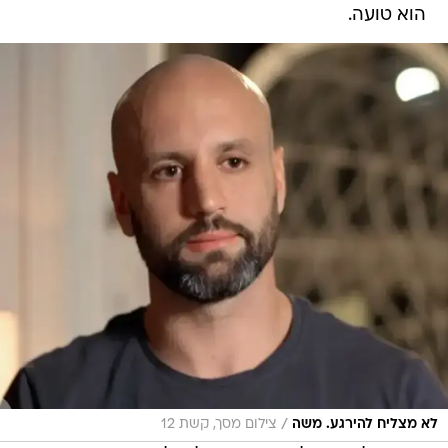
הוא טועה.
/
לא מצליח להירגע. משה
צילום מסך, קשת 12