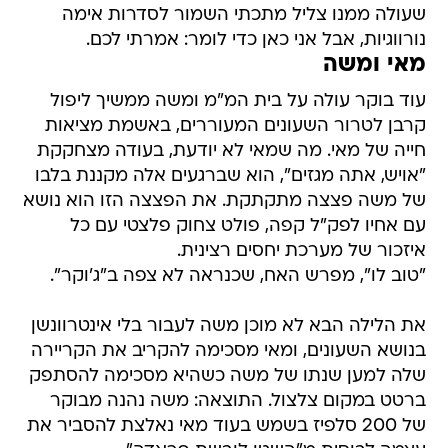
שעולה ממנו צליל מתכתי השמור לסדרות אימה
נורווגיות, אבל אני כאן כדי לומר: אמרתי לכם.
מאי ומשה
עוד בוקר עולה על בית המ"מ ומשה ממשיך ליפול
קרבן לטרור השעונים המעוררים, באשמת מציאות
חייה של מאי. מה שמאי לא יודעת, בעודה מצחקקת
"אויש, אתה מגזים", הוא שברגעים אלה מקננת בלבו
של משה פצצה מתקתקת. את הפצצה הזו הוא נושא
עם אחיו לפק"ל קפה, פולט צחוק פלצטי עם כל
איזכור של מערכת יחסים רצינית.
"טוב לו", מפרש האח, שכנראה לא צפה ב"ג'וקר".
את הלילה הבא לא מוכן משה לעבור בלי אינטרוונשן
בנושא השעונים, ומאי מסכימה להקריב את הקריירה
שלה למען שנתו של משה כשהיא מסכימה להסתפק
ברטט במקום צלצול. התוצאה: משה נהנה מבוקר
של 200 סלפיז בשמש בעוד מאי נאלצת להסביר את