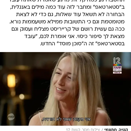
תחשבו רגע כמה קל זה: מרגע שאמרת שאתה עובד
ב"סטארטאפ" ומחבר לזה עוד כמה מילים באנגלית,
הבחורה לא תשאל עוד שאלות, גם כדי לא לצאת
מטומטמת וגם כי התשובות ממילא משעממות נורא.
ככה גם עשית רושם של קרייריסט מצליח ועסוק וגם
מצאת לך סיפור כיסוי. אני אומרת לכם, "עובד
בסטארטאפ" זה ה"סוכן מוסד" החדש.
/
קטיה, חתונמי
צילום מסך, קשת 12