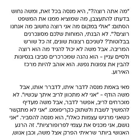
"מה אתה רוצה?", היא מנסה בכל זאת, ומשה נחוש
בדעתו להתעצבן, מה שמוציא ממנו את המשפט
הסתום: "אולי במקום מה אני רוצה נחשוב מה אנחנו
רוצים?". לא הבנתי, המוחות שלכם מסונכרנים
בבלוטות'? לשניכם רצונות שונים, זה כל שורש
המריבה. אבל משה לא יכול להגיד מה הוא רוצה
ולסיים עניין - הוא נהנה שמכרכרים סביבו בנסיונות
להבין את צפונות נפשו. הוא אוהב להיות מרכז
האירוע.
מאי באמת מנסה לדבר איתו, לדברר אותו, אבל
משה הודף - "אני לא מתכוון לריב איתך עכשיו". לא
מוכרחים לריב, אפשר לדבר, אבל משה מעדיף
להמשיך לשבת ולשתוק כקריפומט. "אני לא מתקשר
כשאני מרגיש עצמות כאלו", הוא מנסה להסביר. "אני
נושם, אני מכניס את עצמי לפרופורציות". זה הרגע
האנושי ביותר שראיתי הפרק אצל משה, וכבן אנוש,