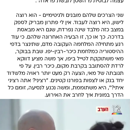
עצמה לבוסית מ"השטן לובשת פראדה".
שני הצרכים שלהם מובנים ולגיטימיים - הוא רוצה
לישון, היא רוצה לעבוד. אין לי פתרון מבריק לספק
במצב כזה מלבד שינה נפרדת, שגם היא מבאסת
בדרכה. כך או כך, זו הבעיה האחרונה שלהם. כי עוד
רגע מתחילה המלחמה העקובה מדם, שתינצר בדפי
ההיסטוריה כמלחמת כיכר-רבין-יפו. שבת בבוקר,
מאי משתוקקת לטייל ביפו, אך משה מציע דווקא
לרדת להסתובב בקרבת מקום, כיכר רבין. על פי
תגובתה של מאי, הצעה רק מעט יותר ראויה מלשדוד
יחד בנק או לצפות בפורנו קטינים. "רציני? אתה רציני
איתי?", היא משתוממת, ומשה נכנע לנסיעה, זומם כל
הדרך במונית איך לחרב את האירוע.