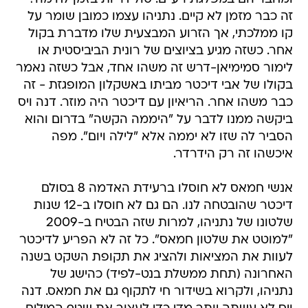
זה כבר מזמן לא קיים. נתניהו עצמו כמובן שומר על
קו ממלכתי, אך הזרוע המבצעית שלו מדברת בקול
אחר. כשזה מגיע בציוצים של רונית הביביסטית או
לימור סמימיאן-דרש זה משהו אחד, אבל כשזה נאמר
בקולו של אבי דיכטר מביתו באשקלון המופגזת - זה
כבר משהו אחר. הריאיון עם דיכטר היה מוזר. דנה ויס
ביקשה ממנו לדבר על "היממה הקשה" בדרום והוא
הסביר לה שזו לא יממה אלא "לילה ויום". מפה
איכשהו זה רק הידרדר.
אנשי חמאס לא חוסלו ברעידת האדמה 8 בסולם
דיכטר שהובטחה לנו. הם גם לא חוסלו ב-12 שנות
שלטונו של נתניהו, למרות שזה הבטיח ב-2009
"למוטט את שלטון חמאס". כל זה לא הפריע לדיכטר
לעוות את המציאות ולהציג את תקופת השקט בשנה
האחרונה (תחת ממשלת בנט-לפיד) כהישג של
נתניהו, ולקרוא בשידור חי לתקוף גם את חמאס. דנה