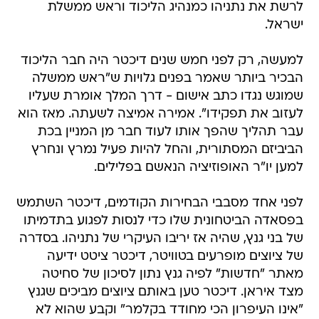
לרשת את נתניהו כמנהיג הליכוד וראש ממשלת
ישראל.
למעשה, רק לפני חמש שנים דיכטר היה חבר הליכוד
הבכיר ביותר שאמר בפנים גלויות ש"ראש ממשלה
שמוגש נגדו כתב אישום - דרך המלך אומרת שעליו
לעזוב את תפקידו". אמירה אמיצה לשעתה. מאז הוא
עבר תהליך שהפך אותו לעוד חבר מן המניין בכת
הביביזם המסתורית, והחל להיות פעיל נמרץ ונחרץ
למען יו"ר האופוזיציה הנאשם בפלילים.
לפני אחד מסבבי הבחירות הקודמים, דיכטר השתמש
בפסאדה הביטחונית שלו כדי לנסות לפגוע בתדמיתו
של בני גנץ, שהיה אז יריבו העיקרי של נתניהו. בסדרה
של ציוצים מופרעים בטוויטר, דיכטר ציטט ידיעה
מאתר "חדשות" לפיה גנץ נתון לסיכון של סחיטה
מצד איראן. דיכטר טען באותם ציוצים מביכים שגנץ
"אינו העיפרון הכי מחודד בקלמר" וקבע שהוא לא