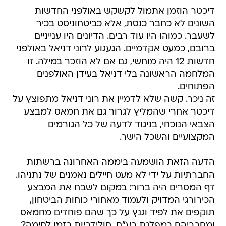
דיכטר הוזמן אתמול לקשקש באולפני החדשות
השונים לא כחבר כנסת, אלא כביטחוניסט בכיר
לשעבר. כמוהו היו עוד רבים. הדיונים היו ענייניים
ברובם, כמעט אקדמיים. הגעגוע לרוני דניאל באולפני
חדשות 12 היה מוחשי, גם אם לא הוזכר במילה. זו
המלחמה הראשונה בלי דניאל בעידן האולפנים
הפתוחים.
זה ניכר. קשה שלא לדמיין את רוני דניאל מתפוצץ על
דיכטר אחרי שהמליץ לגרור גם את חמאס למבצע
הצבאי הנוכחי, בניגוד לדעה של כל הגורמים
המקצועיים והשכל הישר.
הדעה הזאת הושמעה ביממה האחרונה ברשתות
החברתיות על ידי לא מעט חיילים נאמנים של נתניהו.
דף המסרים היה ברור: במקום לשבח את המבצע
הכירורגי המדויק ולעמוד מאחורי כוחות הביטחון,
תוקפים את לפיד וגנץ על כך שהם פוחדים מחמאס
ומחבריהם במפלגת רע"ם. סולידריות בזמן לחימה?