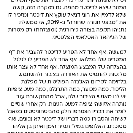
ויס לא עשתה יותר מדי כדי לעצור את שטף המילים
המוזר שיצא לדיכטר מהפה. גם במקרה הזה, קשה
שלא לדמיין את רוני דניאל עוקץ את דיכטר ומזכיר לו
את "מבצע חגורה שחורה" ב-2019, אז ממשלת
נתניהו תקפה בצורה כירורגית (ומוצלחת) רק מטרות
של הג'יהאד האסלאמי הפלסטיני.
למעשה, אף אחד לא הפריע לדיכטר להעביר את דף
המסרים שלו במלואו. אף אחד לא הפריע לו לזלזל
בהצלחה של המבצע המוצלח. אף אחד לא עצר אותו
מלנסות להתסיס את האווירה בציבור ולהשתמש
בלחימה לקידום האג'נדה הפוליטית של מפלגת
הליכוד. כמה מכוער, כמה התרגלנו, כמה מעט ציפיות
יש לנו מאנשי הציבור שלנו, אבל מהתקשורת עוד
נותרה איזושהי ציפיה למעט הגינות. רק אחרי שסיים
לומר את דבריו הצטרפו חלק מהביטחוניסטים בפאנל
לשיחה והסבירו כמה דבריו של דיכטר לא נכונים, ואף
מסוכנים. האלופים במיל' תמיר הימן ואיתן בן אליהו