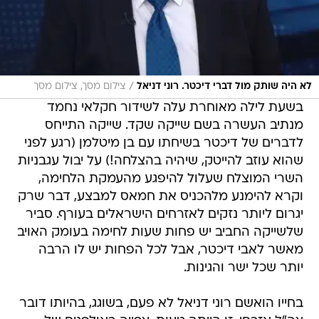
/
לא היה שותק מול דברי דיכטר. רוני דניאל
צילום מסך, צילום מסך
בשעת לילה מאוחרת עלה לשידור חקלאי נחמד
מנתיב העשרה בשם שייקה שקד. שייקה התייחס
לדברים של דיכטר בשיחתו עם בן מיטלמן (רגע לפני
שהוא עוזב להייטק, שיהיה בהצלחה!) על יבול עגבניות
השרי המוצלח שעלול להיפגע מהעמקת הלחימה,
וקרא להימנע מלהכניס את חמאס למבצע, דבר שרק
יגרום ליותר נזקים לאזרחים הישראלים בעורף. סביר
שלשייקה החביב יש פחות שעות לחימה בעומק האויב
מאשר לאבי דיכטר, אבל לכל הפחות יש לו הרבה
יותר שכל ישר והגינות.
בחייו הואשם רוני דניאל לא פעם, בשוגג, בהיותו דובר