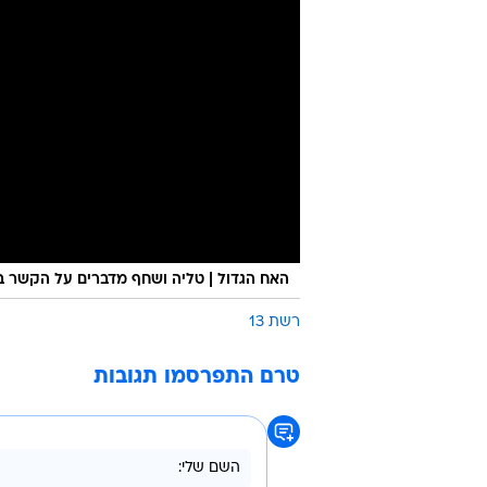
האח הגדול | טליה ושחף מדברים על הקשר ב
רשת 13
טרם התפרסמו תגובות