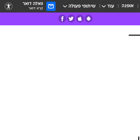
וואלה דואר
אופנה
עוד
שיתופי פעולה
קרא דואר
רים
פרות