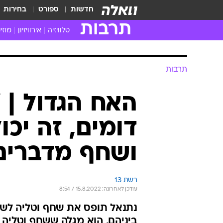
חדשות
ספורט
בחירות
תרבות
טלוויזיה
אירוויזיון
מוזי
חדשות הטלוויזיה
חדשו
ביקורת טלוויזיה
מוזי
תרבות
צפייה ישירה
מוזי
טלוויזיה ישראלית
קשוב
האח הגדול | "
טלוויזיה מחו"ל
קורד
דומים, זה יכו
סדרות מומלצות
קליפי
האח הגדול
הופע
ושחף מדברים
רשת 13
עודכן לאחרונה: 15.8.2022 / 8:54
נתנאל תופס את שחף וטליה לשי
ביניהם, הוא מגלה ששחף וטליה 