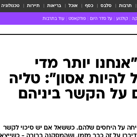
תרבות
סלבס
כסף
אוכל
בריאות
תיירות
טכנולוגיה
קה
קולנוע
על סדר היום
פודקאסט
עוד בתרבות
ת המוזיקה
מדיה
ביקורת סרטים
ספרות
ביקורת ספ
קה ישראלית
חדשות הקולנוע
במה
תיאטרון
חדשות הס
קה לועזית
טריילרים
אמנות
פרק ראשון
 מאוד
פרינג'
אנחנו יותר מדי
רוי
הופעות חיות
ל להיות אסון": טליה
ם וסינגלים
חמש המלצות - ואזהרה
ות חיות
כל הכתבות
 על הקשר ביניהם
30 שנה לחברים
כתבו לנו
חה על היחסים שלהם. כששאל אם יש סיכוי לקשר
דיברו על זה כבר מזמן, ושהמסקנה ברורה - כשייצאו