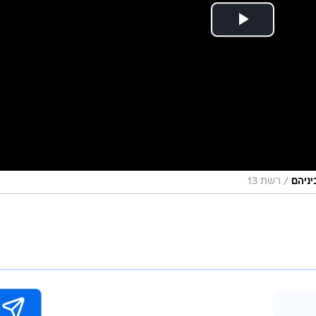
/
יניהם
רשת 13