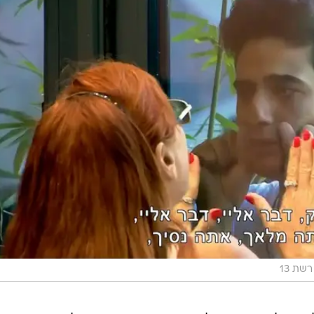
שת 13