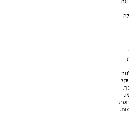
זה
לה
ור
לושה כלבים וארנב, ומבטיח שאם היא "תדפוק קניה" של 2,000 שקל
".
ו,
ופת
ות.