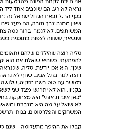
אני חייבת לקחת הפוגה מהדמעות ול
נראה לא רע. הם שוכבים אחד ליד הש
בכף הרגל (באח הגדול ישראל זה נחש
שאין ממנה דרך חזרה, הם מעדיפים ל
המשותפים. לא לגמרי ברור כמה צחוק
שנשאר, ששווה לצפות בתוכנית בשבי
טליה רוצה שהילדים שלהם (תאומים, 
להפתעתי. כשהיא שואלת אם הוא יקום 
שכן". היא אכן יודעת. טליה, שכנרא
רוצה לגור בתל אביב. שחף לא נראה 
בקניון, הוא לא יתרגש. מצד שני לש
"כאן איבדת אותי" היא מצחקקת בחינני
לא שואל על מה היא מדברת ומשאיר
המשחקים והפלרטוטים. בנות, תרשמו 
קבלו את ההיפך מתעלומה - שגם כשה