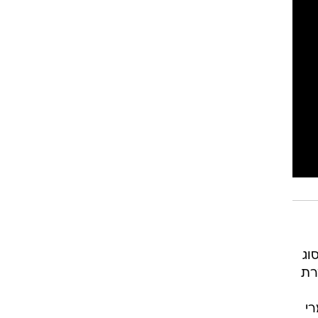
וג
רת
רי