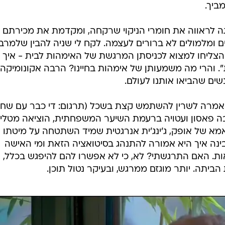
מביך.
ה לראווה את חומרי הניקוי שרקחה, ומקדמת את מכירתם
ם ומלמולים לא ברורים לעצמה. לקח לי שניה להבין שלמרב
הצליחו למצוא לכניסתן המרגשת של האימהות לבית - איך
. והרי מה משמעותן של אימהות בחיינו? הרבה אקונומיקה
שים שהביאו אותנו לעולם.
 אמרה לשרין להשתמש קצת בשכל (תרגום: די כבר עם שחף
בה פאסון ועטויה ברעמת השיער המשפחתית, הוציאה מטלי
 אמא של אופק, ג'ינג'ית אנרגטית שמיד השתטחה על מיטתו 
ינה איך היא אמורה להתנהג בסיטואציה הזאת ומי האישה
ת. האם התרגשתי? לא, כי לא אפשרו להם להיפגש בכלל, 
ביתה. יותר מוגזם ממרגש, ובעיקר נטול תוכן.