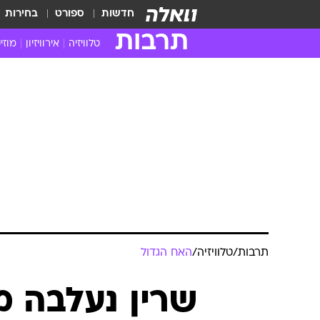
חדשות
ספורט
בחירות
תרבות
טלוויזיה
אירוויזיון
מוזי
חדשות הטלוויזיה
חדשו
ביקורת טלוויזיה
מוזי
צפייה ישירה
מוזי
טלוויזיה ישראלית
קשוב
טלוויזיה מחו"ל
קורד
סדרות מומלצות
קליפי
האח הגדול
הופע
תרבות
/
טלוויזיה
/
האח הגדול
שרין נעלבה 