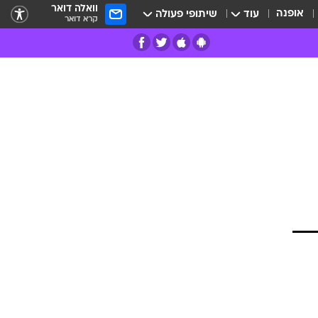
וואלה דואר
אופנה
עוד
שיתופי פעולה
קרא דואר
רים
פרות