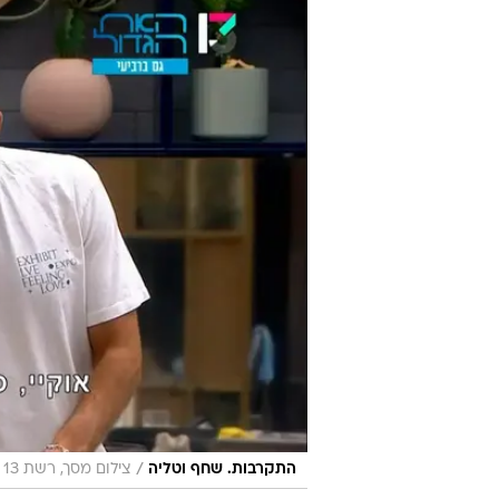
/
התקרבות. שחף וטליה
צילום מסך, רשת 13