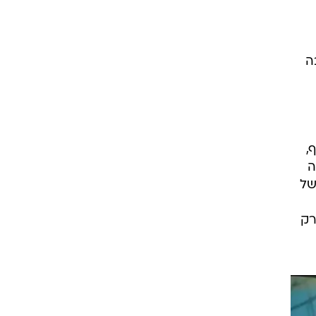
ה
,
ה
של
רק