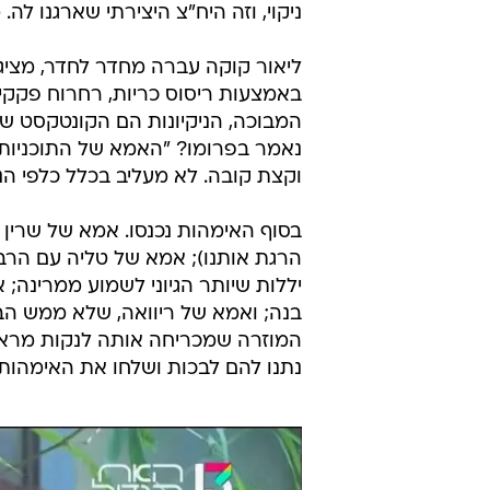
ניקוי, וזה היח"צ היצירתי שארגנו לה. 
ליאור קוקה עברה מחדר לחדר, מציג
באמצעות ריסוס כריות, רחרוח פקקי
המבוכה, הניקיונות הם הקונטקסט ש
נאמר בפרומו? "האמא של התוכניות"
וקצת קובה. לא מעליב בכלל כלפי הנ
בסוף האימהות נכנסו. אמא של שרין
הרגת אותנו); אמא של טליה עם הר
יללות שיותר הגיוני לשמוע ממרינה;
בנה; ואמא של ריוואה, שלא ממש הב
המוזרה שמכריחה אותה לנקות מראו
נתנו להם לבכות ושלחו את האימהות ה