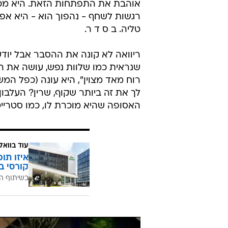
אוהבת את התפתחות הזאת. היא מכחי
רגשות לשחף - נהפוך הוא - היא אפי
טליה. ב ס ד ר.
ריוואה לא קונה את ההסבר אבל יודע
שנראית כמו שלוות נפש, עושה את הט
רוח מאד מצוין", היא עונה (כפל המ
לך את זה ביותר שקוף, שרין? העלבו
האסופה שהיא מוכרת לו, כמו סטרייט
עוד בוואל
איזו תו
קורסי ב
בשיתוף ה