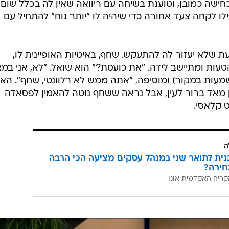
שה כמובן, וטוענת בשיחה עם ריוואה שאין לה בכלל שום
לו לקחה צעד אחורה כדי שיהיה לו "יותר נוח" להתחיל עם
ת שלא יעזור לה להתעקש. שחף, באיטיות האופיינית לו,
עות ומתיישב לידה. "את כועסת?" הוא שואל. "לא, אני במ
שמעות במקור) ומוסיפה, "אתה ממש לא רלוונטי, שחף". הא
ן מאד ברור לעין, אבל נראה ששחף נוטה להאמין לפסאדה
 קלאסי.
ה
כנית לתואר שני במנהל עסקים מציעה הכי הרבה
חירה?
קריה האקדמית אונו