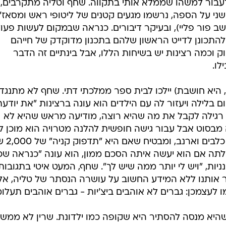
עבור למשהו שממלא אותי בתקווה. שחף וטליה מתקרבים, ו
ני על הספה, נרשמו מגעים קטנים של ליטופי ראש ומסאז'
ב פור פליי), ובעיקר דיבורים. כנראה שבמקום לעשות פעו
התכונן לדייט הראשון שלהם בתכנון מדוקדק של חייהם
 וכמה רצינות יש בשיחות הללו, אבל בינתיים זה הדבר
לו.
היא חושבת) יילכו לבית ספר ממלכתי דתי. שחף לא מתנגד
בלילה ויעזור לה עם הילדים הוא עונה ברצינות "את יודעת
ה רגילה לקבל את מה שהיא רוצה, מודיעה מראש שהיא לא
מבסוט אבל עבור גישה חופשית להלנה מטרויה הוא מוכן לג
במושב עם סוס בשם חזקיה, ש
אלתה אם הוא יעשה איתה הסכם ממון, הוא עונה "כנראה שכן
ות, "ויש לי יותר ממה שיש לך". שחף, המעט איטי בתגובותי
 אותנו ללא המידע החשוב על עושרה הנסתר של טליה, אל
לעצמכן: גברים לא אוהבים ביצ'יות - גברים אוהבים תעלומ
יא מנסה להסתיר היא שקופה כמו ילדונת. שרין לא ממש