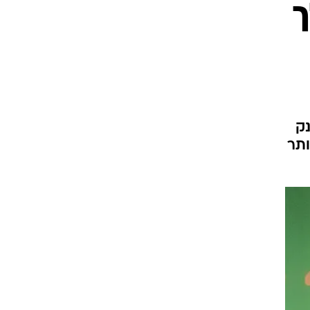
") הלך
הענק
ותר