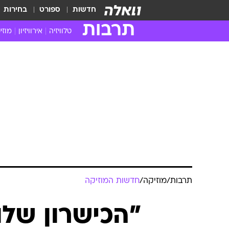
חדשות
ספורט
בחירות
תרבות
טלוויזיה
אירוויזיון
מוזי
חדשות הטלוויזיה
חדשו
ביקורת טלוויזיה
מוזי
צפייה ישירה
מוזי
טלוויזיה ישראלית
קשוב
טלוויזיה מחו"ל
קורד
סדרות מומלצות
קליפי
האח הגדול
הופע
תרבות
/
מוזיקה
/
חדשות המוזיקה
"הכישרון שלו