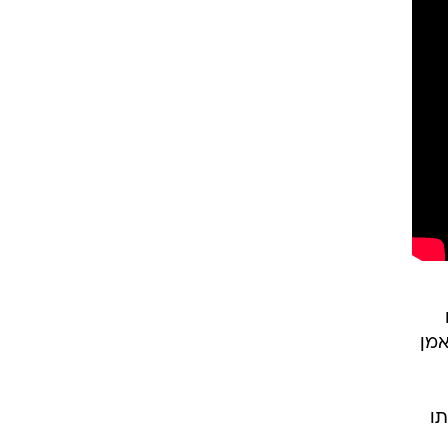
אמן
ו