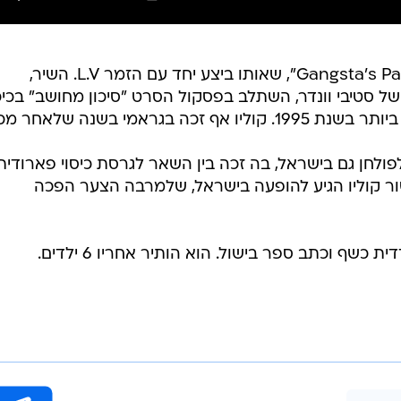
להיט הענק שלו הוא כאמור "Gangsta's Paradise", שאותו ביצע יחד עם הזמר L.V. השיר,
תבסס על "Pastime Paradise" של סטיבי וונדר, השתלב בפסקול הסרט "סיכון מחושב" ב
בגראמי בשנה שלאחר מכן.
פולחן גם בישראל, בה זכה בין השאר לגרסת כיסוי פארודית
ור קוליו הגיע להופעה בישראל, שלמרבה הצער הפכה
 כשף וכתב ספר בישול. הוא הותיר אחריו 6 ילדים.