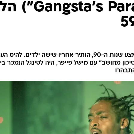
קוליו ("Gangsta's Paradise
המוזיקאי האמריקני, שפרץ באמצע שנות ה-90, הותיר אחריו שישה ילדים. להיט 
ון מחושב" עם מישל פייפר, היה לסינגל הנמכר בי