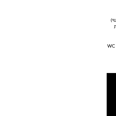
ום (חמישי)
ת
יירה שלו בשנות ה-80 והיה חבר בהרכב WC and