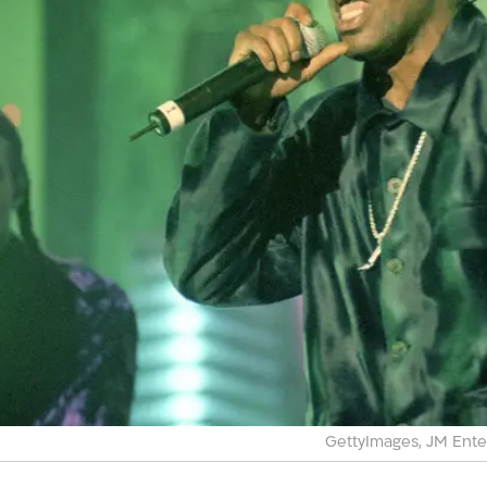
GettyImages, JM Ente