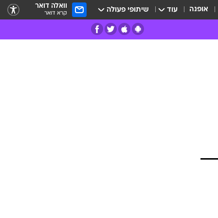
וואלה דואר
אופנה
עוד
שיתופי פעולה
קרא דואר
רים
פרות