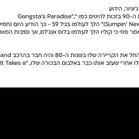
וניור, הידוע
בשם הבמה קוליו, שהתפרסם בשנות ה-90 בזכות להיטים כמו "Gangsta's Paradise",
"Fantastic Voyage" ו-"1, 2, 3, 4 (Sumpin' New)" הלך לעולמו בגיל 59 - כך הודיע הי
לו, ג'ארז פוזי. בשיחה עם CNN אמר פוזי כי קוליו הלך לעולמו בלוס אנג'לס, אך נסיבות המוו
קוליו, במקור מקומפטון, קליפורניה, החל את הקר
the Maad Circle, אך פרץ כאמן סולו אחרי שעזב אותו כבר באלבום הבכורה שלו, "It Takes a