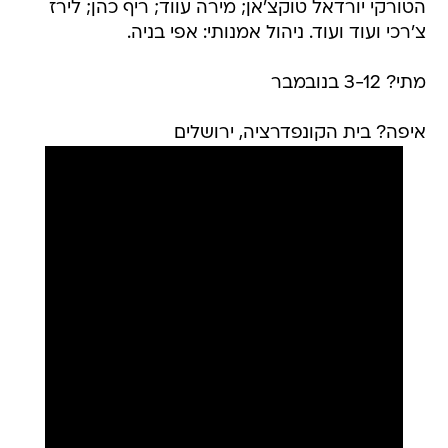
הטורקי יורדאל טוקצ'אן; מירה עווד; ריף כהן; לירז
צ'רכי ועוד ועוד. ניהול אמנותי: אפי בניה.
מתי? 3-12 בנובמבר
איפה? בית הקונפדרציה, ירושלים