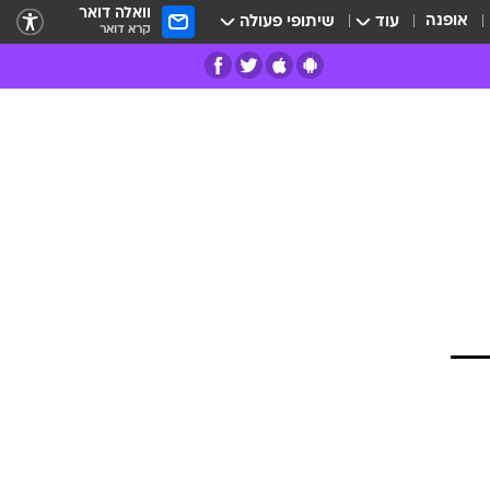
וואלה דואר
אופנה
עוד
שיתופי פעולה
קרא דואר
רים
פרות