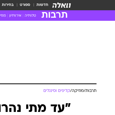
חדשות
ספורט
בחירות
תרבות
טלוויזיה
אירוויזיון
מוזי
חדשות הטלוויזיה
חדשו
ביקורת טלוויזיה
מוזי
צפייה ישירה
מוזי
טלוויזיה ישראלית
קשוב
טלוויזיה מחו"ל
קורד
סדרות מומלצות
קליפי
האח הגדול
הופע
תרבות
/
מוזיקה
/
קליפים וסינגלים
"עד מתי נהרו