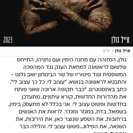
/
אייל גולן
יח"צ
גולן, המזוהה עם מחנה הימין ועם נתניהו, התייחס
שלשום לראשונה למחאת הענק נגד המהפכה
המשפטית ונגד פיטוריו של שר הביטחון יואב גלנט -
והתבטא לראשונה בנושא. "עצוב לי. כל כך עצוב לי",
כתב באינסטגרם. "כבר תקופה ארוכה שאני פותח
את מהדורות החדשות, קורא עיתונים, מתעדכן
בחדשות ופשוט עצוב לי. אני בכלל לא מתעסק בימין,
בשמאל, בדת, במגזר ומגדר. לראות את האנשים
ברחובות, את השסע שנוצר כאן, את היריבות, את
השנאה, את הפילוג…פשוט עצוב לי. והלילה כבר