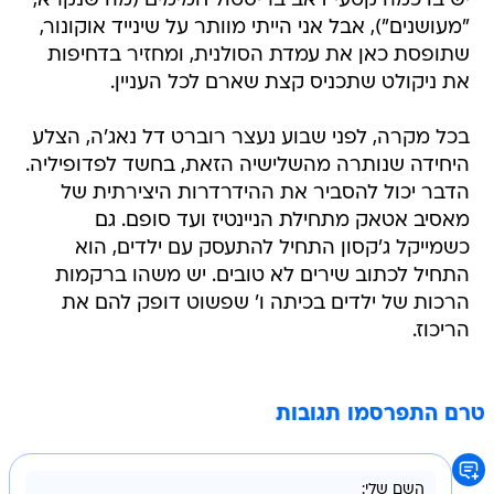
יש בו כמה קטעי דאב בריסטול חמימים (מה שנקרא,
"מעושנים"), אבל אני הייתי מוותר על שינייד אוקונור,
שתופסת כאן את עמדת הסולנית, ומחזיר בדחיפות
את ניקולט שתכניס קצת שארם לכל העניין.
בכל מקרה, לפני שבוע נעצר רוברט דל נאג'ה, הצלע
היחידה שנותרה מהשלישיה הזאת, בחשד לפדופיליה.
הדבר יכול להסביר את ההידרדרות היצירתית של
מאסיב אטאק מתחילת הניינטיז ועד סופם. גם
כשמייקל ג'קסון התחיל להתעסק עם ילדים, הוא
התחיל לכתוב שירים לא טובים. יש משהו ברקמות
הרכות של ילדים בכיתה ו' שפשוט דופק להם את
הריכוז.
טרם התפרסמו תגובות