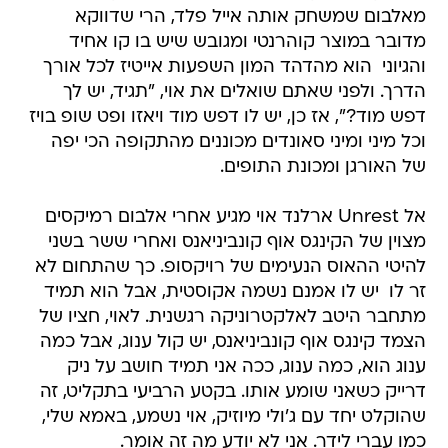
מאלבום שמשחק אותה אייל פלד, הרי שדווקא
מדובר במוצר קוהרנטי ומגובש שיש בו קו אחיד
והגיוני  הוא מהדהד המון השפעות אייטיז לכל אורך
הדרך. ולפני שאתם שואלים את אוי, "תגיד, יש לך
דפש מוד?", אז כן, יש לו דפש מוד ויאזו ופט שופ בויז
וכל מיני ומיני סאונדים מכוננים מהתקופה הכי יפה
של האורגן ומכונת התופים.
אל Unrest ארלנד אוי מגיע אחרי אלבום רמיקסים
מצוין של הקינגס אוף קונביניאנס ואחרי ששר בשני
להיטי ההאוס הנעימים של רויקסופ. כך שהתחום לא
זר לו  יש לו אמנם נשמה אקוסטית, אבל הוא תמיד
מתחבר היטב לאלקטרוניקה רגשנית. לאוי, חציו של
הצמד קינגס אוף קונביניאנס, יש קול ענוג, אבל כמה
ענוג הוא, כמה ענוג, ככה אני תמיד חושב על ניק
דרייק כשאני שומע אותו. בקטע הרביעי בתקליט, זה
שהוקלט יחד עם ג'ולי מיוזיק, אוי נשמע, באמא שלי,
כמו עברי לידר. אני לא יודע מה זה אומר.