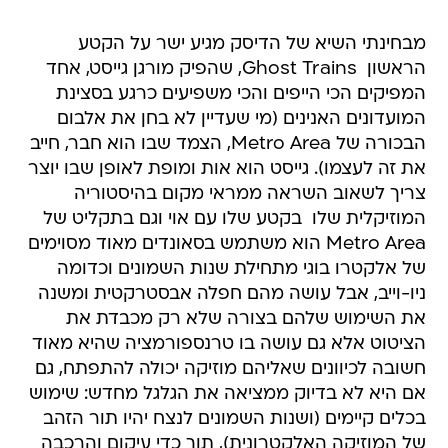
מבחינתי השיא של הדיסק מגיע ישר על הקטע
הראשון  Ghost Trains, שהפיק מורגן גייסט, אחד
המפיקים הכי הייפים והכי משפיעים כרגע בסצינת
המועדונים האנינים (מי שעדיין לא בחן את אלבום
הבכורה של Metro Area, הצמד שבו הוא חבר, חייב
את זה לעצמו). גייסט הוא אות ומופת לאופן שבו יוצר
צריך לשאוב השראה ממראי מקום בהיסטוריה
המוזיקלית שלו  בקטע שלו עם אוי וגם בתקליט של
Metro Area הוא משתמש בסאונדים מאוד מסוימים
של אלקטרו בוגי מתחילת שנות השמונים וכדומה
ניו-וייב, אבל עושה מהם חפלה אבסטרקטית ומשנה
את השימוש שלהם בצורה שלא רק מכבדת את
הציטוט אלא גם עושה בו טרנספורמציה שהיא מאוד
חשובה לכיוונים שאליהם מוזיקה יכולה להתפתח, גם
אם היא לא בדיוק ממציאה את הגלגל מחדש: שימוש
בכלים קיימים (ושנות השמונים לנצח יהיו תור הזהב
של המוזיקה האלקטרונית), תוך כדי עיקום והרכבה