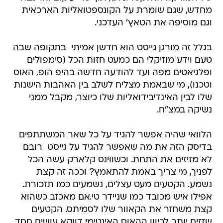
מחדש, שגם שומרת על הקונספטואליות הארכאית
וגם מוסיפה את הטאץ' העדכני.
בגלל זה מורגן גייסט הוא חדשן אמיתי  בתקופה שבה
טעם וידע מוזיקלי הם כמעט חזות הכל (סימפולים
ופלגיאטים מפה ועד להודעה חדשה בהיפ הופ, האוס
וטכנו), מי שבאמת מצליח לשלב בין האהבות הישנות
שלו לבין האינדיבידואליות שלו כיוצר, מקבל ממני
נשיקה במצ"ח.
הלוואי שהיה אפשר להגיד על כל שאר המשתתפים
בדיסק הזה את מה שאפשר להגיד על גייסט  רובם
לא מזיזים את התחת. וכשווינס קלארק עשה הכל
לפניך, מי צריך באמת להתאמץ? וככה זה קצת
נשמע. הקטעים מעט עצלים, נשמעים כמו תזכורת.
אפילו איש מכובד כמו שניידר טי.אם מאכזב כשהוא
קצת משחזר את הקאוור שלו לסמיתס. הקטעים
שזזים יותר לכיוון ההאוס האינטימי דווקא עושים חסד