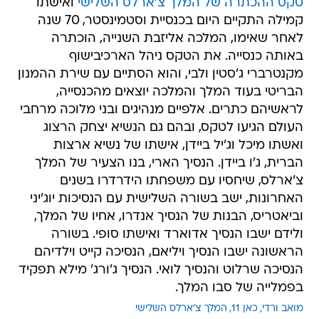
לאחר שאימו, המלכה אליזבת השנייה, הוכתרה
באותה כנסייה. את הטקס ניהל הארכיבישוף
מקנטרברי ג'סטין ולבי, והוא הסתיים עם שירת ההמנון
הבריטי בעוד המלך והמלכה יוצאים מהכנסייה,
לראשיהם כתרים. אלפיים מנהיגים ובני מלוכה מרחבי
העולם הגיעו לטקס, ובהם גם הנשיא יצחק הרצוג
ואשתו מיכל וג'יל ביידן, אישתו של נשיא ארצות
הברית, ג'ו ביידן. הנסיך הארי, בנו הצעיר של המלך
צ'ארלס, שיחסיו עם משפחתו הידרדרו בשנים
האחרונות, ישב בשורה השלישית עם הנסיכות יוג'יני
וביאטריס, הבנות של הנסיך אנדרו, אחיו של המלך,
ולידם ישבו הנסיך אדוארד ואישתו סופי. בשורה
הראשונה ישבו הנסיך ויליאם, הנסיכה קייט וילדיהם
הנסיכה שרלוט והנסיך לואי. הנסיך ג'ורג' מילא תפקיד
בפמלייה של סבו המלך.
מואב ורדי
כאן 11
המלך צ'ארלס השלישי