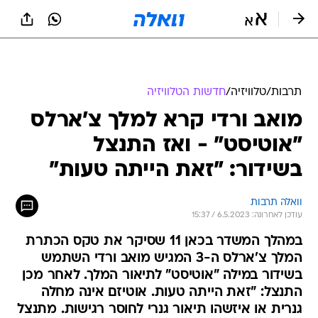
תרבות
/
טלוויזיה
/
חדשות הטלוויזיה
מואב ורדי קרא למלך צ'ארלס
"אוטיסט" - ואז התנצל
בשידור: "זאת הייתה טעות"
וואלה תרבות
עודכן לאחרונה: 6.5.2023 / 15:37
במהלך המשדר בכאן 11 שסיקר את טקס הכתרת
המלך צ'ארלס ה-3 המגיש מואב ורדי השתמש
בשידור במילה "אוטיסט" לתיאור המלך. לאחר מכן
התנצל: "זאת הייתה טעות. אוטיזם אינה מחלה
גנרית או איזשהו תיאור גנרי לחוסר רגישות. מתנצל
בפני כל מי שנפגע. הלוואי וזה לא היה קורה"