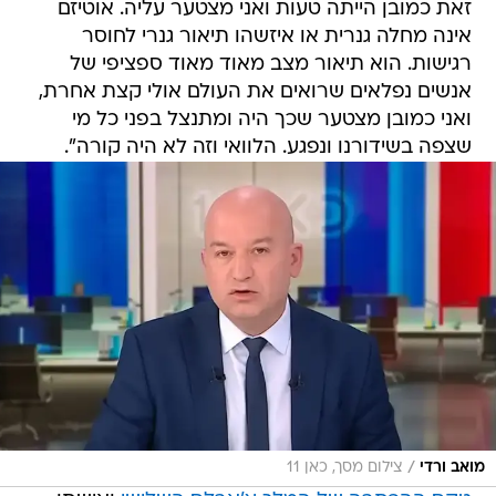
רגישות. הוא תיאור מצב מאוד מאוד ספציפי של
אנשים נפלאים שרואים את העולם אולי קצת אחרת,
ואני כמובן מצטער שכך היה ומתנצל בפני כל מי
שצפה בשידורנו ונפגע. הלוואי וזה לא היה קורה".
/
מואב ורדי
צילום מסך, כאן 11
טקס ההכתרה של המלך צ'ארלס השלישי
ואישתו
קמילה התקיים היום בכנסיית וסטמינסטר, 70 שנה