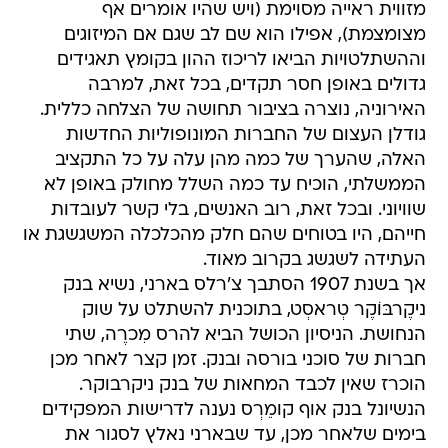
מזווית ראייה מסוימת (ויש שהיו אומרים אף
מצומצמת), אפילו הוא שם לב שגם אם המיזוגים
וההשתלטויות הביאו לריכוז ההון בקומץ תאגידים
גדולים באופן חסר תקדים, בכל זאת, למרבה
האירוניה, נוצרה בציבור תחושה של הצלחה כללית.
גודלן העצום של החברות המונופוליות החדשות
האלה, שהערך של כמה מהן עלה על כל התקציב
הממשלתי, הוכיח עד כמה השלל מחולק באופן לא
שוויוני. ובכל זאת, רוב האנשים, בלי קשר לעובדות
חייהם, היו בטוחים שהם חלק מהכלכלה המשגשגת או
העתידה לשגשג בקרוב מאוד.
אך בשנת 1907 הסתבך צ'רלס בארני, נשיא בנק
ניקֶרבּוֹקֶר טְראסְט, בתוכנית להשתלט על שוק
הנחושת. הניסיון הכושל הביא להרס מִכרֶה, שתי
חברות של סוכני בורסה ובנק. זמן קצר לאחר מכן
הוכרז שאין לכבד המחאות של בנק ניקרבוקר.
הנשיונל בנק אוף קומֵרְס נענה לדרישות המפקידים
בימים שלאחר מכן, עד שבארני נאלץ לסגור את