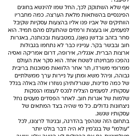
לשעבר.
אף שלא השתוקק לכך, החל שמו להינשא בחוגים
הפיננסיים בהשתאות מלאת הערצה. כמה מחבריו
הוותיקים של אביו פנו אליו בהצעות עסקיות שקיבל
לפעמים, או בעצות ורמזים שהתעלם מהם תמיד. הוא
סחר בזהב ובדשן גוּאָנוֹ, במטבעות ובכותנה, באגרות
חוב ובבשר בקר. ענייניו כבר לא נתחמו בגבולות
ארצות הברית. אנגליה, אירופה, דרום אמריקה ואסיה
נהפכו מבחינתו לשטח אחד. הוא סקר את העולם
ממרומי משרדו, תר אחר הלוואות מסוכנות בריבית
גבוהה, וניהל משא ומתן על ניירות ערך ממשלתיים
של כמה מדינות, שגורלותיהן נשזרו אלה באלה בגלל
עסקותיו. לפעמים הצליח לנכס לעצמו הנפקות
שלמות של אגרות חוב. לאחר הפסדים מעטים נחל
ניצחונות גדולים. כל מי שהיה בצד המתאים של
עסקותיו שגשג.
בתחום הזה שנהפך בהדרגה, ובניגוד לרצונו, לכל
"עולמו" של בנג'מין לא היה דבר בולט יותר