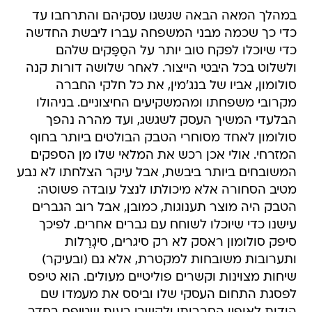
במהלך המאה הבאה שגשגו עסקיהם והתרחבו עד
כדי כך שכמה מבני המשפחה עברו ליבשת החדשה
כדי שיוכלו לפקח טוב יותר על הסַפָּקים שלהם
ולשלוט בכל היבטי הייצור. לאחר שלושה דורות קנה
סולומון, אביו של בנג'מין, את כל חלקי החברה
מקרובי משפחתו ומהמשקיעים החיצוניים. בניהולו
הבלעדי המשיך העסק לשגשג, ועד מהרה נהפך
סולומון לאחד מסוחרי הטבק הבולטים ביותר בחוף
המזרחי. אולי אכן רכש את המלאי שלו מן הספקים
המשובחים ביותר ביבשת, אבל עיקר הצלחתו לא נבע
מטיב הסחורה אלא מיכולתו לנצל עובדה פשוטה:
הטבק היה מוצר תענוגות, כמובן, אבל רוב הגברים
עישנו כדי שיוכלו לשוחח עם גברים אחרים. לפיכך
סיפק סולומון ראסק לא רק סיגרים, סיגָרֵלות
ותערובות משובחות למקטרת, אלא גם (ובעיקר)
שיחות מצוינות וקשרים פוליטיים מעולים. הוא טיפס
לפסגת התחום העסקי שלו וביסס את מעמדו שם