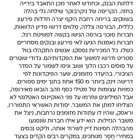
דלתות הבנק, וכחודש לאחר מכן התאבד בירייה
בחזה. הקריסה של ניקרבוקר שילחה גלי בהלה
בשווקים. בריחה רחבת היקף יצרה חדלות פירעון
כללית, הבורסה צללה, מַלווים דרשו פדיון הלוואות,
חברות סוכני בורסה הגישו בקשה לפשיטת רגל,
חברות נאמנות הגיעו לאי פירעון ובנקים מסחריים
כשלו. כל המכירות נפסקו. אנשים התקהלו בוול
סטריט ודרשו למשוך את הפקדותיהם. גדודי שוטרים
על סוסים רכבו הלוך ושוב וניסו לשמור על הסדר
הציבורי. בהיעדר מזומנים, שער הפיקדונות לפי
דרישה זינק ביותר מ 150 אחוז בתוך ימים ספורים.
כמויות עצומות של מטילי כסף וזהב הובאו מאירופה,
אבל המיליונים שזרמו על פני האוקיינוס האטלנטי לא
הצליחו למתן את המשבר. יסודות האשראי התפוררו,
וראסק, שהיו לו עתודות מזומנים נרחבות, ניצל את
משבר הנזילות. הוא ידע אילו חברות שנפגעו
מהבהלה חסינות דיין לשרוד אותה, וליקט נכסים
במחירי חֶסֶר מגוחכים. במקרים רבים הקדים בצעד