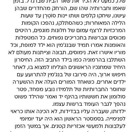
שלו, כמעט לא הכיר את שאר הבית שבו גדל. בזמן
שאמו וחברותיה שהו שם, הורחק מהחדרים שבהן
עישנו, שיחקו קלפים ושתו יינות סוֹטֵרְן עד שעות
הלילה המאוחרות; כשהסתלקו, נהפכו הקומות
המרכזיות לרצף עמום של חלונות מוגפים, רהיטים
מכוסים ונברשות בתכריכים נפוחים. כל המטפלות
והאומנות אמרו תמיד שבנג'מין הוא ילד למופת, וכל
מוריו אישרו זאת. נימוסים, תבונה וצייתנות מעולם לא
השתלבו בהרמוניה כמו בילד החביב הזה. החיסרון
היחיד שמחנכיו הראשונים הצליחו למצוא בו, לאחר
חיפוש ארוך, היה סירובו של בנג'מין להתרועע עם
ילדים אחרים. כשאחד המורים העלה את ההשערה
שחוסר החברותיות של תלמידו נובע מפחד, פטר
סולומון את חששותיו בהינף יד ואמר שהילד פשוט
נהפך לגבר העומד ברשות עצמו.
ילדותו, שעברה עליו בבדידות, לא הכינה אותו כראוי
לפנימייה. בסמסטר הראשון הוא היה יעד יומיומי
לעלבונות ולמעשי אכזריות קטנים. אך במשך הזמן