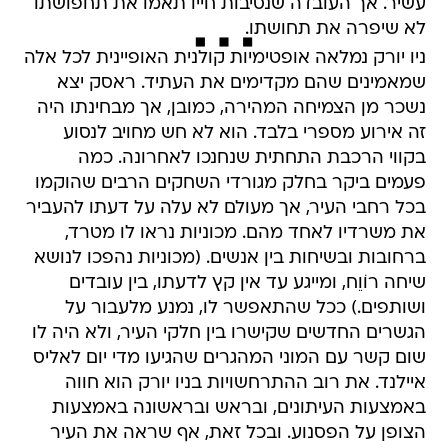
עשיר. אך העובדה שנסיבות חייו תאמו את תחפושתו
לא שיפרה את תחושתו.
ניו יורק נמלאה אופטימיות קולנית האופיינית לכל אלה
שמאמינים שהם מקדימים את העתיד. ראסק יצא
נשכר מן הצמיחה המהירה, כמובן, אך מבחינתו היה
זה אירוע מספרי בלבד. הוא לא חש מחויב לנסוע
בקווי הרכבת התחתית שנחנכו לאחרונה. כמה
פעמים ביקר בחלק מגורדי השחקים הרבים שהוקמו
בכל רחבי העיר, אך מעולם לא עלה על דעתו להעביר
את משרדיו לאחד מהם. מכוניות נראו לו מטרד,
ברחובות ובשיחות בין אנשים. (מכוניות נהפכו לנושא
שיחה רוֹוֵח, ומייגע עד אין קץ לדעתו, בין עובדים
ושותפים.) ככל שהתאפשר לו, נמנע מלעבור על
הגשרים החדשים שקישרו בין חלקי העיר, ולא היה לו
שום קשר עם המוני המהגרים שהגיעו מדי יום לאליס
איילנד. את רוב ההתרחשויות בניו יורק הוא חווה
באמצעות העיתונים, ובראש ובראשונה באמצעות
הצופן על הפסנוע. ובכל זאת, אף שראה את העיר