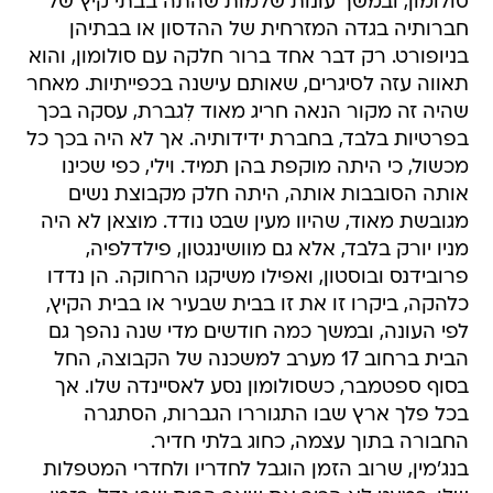
סולומון, ובמשך עונות שלמות שהתה בבתי קיץ של
חברותיה בגדה המזרחית של ההדסון או בבתיהן
בניופורט. רק דבר אחד ברור חלקה עם סולומון, והוא
תאווה עזה לסיגרים, שאותם עישנה בכפייתיות. מאחר
שהיה זה מקור הנאה חריג מאוד לִגברת, עסקה בכך
בפרטיות בלבד, בחברת ידידותיה. אך לא היה בכך כל
מכשול, כי היתה מוקפת בהן תמיד. וילי, כפי שכינו
אותה הסובבות אותה, היתה חלק מקבוצת נשים
מגובשת מאוד, שהיוו מעין שבט נודד. מוצאן לא היה
מניו יורק בלבד, אלא גם מוושינגטון, פילדלפיה,
פרובידנס ובוסטון, ואפילו משיקגו הרחוקה. הן נדדו
כלהקה, ביקרו זו את זו בבית שבעיר או בבית הקיץ,
לפי העונה, ובמשך כמה חודשים מדי שנה נהפך גם
הבית ברחוב 17 מערב למשכנה של הקבוצה, החל
בסוף ספטמבר, כשסולומון נסע לאסיינדה שלו. אך
בכל פלך ארץ שבו התגוררו הגברות, הסתגרה
החבורה בתוך עצמה, כחוג בלתי חדיר.
בנג'מין, שרוב הזמן הוגבל לחדריו ולחדרי המטפלות