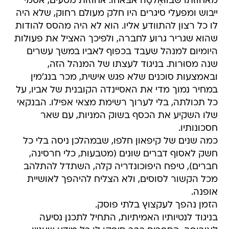
מאחוזתו שבווּאֶלטָה אבּאחוֹ. אחוזות מטעים, אסמי
ייבוש ומפעלי סיגרים היו חלק מעולם רחוק, שלא היה
לו כל רצון להתוודע אליו. הוא לא היה מהסס להודות
שהוא שגריר גרוע לחברה, ולפיכך האציל את פעולות
היומיום למנהל שעבד בכפוף לאביו במשך עשרים
שנה מסוּרות. בניגוד לעצתו של המנהל הזה,
ובאמצעות סוכנים שלא פגש אישית, מכר בנג'מין
במחיר נמוך מדי את האסיינדה הקובנית של אביו, על
כל תכולתה, בלי לערוך רשימת מצאי אפילו. הבנקאי
שלו השקיע את הכסף בשוק המניות, עם שאר
חסכונותיו.
כמה שנים של קיפאון חלפו, שבמהלכן ניסה בלי כל
חשק לאסוף דברים שונים (מטבעות, כלי חרסינה,
חברים), טיפח היפוכונדריה קלה, השתדל להתלהב
מכל הקשור לסוסים, ולא הצליח להיהפך לאושיית
אופנה.
הזמן נהפך לעקצוץ בלתי פוסק.
בניגוד לנטיותיו האמיתיות, התחיל לתכנן נסיעה