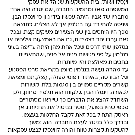
וינְסְלוֹ ושות', בית ההשקעות שניהל את עסקי
המשפחה מאז ומתמיד. החברה, שמייסדה היה אחד
מחבריו של אביו, היתה עכשיו בידי ג'ון ס' וינסלו הבן,
שניסה להתיידד עם בנג'מין אך לא הצליח. כתוצאה
מכך היו היחסים בין שני הצעירים מעיקים קצת. ובכל
זאת עבדו יחד בצמידות, גם אם באמצעות שליחים או
בטלפון שתי דרכים שכל אחת מהן היתה עדיפה בעיני
בנג'מין על פני פגישות פנים אל פנים, שהתאפיינו
בחביבות מאולצת והיו מיותרות.
עד מהרה נעשה בנג'מין מיומן בקריאת סרט הפסנוע
של הבורסה, באיתור דפוסי פעולה, הַצלבָתם ומציאת
קשרים מקריים סמויים בין מגמות בלתי קשורות
לכאורה. וינסלו הבין שלקוחו הוא תלמיד מחונן, ולכן
השתדל להציג את הדברים כך שייראו מסתוריים
מכפי שהיו בפועל, ופטר בביטול את תחזיותיו. אך
ראסק התחיל בכל זאת לקבל החלטות בעצמו,
ובדרך כלל בניגוד לעצת החברה. הוא נמשך
להשקעות קצרות טווח והורה לווינסלו לבצע עסקאות