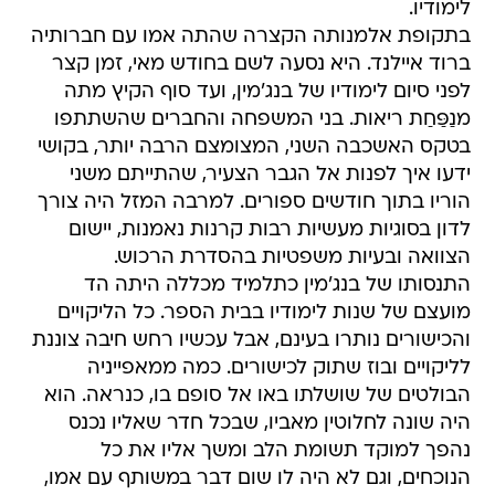
לימודיו.
בתקופת אלמנותה הקצרה שהתה אמו עם חברותיה
ברוד איילנד. היא נסעה לשם בחודש מאי, זמן קצר
לפני סיום לימודיו של בנג'מין, ועד סוף הקיץ מתה
מנַפַּחַת ריאות. בני המשפחה והחברים שהשתתפו
בטקס האשכבה השני, המצומצם הרבה יותר, בקושי
ידעו איך לפנות אל הגבר הצעיר, שהתייתם משני
הוריו בתוך חודשים ספורים. למרבה המזל היה צורך
לדון בסוגיות מעשיות רבות קרנות נאמנות, יישום
הצוואה ובעיות משפטיות בהסדרת הרכוש.
התנסותו של בנג'מין כתלמיד מכללה היתה הד
מועצם של שנות לימודיו בבית הספר. כל הליקויים
והכישורים נותרו בעינם, אבל עכשיו רחש חיבה צוננת
לליקויים ובוז שתוק לכישורים. כמה ממאפייניה
הבולטים של שושלתו באו אל סופם בו, כנראה. הוא
היה שונה לחלוטין מאביו, שבכל חדר שאליו נכנס
נהפך למוקד תשומת הלב ומשך אליו את כל
הנוכחים, וגם לא היה לו שום דבר במשותף עם אמו,