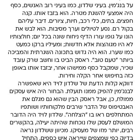
על בנג'מין. בעיני שלדון, כמו בעיני רוב האנשים, כסף
היה אמצעי להשגת מטרה. הוא בזבז אותו. קנה
חפצים. בתים, כלי רכב, חיות, ציורים. דיבר עליהם
בקול רם. נסע לטיולים וערך מסיבות. הוא לבש את
הונו על גופו עורו הדיף ניחוח שונה בכל יום; חולצותיו
לא היו מגוהצות אלא חדשות; ומעיליו ברקו כמעט
כמו שערו. הוא היה גדוש בתכונה השגרתית והמביכה
ביותר "טעם טוב". ראסק הביט בו וחשב שרק עובד
שכיר, שמקבל כסף ממישהו אחר, יבזבז אותו באופן
כזה בחיפוש אחר הקלה וחירות.
דווקא קלות הדעת של שלדון לויד היא שאפשרה
לבנג'מין להפיק ממנו תועלת. הבחור היה איש עסקים
ממולח, כן, אבל ראסק הבין שהוא גם מגלם את
האבטיפוס של הדבר שרבים מלקוחותיו ושותפיו
המתחלפים ראו בו "הצלחה". שלדון לויד היה הדובר
המושלם לעסק שלו נוכחות שהיתה יעילה, בהקשרים
רבים, יותר מזו של מעסיקו. מכיוון ששלדון נראה
בדיוק כפי שמצפים שייראה איש כספים, התחיל