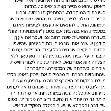
מאלמוניות. גם אם הרכילות לא הגיעה אליו, שיער
ראסק שהוא מצטייר קצת כ"טיפוס", בחזותו
השגרתית המוקפדת, בהסתפקותו במועט ובחייו
הנזיריים במלון. לפיכך, מיוסר מן החשש שהוא נחשב
תימהוני, החליט להתאים את עצמו לציפיות מאדם
במעמדו. הוא בנה בית אבן בסגנון "האמנויות היפות"
בשדרה החמישית פינת רחוב 62, ושכר את אוֹגְדֶן
קוֹדמָן שיעצב אותו מבפנים, מתוך ביטחון שהישגיו
החזותיים יקצרו שבחים בכל עמודי הרכילות. עם תום
העבודה על הבית ניסה בנג'מין לערוך נשף, אך ללא
הצלחה הוא אמר נואש לאחר שניסה ליצור רשימת
אורחים, בעזרתה של המזכירה, והתברר לו
שמחויבויות חברתיות מכפילות את עצמן באופן בלתי
נשלט. במקום זה הצטרף לכמה מועדונים, מועצות
מנהלים, מוסדות צדקה ואיגודים שבהם נראה לעתים
נדירות. את כל זה עשה במורת רוח, אך מורת רוחו
היתה גדולה יותר אילו נחשב ל"יצירה מקורית". בסופו
של דבר נהפך לאיש עשיר המגלם תפקיד של איש