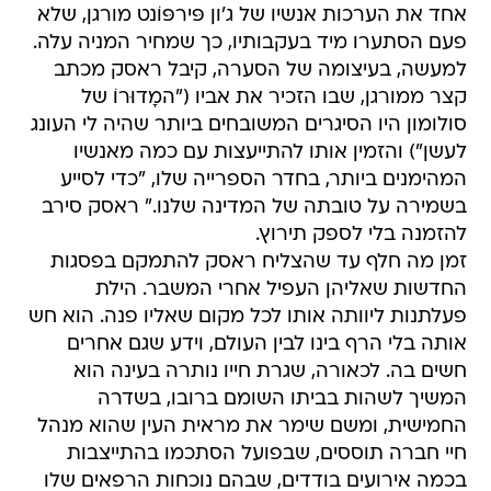
אחד את הערכות אנשיו של ג'ון פּירפּוֹנט מורגן, שלא
פעם הסתערו מיד בעקבותיו, כך שמחיר המניה עלה.
למעשה, בעיצומה של הסערה, קיבל ראסק מכתב
קצר ממורגן, שבו הזכיר את אביו ("המָדוּרוֹ של
סולומון היו הסיגרים המשובחים ביותר שהיה לי העונג
לעשן") והזמין אותו להתייעצות עם כמה מאנשיו
המהימנים ביותר, בחדר הספרייה שלו, "כדי לסייע
בשמירה על טובתה של המדינה שלנו." ראסק סירב
להזמנה בלי לספק תירוץ.
זמן מה חלף עד שהצליח ראסק להתמקם בפסגות
החדשות שאליהן העפיל אחרי המשבר. הילת
פעלתנות ליוותה אותו לכל מקום שאליו פנה. הוא חש
אותה בלי הרף בינו לבין העולם, וידע שגם אחרים
חשים בה. לכאורה, שגרת חייו נותרה בעינה הוא
המשיך לשהות בביתו השומם ברובו, בשדרה
החמישית, ומשם שימר את מראית העין שהוא מנהל
חיי חברה תוססים, שבפועל הסתכמו בהתייצבות
בכמה אירועים בודדים, שבהם נוכחות הרפאים שלו