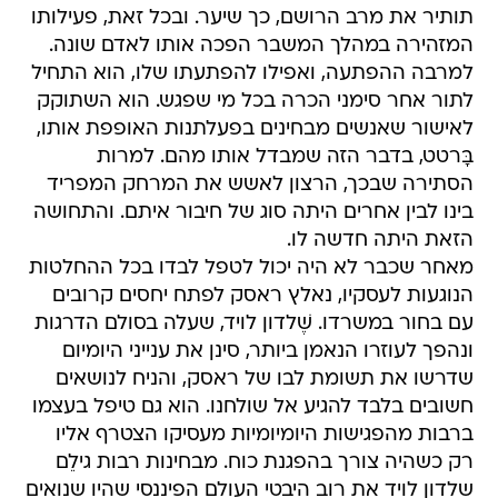
תותיר את מרב הרושם, כך שיער. ובכל זאת, פעילותו
המזהירה במהלך המשבר הפכה אותו לאדם שונה.
למרבה ההפתעה, ואפילו להפתעתו שלו, הוא התחיל
לתור אחר סימני הכרה בכל מי שפגש. הוא השתוקק
לאישור שאנשים מבחינים בפעלתנות האופפת אותו,
בָּרטט, בדבר הזה שמבדל אותו מהם. למרות
הסתירה שבכך, הרצון לאשש את המרחק המפריד
בינו לבין אחרים היתה סוג של חיבור איתם. והתחושה
הזאת היתה חדשה לו.
מאחר שכבר לא היה יכול לטפל לבדו בכל ההחלטות
הנוגעות לעסקיו, נאלץ ראסק לפתח יחסים קרובים
עם בחור במשרדו. שֶׁלדון לויד, שעלה בסולם הדרגות
ונהפך לעוזרו הנאמן ביותר, סינן את ענייני היומיום
שדרשו את תשומת לבו של ראסק, והניח לנושאים
חשובים בלבד להגיע אל שולחנו. הוא גם טיפל בעצמו
ברבות מהפגישות היומיומיות מעסיקו הצטרף אליו
רק כשהיה צורך בהפגנת כוח. מבחינות רבות גילֵם
שלדון לויד את רוב היבטי העולם הפיננסי שהיו שנואים