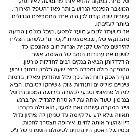
של מחר. במקום להניא אותו מהנסיעה לאירופה,
המשבר הפיננסי הגרוע ביותר מאז "השפל הארוך",
עשרים שנה קודם לכן היה אחד התמריצים הגדולים
ביותר לעזיבתו.
אך כשעמד לקבוע מועד למסעו, קיבל בנג'מין הודעה
מהבנקאי שלו, שבאמצעות "קשרים" כלשהם הצליח
להירשם מראש לקניית אגרות חוב שהונפקו כדי
לשקם את עתודות הזהב של האומה, אשר
הידלדלותן הביאה בנקים רבים לחַדלוּת פירעון.
ההנפקה כולה נמכרה בחצי שעה בלבד, ובתוך שבוע
גרף ראסק רווח נאה. כך, מזל שהזדמן מאליו, בדמות
שינויים פוליטיים ותנודות שוק ששיחקו לטובתו, הביא
לגידול פתאומי וטבעי לכאורה בירושה המכובדת של
בנג'מין, שעד אותה עת לא טרח להגדיל. אך ברגע
שיד המקרה עשתה זאת למענו, הוא גילה בקרבו
תאווה שלא ידע על קיומה עד שניתַן לה פיתיון גדול
דיו שהעיר אותה לחיים. אירופה תצטרך לחכות.
נכסיו של ראסק היו נתונים לטיפולם השמרני של ג"ס