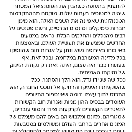
להתעניין בתעופה כשהבין את הפוטנציאל המסחרי
שיהיה למטוסים בעִתות שלום. מוקסם מההתקדמות
הטכנולוגית שאפיינה את השנים האלה, הוא מימן
חברות כימיקלים ומיזמים הנדסיים, ורשם פטנטים על
רבים מהנוזלים והחלקים הבלתי נראים במנועים
החדשים שמניעים את תעשיית העולם. ובאמצעות
באי כוחו באירופה נשא ונתן על אגרות חוב שהונפקו
בכל מדינה המעורבת במלחמה. ובכל זאת, אף
שעושרו כבר היה עצום, היתה זאת רק נקודת הזינוק
של נסיקתו האמיתית.
ככל שהישג ידו גדל, הוא הלך והסתגר. ככל
שהשקעותיו העמיקו והרחיקו אל תוככי החברה, הוא
התכנס לתוך עצמו. דומה שאינספור התיווכים
העומדים בבסיס ההון מניות ואגרות חוב הקשורות
לתאגידים הקשורים לקרקעות וציוד והמוני עובדים,
שמגוריהם, מזונם ומלבושיהם באים להם מעמלם של
המונים אחרים ברחבי העולם ומשולמים במטבעות
שונים בערכם שגם הם מושא למסחר ולספקולציות