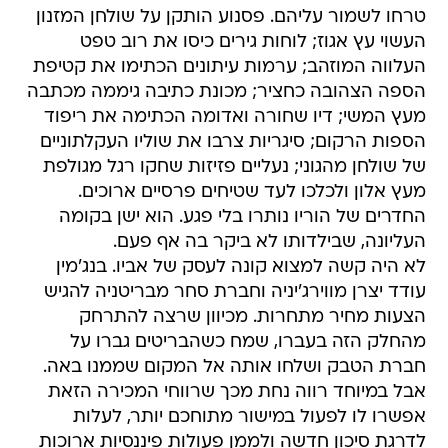
טרחו לשמור עליהם. פסנוע הותקן על שולחן המזנון
העשוי עץ אגוז; לוחות גירים כיסו את רוב טפט
העלווה המוזהב; ערמות עיתונים הכתימו את קטיפת
הספה הצהובה כחציר; מכונת כתיבה גיממה מכתבה
מעץ המשי; דיו שחורה ואדומה הכתימה את ריפוד
הספות הרקום; סיגריות צרבו את שוליו העקלתוניים
של שולחן מהגוני; נעליים פזיזות שחקו רגל מגולפת
מעץ אלון ולכלכו לעד שטיחים פרסיים ארוכים.
החדרים של הוריו נותרו בלי פגע. הוא ישן בקומה
העליונה, שבילדותו לא ביקר בה אף פעם.
לא היה קשה למצוא קונה לעסק של אביו. בנג'מין
עודד יצרן מווירג'יניה וחברת סחר מבריטניה להגיש
הצעות מחיר מתחרות. מכיוון שרצה להתרחק
מהחלק הזה בעברו, שמח כשהבריטים גברו על
חברת הטבק ושלחו אותה אל המקום שממנו באה.
אבל במיוחד רווה נחת מכך שרווחי המכירה הזאת
אפשרו לו לפעול במישור מתוחכם יותר, לעלות
לדרגת סיכון חדשה ולממן פעולות פיננסיות ארוכות