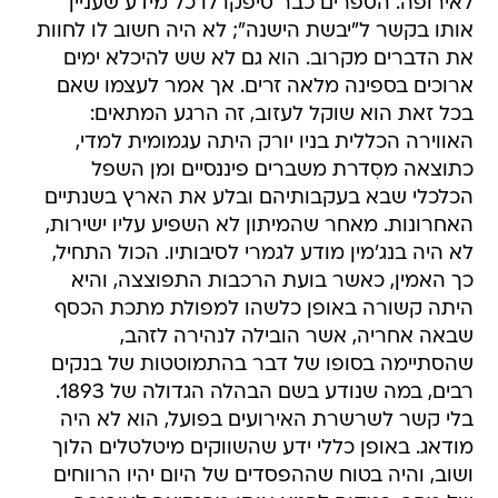
לאירופה. הספרים כבר סיפקו לו כל מידע שעניין
אותו בקשר ל"יבשת הישנה"; לא היה חשוב לו לחוות
את הדברים מקרוב. הוא גם לא שש להיכלא ימים
ארוכים בספינה מלאה זרים. אך אמר לעצמו שאם
בכל זאת הוא שוקל לעזוב, זה הרגע המתאים:
האווירה הכללית בניו יורק היתה עגמומית למדי,
כתוצאה מסִדרת משברים פיננסיים ומן השפל
הכלכלי שבא בעקבותיהם ובלע את הארץ בשנתיים
האחרונות. מאחר שהמיתון לא השפיע עליו ישירות,
לא היה בנג'מין מודע לגמרי לסיבותיו. הכול התחיל,
כך האמין, כאשר בועת הרכבות התפוצצה, והיא
היתה קשורה באופן כלשהו למפולת מתכת הכסף
שבאה אחריה, אשר הובילה לנהירה לזהב,
שהסתיימה בסופו של דבר בהתמוטטות של בנקים
רבים, במה שנודע בשם הבהלה הגדולה של 1893.
בלי קשר לשרשרת האירועים בפועל, הוא לא היה
מודאג. באופן כללי ידע שהשווקים מיטלטלים הלוך
ושוב, והיה בטוח שההפסדים של היום יהיו הרווחים