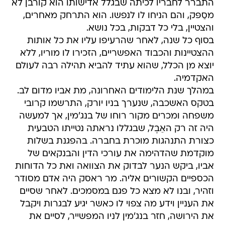
התברר לחבריו לכיתה שבגלל אדישותו הוא קורבן לא
מסַפּק, והם הניחו לו לנפשו. הוא התרחק מאחרים,
והצטיין, בלי כל דבקות, בכל נושא.
בסוף כל שנה, לאחר שהרעיפו עליו את כל אותות
ההצטיינות והכבוד האפשריים, הזכירו לו מוריו, ללא
יוצא מן הכלל, שהוא עתיד להביא תהילה רבה לעולם
האקדמיה.
במהלך שנת הלימודים האחרונה, מת אביו מדום לב.
בטקס האשכבה, שנערך בניו יורק, התרשמו קרובי
משפחה ומכרים מקור רוחו של בנג'מין, אך למעשה
היה זה רק האֵבֶל, שבגללו נראתה נטייתו הטבעית
כצורת התנהגות מוכרת בחברה. בהפגנת בשלות
מוקדמת שהדהימה את עורכי הדין והבנקאים של
אביו, ביקש הנער לבדוק את הצוואה ואת כל הדוחות
הכספיים הקשורים אליה. מר ראסק היה אדם מסודר
וזהיר, ובנו לא מצא כל פגם במסמכים. לאחר שסיים
את העניין וידע מה צפוי לו כאשר יגיע לבגרות ויקבל
את הירושה, חזר בנג'מין לניו המפשייר, לסיים את