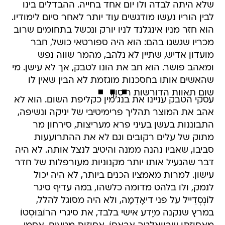
שלא היתה לבדה ולו יום אחד בחייה. ההבדלים בינו
לבין הוריו נעשו מודגשים עוד יותר לאחר סיום לימודיו.
הוא חזר מניו אינגלנד לניו יורק ונכשל בתחומים שרוב
מכריו שגשגו בהם: הוא היה ספורטאי כושל, חבר
מועדון אדיש, שתיין לא נלהב, מהמר שווה נפש
ומאהב פושר. הוא חב את הונו לטבק, אך לא עישן. מי
שהאשים אותו בחסכנות מוגזמת לא הבין שאין לו
שום תאוות הדורשות ריסון.
עסקי הטבק עניינו את בנג'מין כקליפת השום. הוא לא
אהב את המוצר תהליך פרימיטיבי של יניקה ונשיפה,
התבוננות בעשן בעיני פרא מעריצות, סירחון מר
מתוק של עלים רקובים וגם לא את ההתרועעות
סביבו, שאביו נהנה ממנה והיטיב לנצל אותה. לא היה
דבר שהגעיל אותו יותר מקנוניות מעורפלות של חדר
עישון. למרות מאמציו הכנים ביותר, לא היה יכול
לנמק, ולו בלהט מדומה כלשהו, במה עדיף סיגר
לוֹנְסְדֵֵייל על פני דיאָדֵמָה, ולא היה מסוגל להלל,
במרץ שנקנה מיֶדע אישי בלבד, את סיגרי הרוֹבּוּסְטוֹ