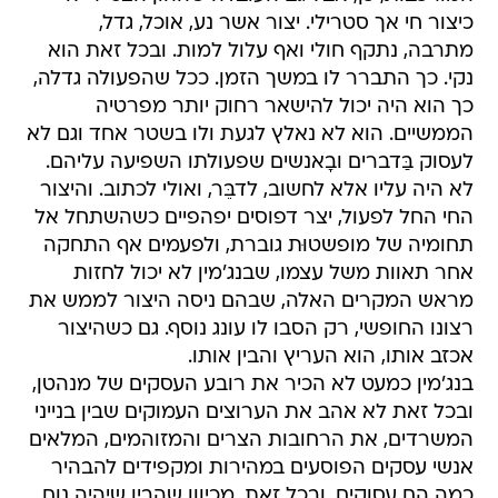
כיצור חי אך סטרילי. יצור אשר נע, אוכל, גדל,
מתרבה, נתקף חולי ואף עלול למות. ובכל זאת הוא
נקי. כך התברר לו במשך הזמן. ככל שהפעולה גדלה,
כך הוא היה יכול להישאר רחוק יותר מפרטיה
הממשיים. הוא לא נאלץ לגעת ולו בשטר אחד וגם לא
לעסוק בַּדברים ובָאנשים שפעולתו השפיעה עליהם.
לא היה עליו אלא לחשוב, לדבֵּר, ואולי לכתוב. והיצור
החי החל לפעול, יצר דפוסים יפהפיים כשהשתחל אל
תחומיה של מופשטוּת גוברת, ולפעמים אף התחקה
אחר תאוות משל עצמו, שבנג'מין לא יכול לחזות
מראש המקרים האלה, שבהם ניסה היצור לממש את
רצונו החופשי, רק הסבו לו עונג נוסף. גם כשהיצור
אכזב אותו, הוא העריץ והבין אותו.
בנג'מין כמעט לא הכיר את רובע העסקים של מנהטן,
ובכל זאת לא אהב את הערוצים העמוקים שבין בנייני
המשרדים, את הרחובות הצרים והמזוהמים, המלאים
אנשי עסקים הפוסעים במהירות ומקפידים להבהיר
כמה הם עסוקים. ובכל זאת, מכיוון שהבין שיהיה נוח