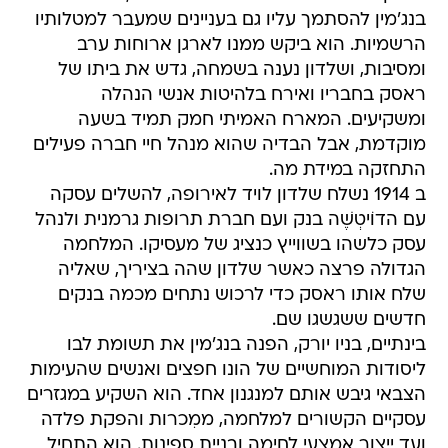
בנג'מין להסתמך עליו גם בעניינים שמעבר למטלותיו
הרשמיות. הוא ביקש ממנו לארגן ארוחות ערב
ומסיבות, ושלדון נענה בשמחה, גדש את ביתו של
ראסק בחבריו ואירח בלהיטות אנשי הנהלה
ומשקיעים. המארח האמיתי חמק תמיד בשעה
מוקדמת, אבל הבדיה שהוא מנהל חיי חברה פעילים
התחזקה במידת מה.
ב 1914 נשלח שלדון לויד לאירופה, להשלים עסקה
עם הדוֹיטְשֶׁה בנק ועם חברת תרופות גרמנית ולנהל
עסק כלשהו בשווייץ כנציג של מעסיקו. המלחמה
הגדולה פרצה כאשר שלדון שהה בציריך, שאליה
שלח אותו ראסק כדי לרכוש נתחים מכמה בנקים
חדשים ששגשגו שם.
בינתיים, בניו יורק, הפנה בנג'מין את תשומת לבו
ליסודות המוחשיים של הונו חפצים ואנשים שהעימות
הצבאי גיבש אותם למנגנון אחד. הוא השקיע במגזרים
עסקיים הקשורים למלחמה, ממִכרות והפקת פלדה
ועד ייצור אמצעי לחימה ובניית ספינות. הוא התחיל