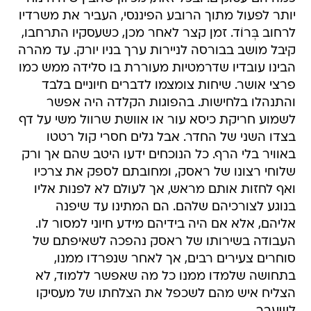
יותר לפעול מתוך הרובע הפיננסי, העביר את משרדיו
לרחוב בְּרוֹד. זמן קצר לאחר מכן, כשעסקיו התרחבו,
קיבל מושב בבורסה לניירות ערך בניו יורק. עד מהרה
הבינו עובדיו שדרמטיות מעוררת בו סלידה ממש כמו
פרצי אושר. שיחות צומצמו לדברים חיוניים בלבד
והתנהלו בלחישות. בהפוגות הקלדה היה אפשר
לשמוע חריקת כיסא עור או אוושת שרוול משי על דף
בצדו השני של החדר. אבל גלים חסרי קול רטטו
באוויר בלי הרף. כל הנוכחים ידעו היטב שהם אך ורק
שלוחי רצונו של ראסק, ומחובתם לספק את צרכיו
ואף לחזות אותם מראש, אך לעולם לא לפנות אליו
בנוגע לצורכיהם שלהם. הם המתינו עד שיפנה
אליהם, אלא אם היה בידיהם מידע חיוני למסור לו.
העבודה בשירותו של ראסק נהפכה לשאיפתם של
סוחרים צעירים רבים, אך לאחר שנפרדו ממנו,
בתחושה שלמדו ממנו כל מה שאפשר ללמוד, לא
הצליח איש מהם לשכפל את הצלחתו של מעסיקו