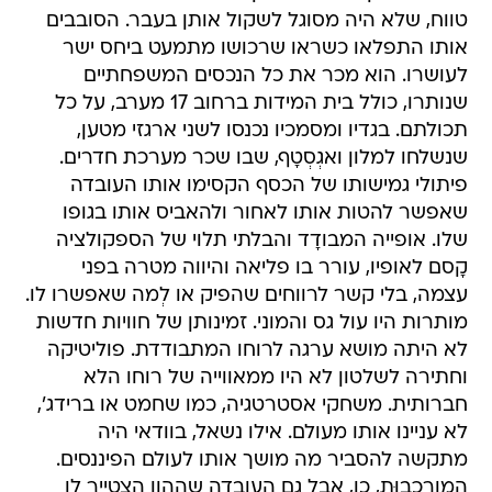
טווח, שלא היה מסוגל לשקול אותן בעבר. הסובבים
אותו התפלאו כשראו שרכושו מתמעט ביחס ישר
לעושרו. הוא מכר את כל הנכסים המשפחתיים
שנותרו, כולל בית המידות ברחוב 17 מערב, על כל
תכולתם. בגדיו ומסמכיו נכנסו לשני ארגזי מטען,
שנשלחו למלון ואגְסְטָף, שבו שכר מערכת חדרים.
פיתולי גמישותו של הכסף הקסימו אותו העובדה
שאפשר להטות אותו לאחור ולהאביס אותו בגופו
שלו. אופייה המבודָד והבלתי תלוי של הספקולציה
קָסם לאופיו, עורר בו פליאה והיווה מטרה בפני
עצמה, בלי קשר לרווחים שהפיק או לְמה שאפשרו לו.
מותרות היו עול גס והמוני. זמינותן של חוויות חדשות
לא היתה מושא ערגה לרוחו המתבודדת. פוליטיקה
וחתירה לשלטון לא היו ממאווייה של רוחו הלא
חברותית. משחקי אסטרטגיה, כמו שחמט או ברידג',
לא עניינו אותו מעולם. אילו נשאל, בוודאי היה
מתקשה להסביר מה מושך אותו לעולם הפיננסים.
המורכבוּת, כן, אבל גם העובדה שההון הצטייר לו