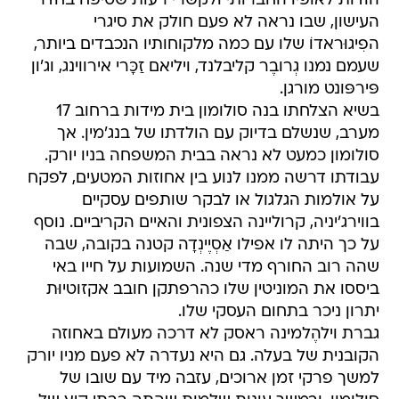
הודות לאופיו החברותי ולקשרי רעות שטיפח בחדר
העישון, שבו נראה לא פעם חולק את סיגרי
הפִיגוּראדוֹ שלו עם כמה מלקוחותיו הנכבדים ביותר,
שעמם נמנו גְרובֶר קליבלנד, ויליאם זַכָּרי אירווינג, וג'ון
פּירפּונט מורגן.
בשיא הצלחתו בנה סולומון בית מידות ברחוב 17
מערב, שנשלם בדיוק עם הולדתו של בנג'מין. אך
סולומון כמעט לא נראה בבית המשפחה בניו יורק.
עבודתו דרשה ממנו לנוע בין אחוזות המטעים, לפקח
על אולמות הגלגול או לבקר שותפים עסקיים
בווירג'יניה, קרוליינה הצפונית והאיים הקריביים. נוסף
על כך היתה לו אפילו אַסְיֶינְדָה קטנה בקובה, שבה
שהה רוב החורף מדי שנה. השמועות על חייו באי
ביססו את המוניטין שלו כהרפתקן חובב אקזוטיוּת
יתרון ניכר בתחום העסקי שלו.
גברת וילהֶלמינה ראסק לא דרכה מעולם באחוזה
הקובנית של בעלה. גם היא נעדרה לא פעם מניו יורק
למשך פרקי זמן ארוכים, עזבה מיד עם שובו של