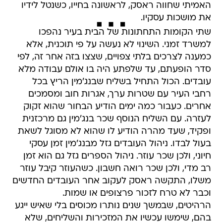
האמיתי שחווה ראסק, לראשונה בחייו, כשנטל לידיו
את מושכות עסקיו.
שתי הקומות התחתונות של הבית בעיר נהפכו
למשרד זמני. השינוי לא נעשה על פי תוכנית, אלא
כמענה לצרכים בלתי צפויים, שצצו בזה אחר זה, לפי
סדר הופעתם, עד שלפתע היה בו אולם עבודה מלא
עובדים. הכול התחיל בשליח שבנג'מין הריץ בכל
רחבי העיר עם שטרות ערך, אגרות חוב ומסמכים
אחרים. כעבור כמה ימים הודיע הבחור שהוא זקוק
לעזרה. עם השליח הנוסף שכר בנג'מין גם מרכזנית
ופקיד, שעד מהרה הודיע לו שהוא לא מסוגל לשאת
בעול לבדו. ניהול העובדים גזל מבנג'מין זמן עסקי
חיוני, ולכן שכר עוזר. ניהול הספרים גזל גם הוא זמן
רב מדי, ולכן שכר רואה חשבון. כשהעוזר קיבל עוזר
משלו, התקשה ראסק לעקוב אחר העובדים החדשים
וכבר לא טרח לזכור פרצופים או שמות.
הרהיטים, שבמשך שנים נותרו מכוסים בלי שאיש ייגע
בהם, שימשו עכשיו את המזכירות והשליחים, שלא