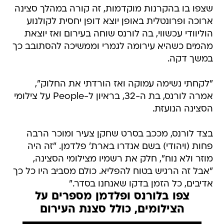
שצפו בו בהקרנות מוקדמות, זה קורה במהלך סצינה
ארוכה ופרונטלית באופן יוצא דופן יחסית לקולנוע
הוליוודי עכשווי, בה לורנס שוחה בעירום ואז יוצאת
מהמים כשהיא עירומה לגמרי וממשיכה להסתובב כך
במשך דקה.
"לקחתי נשימה עמוקה ואז הורדתי את החלוק",
אמרה לורנס, בת ה-32, בראיון ל-People על צילומי
הסצינה הנועזת.
בצד לורנס, מככב בסרט שחקן צעיר ומוכר הרבה
פחות (ויהודי) בשם אנדרו בארת' פלדמן. "זה היה
מוזר ולא נוח", חלק את רשמיו מצילומי הסצינה,
"אבל זה הרגיש בטוח להפליא. כולם מסביב היו כל כך
אדיבים, כל הזמן בדקו שאנחנו בסדר."
צפו בלורנס ופלדמן מספרים על
הצילומים, כולל סצנת העירום