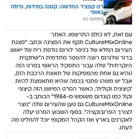
רנו קפצ'ר החדשה: קטנה במידות, גדולה
באופי
בשיתוף רנו
עם זאת, לא כולם התרשמו. האתר
CultureMixOnline תקף את הסצינה וכתב: "סצנת
העירום המלא של ג'ניפר לורנס נודפת ריח של ייאוש.
ברור שלורנס רוצה להפטר מתדמית ה"שחקנית
היוקרתית" שלה עבור התפקיד הראשי בסרט הזה
(והיא גם אחת מהמפיקות של תאונת הרכבת הזו),
אבל יש משהו פתטי בכמה שהיא מתאמצת להיות
'קיצונית וקולית', כאשר הסרט המיושן הזה קיצוני
וקול כמו קונדום משומש מ-1984" הכותב ב-
CultureMixOnline גם טען שהעירום שלה "נוצר
לצורך הפרובוקציה". בסוף השבוע הסרט יעלה
לאקרנים בארץ ואז הקהל המקומי יוכל להחליט מה
דעתו.