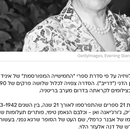
GettyImages, Evening Sta
דרו סדרת טלוויזיה על פי סדרת ספרי "החמישייה המפורסמת" של איניד
בלייטון, בבימויו של ניקולס וינדינג רפן הדני ("דרייב"). הסדרה צפויה לכלול שלושה פרקים של
צילומים לקראתה בדרום מערב בריטניה.
, ג'ורג'יאנה ואן - וכלבם הנאמן טימי, פותרים תעלומות שו
ו של אבנר כרמלי, שם העט של הסופר שרגא גפני. בעשור
 של דנה אלעזר הלוי.