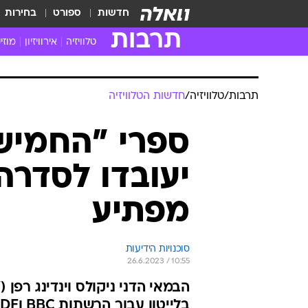
חדשות
ספורט
בחירות
תרבות
טלוויזיה
אירוויזיון
מוזי
חדשות הטלוויזיה
חדשו
ביקורת טלוויזיה
מוזי
תרבות
/
טלוויזיה
/
חדשות הטלוויזיה
צפייה ישירה
מוזי
טלוויזיה ישראלית
קשוב
ספרי "החמיש
טלוויזיה מחו"ל
קורד
יעובדו לסדרה
סדרות מומלצות
קליפי
האח הגדול
הופע
מפתיע
סוכנויות הידיעות
26.6.2023 / 10:55
הבמאי הדני ניקולס וינדינג רפן