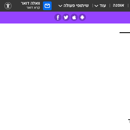
וואלה דואר
אופנה
עוד
שיתופי פעולה
קרא דואר
רים
פרות