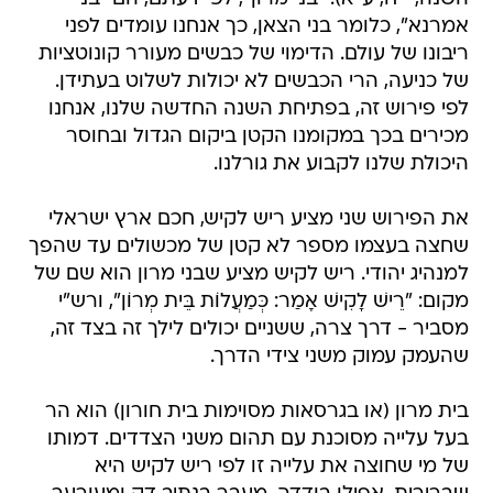
אמרנא", כלומר בני הצאן, כך אנחנו עומדים לפני
ריבונו של עולם. הדימוי של כבשים מעורר קונוטציות
של כניעה, הרי הכבשים לא יכולות לשלוט בעתידן.
לפי פירוש זה, בפתיחת השנה החדשה שלנו, אנחנו
מכירים בכך במקומנו הקטן ביקום הגדול ובחוסר
היכולת שלנו לקבוע את גורלנו.
את הפירוש שני מציע ריש לקיש, חכם ארץ ישראלי
שחצה בעצמו מספר לא קטן של מכשולים עד שהפך
למנהיג יהודי. ריש לקיש מציע שבני מרון הוא שם של
מקום: "רֵישׁ לָקִישׁ אָמַר: כְּמַעֲלוֹת בֵּית מְרוֹן", ורש"י
מסביר - דרך צרה, ששניים יכולים לילך זה בצד זה,
שהעמק עמוק משני צידי הדרך.
בית מרון (או בגרסאות מסוימות בית חורון) הוא הר
בעל עלייה מסוכנת עם תהום משני הצדדים. דמותו
של מי שחוצה את עלייה זו לפי ריש לקיש היא