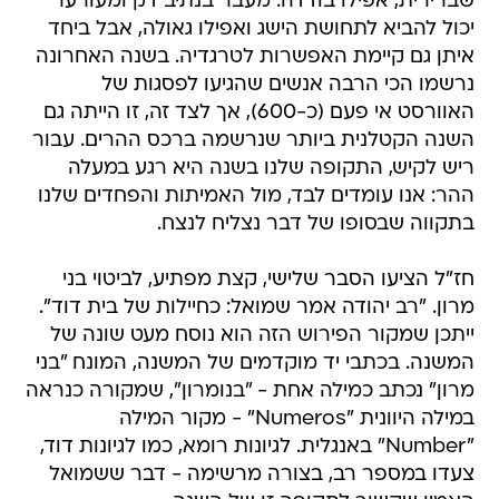
שברירית, אפילו בודדה. מעבר בנתיב דק ומעורער
יכול להביא לתחושת הישג ואפילו גאולה, אבל ביחד
איתן גם קיימת האפשרות לטרגדיה. בשנה האחרונה
נרשמו הכי הרבה אנשים שהגיעו לפסגות של
האוורסט אי פעם (כ-600), אך לצד זה, זו הייתה גם
השנה הקטלנית ביותר שנרשמה ברכס ההרים. עבור
ריש לקיש, התקופה שלנו בשנה היא רגע במעלה
ההר: אנו עומדים לבד, מול האמיתות והפחדים שלנו
בתקווה שבסופו של דבר נצליח לנצח.
חז"ל הציעו הסבר שלישי, קצת מפתיע, לביטוי בני
מרון. "רב יהודה אמר שמואל: כחיילות של בית דוד".
ייתכן שמקור הפירוש הזה הוא נוסח מעט שונה של
המשנה. בכתבי יד מוקדמים של המשנה, המונח "בני
מרון" נכתב כמילה אחת - "בנומרון", שמקורה כנראה
במילה היוונית "Numeros" - מקור המילה
"Number" באנגלית. לגיונות רומא, כמו לגיונות דוד,
צעדו במספר רב, בצורה מרשימה - דבר ששמואל