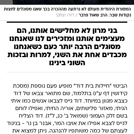
המסורת היהודית מעולם לא נרתעה מההכרה בכך שאנו מסוגלים לחצות
/
נקודות שבר. הרב שאול פרבר
דודו יצחקי
בני מרון לא מחלישים אותנו, הם
מעצימים אותנו ומזכירים לנו שאנחנו
מסוגלים הרבה יותר כעם כשאנחנו
מכבדים אחת את השני, למרות ובזכות
השוני בינינו
הביטוי "חיילות בית דוד" מופיע פעם נוספת (מסכת
קידושין דף ע"ו) בתלמוד, שם מתואר צבאו של דוד
כצבא מגוון במיוחד. דוד גייס לצבאו אנשים כמו איתי
הגיתי, מאזור פלישתים, אוריה החיתי, ואפילו לוחם
בשם זלק העמוני (שמואל ב' כג, ל"ז). דוד הצליח
לגייס לצבא אפילו את אויבו המר, אבנר בן נר - בניגוד
לעצתם של כמה משותפיו להנהגה. ניתן למצוא את