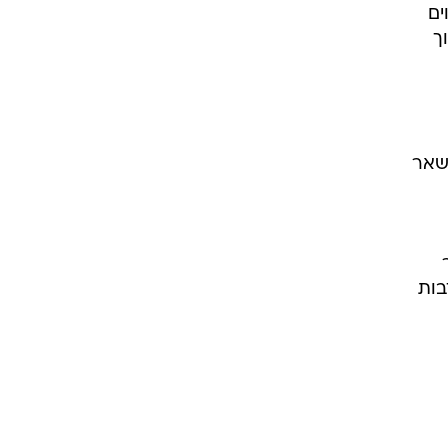
ים
ך
שאר
בות