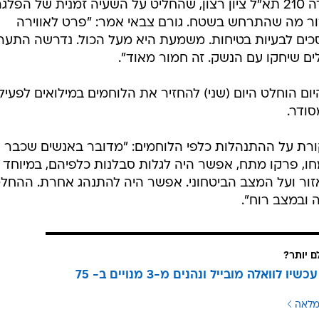
הנושא הובא לטיפולו של מפקד אוגדה 210 תא"ל ציון רצון, שהחליט על השעיה זמנית של הפלג
ר מה שהתרחש בשטח. גורם צבאי אמר: "פרט לאווירה
הסכים לבעיות בטיחות. משמעת היא מעל הכול. נדרשה התער
ים שיחקו עם הנשק. זה חמור מאוד".
ום הוחלט היום (שני) להחזיר את הלוחמים במילואים לפעיל
סודר.
קורת על ההתנהלות כלפי הלוחמים: "מדובר באנשים שכבר
ו, פרקו מתח, אפשר היה לגלות סבלנות כלפיהם, במיוחד
זור ועל המצב הביטחוני. אפשר היה להתנהג אחרת. ההחל
 ובמצב רוח".
ם יותר?
עוברים עכשיו לוואלה מובייל ונהנים מ-3 מנויים ב- 75
מלאה