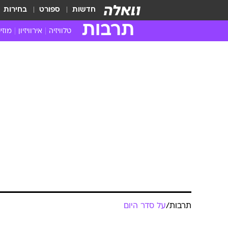
חדשות
ספורט
בחירות
תרבות
טלוויזיה
אירוויזיון
מוזי
חדשות הטלוויזיה
חדשו
ביקורת טלוויזיה
מוזי
צפייה ישירה
מוזי
טלוויזיה ישראלית
קשוב
טלוויזיה מחו"ל
קורד
סדרות מומלצות
קליפי
האח הגדול
הופע
תרבות
/
על סדר היום