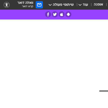
וואלה דואר
אופנה
עוד
שיתופי פעולה
קרא דואר
רים
פרות