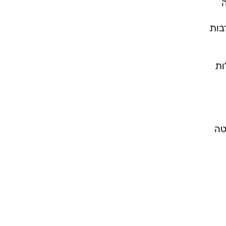
ה
בות
ות
טה