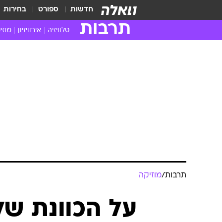
חדשות
ספורט
בחירות
תרבות
טלוויזיה
אירוויזיון
מוזי
חדשות הטלוויזיה
חדשו
ביקורת טלוויזיה
מוזי
צפייה ישירה
מוזי
טלוויזיה ישראלית
קשוב
טלוויזיה מחו"ל
קורד
סדרות מומלצות
קליפי
האח הגדול
הופע
תרבות
/
מוזיקה
על הכוונת של 