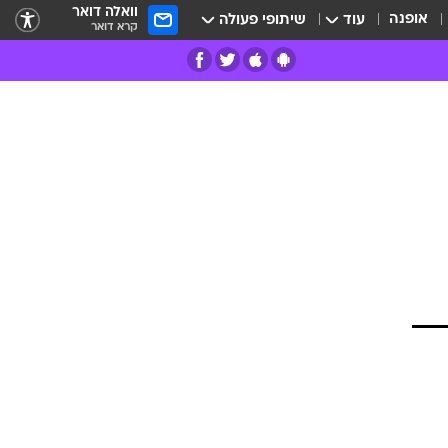
וואלה דואר
אופנה
עוד
שיתופי פעולה
קרא דואר
רים
פרות