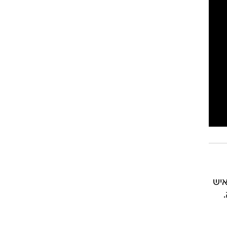
 בשירת "התקווה" מול כ-60 אלף איש