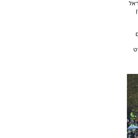
ראל
ט