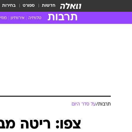
חדשות
ספורט
בחירות
תרבות
טלוויזיה
אירוויזיון
מוזי
חדשות הטלוויזיה
חדשו
ביקורת טלוויזיה
מוזי
צפייה ישירה
מוזי
טלוויזיה ישראלית
קשוב
טלוויזיה מחו"ל
קורד
סדרות מומלצות
קליפי
האח הגדול
הופע
תרבות
/
על סדר היום
צפו: ריטה מ