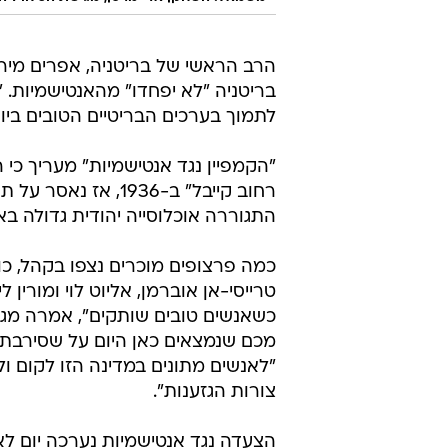
הרב הראשי של בריטניה, אפרים מיר
בריטניה "לא יפחדו" מהאנטישמיות. "
לתמוך בערכים הבריטיים הטובים ביות
"הקמפיין נגד אנטישמיות" מעריך כי 
רחוב קייבל" ב-1936
התגוררה אוכלוסייה יהודית גדולה ב
כמה פרצופים מוכרים נצפו בקהל, כול
טרייסי-אן אוברמן, אליוט לוי ומורי
כשאנשים טובים שותקים", אמרה מגישת
מכם שנמצאים כאן היום על שסירבתם
"לאנשים מתונים במדינה הזו לקום ול
צורות הגזענות".
הצעדה נגד אנטישמיות נערכה יום לא