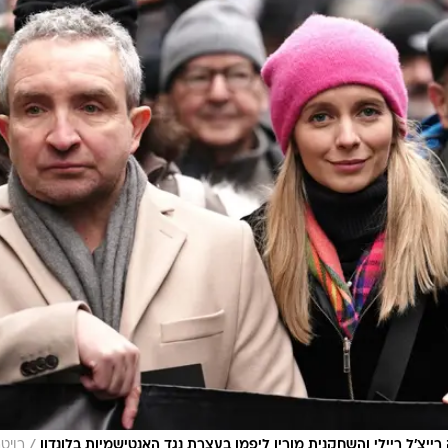
/
ייצ'ל ריילי והשחקנית מורין ליפמן בעצרת נגד האנטישמיות בלונדון
רויט