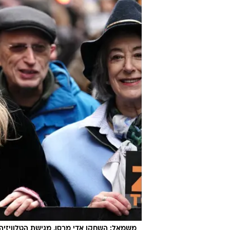
משמאל: השחקן אדי מרסן, מגישת הטלוויזיה ר