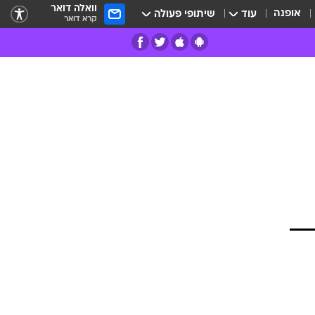
וואלה דואר
אופנה
עוד
שיתופי פעולה
קרא דואר
רים
פרות