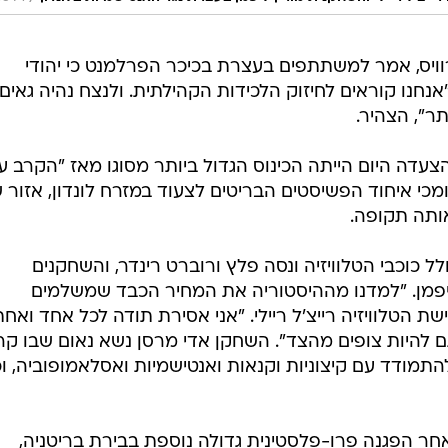
וויס, אמר למשתתפים בעצרת בכיכר הפרלמנט כי יהודי
אנחנו קוראים לחיזוק הלכידות הקהילתית. ולנצח נהיה גאים
ר", הצהיר.
הצעדה היום הייתה הכינוס הגדול ביותר מסוגו מאז "הקרב ע
, אז נאסר על תומכי איחוד הפשיסטים הבריטים לצעוד במזרח לונדון, אזור 
אותה תקופה.
ל כוכבי הטלוויזיה ונסה פלץ ורוברט רינדר, והשחקנים
ן ליפמן. "למדנו מההיסטוריה את המחיר הכבד שמשלמים
 הטלוויזיה רייצ'ל ריילי. "אני אסירת תודה לכל אחד ואחת
 להיות צופים מהצד". השחקן אדי מרסן נשא נאום שבו קר
התמודד עם קיצוניות וקנאות ואנטישמיות ואסלאמופוביה, ו
חר הפגנה פרו-פלסטינית גדולה נוספת בבירת בריטניה,