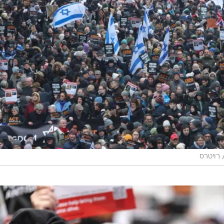
רויטרס