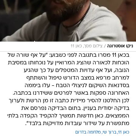
/
ניקו אוסטרוגה
צילום מסך, כאן 11
בכאן 11 מסרו בתגובה לפני כשבוע: "על אף שורה של
הוכחות לכאורה שהציג המרואיין על נוכחותו במסיבת
הנובה, ועל אף עדויות המטפלים על כך שהגיע
למרחב מרפא במצב הדורש טיפול והשתתף
בסדנאות השיקום לניצולי הטבח - עלו ביממה
האחרונה ספקות באשר לפרטים ששידרנו בכתבה.
לכן החלטנו להסיר מיידית כתבה זו מן הרשת ולערוך
בדיקה יסודית בעניין. בתום הבדיקה נפרסם את
הממצאים. כאן חדשות תמשיך להקפיד הקפדה בלתי
מתפשרת על שידור עובדות מדוייקות בלבד".
כאן 11
ברוך שי
מלחמה בדרום