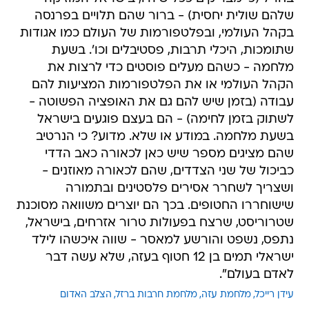
שלהם שולית יחסית) - ברור שהם תלויים בפרנסה
בקהל העולמי, ובפלטפורמות של העולם כמו אגודות
שתומכות, היכלי תרבות, פסטיבלים וכו'. בשעת
מלחמה - כשהם מעלים פוסטים כדי לרצות את
הקהל העולמי או את הפלטפורמות המציעות להם
עבודה (בזמן שיש להם גם את האופציה הפשוטה -
לשתוק בזמן לחימה) - הם בעצם פוגעים בישראל
בשעת מלחמה. במודע או שלא. מדוע? כי הנרטיב
שהם מציגים מספר שיש כאן לכאורה כאב הדדי
כביכול של שני הצדדים, שהם לכאורה מאוזנים -
ושצריך לשחרר אסירים פלסטינים ובתמורה
שישוחררו החטופים. בכך הם יוצרים משוואה מסוכנת
שטרוריסט, שרצח בפעולות טרור אזרחים, בישראל,
נתפס, נשפט והורשע למאסר - שווה איכשהו לילד
ישראלי תמים בן 12 חטוף בעזה, שלא עשה דבר
לאדם בעולם".
עידן רייכל
מלחמת עזה
מלחמת חרבות ברזל
הצלב האדום