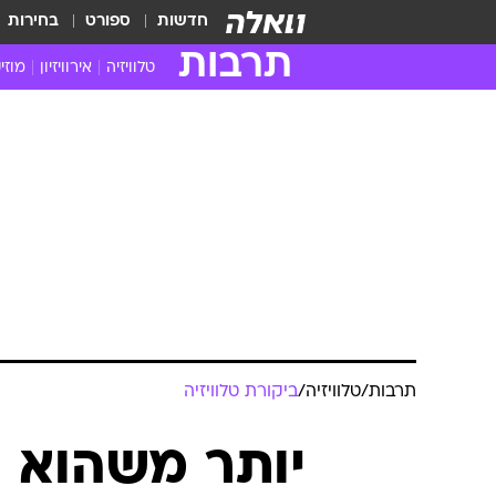
חדשות
ספורט
בחירות
תרבות
טלוויזיה
אירוויזיון
מוזי
חדשות הטלוויזיה
חדשו
ביקורת טלוויזיה
מוזי
צפייה ישירה
מוזי
טלוויזיה ישראלית
קשוב
טלוויזיה מחו"ל
קורד
סדרות מומלצות
קליפי
האח הגדול
הופע
תרבות
/
טלוויזיה
/
ביקורת טלוויזיה
יותר משהוא ה