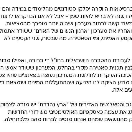
רסיטאות היוקרה יסלקו סטודנטים מהלימודים במידה והם יכ
ידו שזה לא בריא להיות שמן - אבל לא אם הם יקראו לרצח
מאוד קשה לכתוב מערכון שיהיה יותר מופרך מהמציאות.
ואחריו את מערכון "ארגון הנשים של האו"ם" ששודר אתמול
 הוא הקטע האמיתי, ומי הסאטירה. מה שבטוח, שני הקטעים לא
עבודת ההסברה הישראלית בחו"ל די ברורה, ואפילו מבו
 לבין תכנית סאטירה מקרי בהחלט. המערכון ששודר אמש הי
יבה העיקרית לחולשת המערכון נעוצה בפאנצ'ים שהיו צפו
 מודע הציקה לנו הידיעה שההתעללות המינית שנמצאת בל
ים אלה.
שגב והטאלנטים האדירים של "ארץ נהדרת" יש מנדט לצחוק
ג את עצמה כאסקפיזם האולטימטיבי משידורי החדשות
ק מהנושאים שמהם אנחנו מנסים לברוח מהם מלכתחילה.