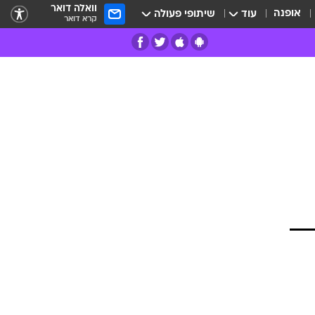
וואלה דואר
אופנה
עוד
שיתופי פעולה
קרא דואר
רים
פרות