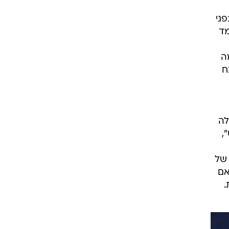
בפני
בו למד
ה
ח
לה
,
 של
אם
.