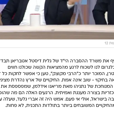
 12
יף את משרד ההסברה הי"ד של גלית דיסטל אטבריאן תבדל
גרום לנו לשכוח לרגע מהמציאות הקשה שכולנו חווים
ן, המוכר יותר כ"הרבי מקוצק", טען כי אפשר לחקות כל 
 בחיקוי - שוב אינה אמת. החיקויים של ארץ נהדרת מציגי
 המגוחכת של נתניהו מאת מריאנו אידלמן, שמפספסת את
כזריות בצורה מענגת ואמיתית. הרגעים האלה הם מה שהופ
 בישראל, אולי אי פעם. אמש היה זה אברי גלעד, שעלה ע
החיקויים המשובחים ביותר בתולדות התכנית, לא פחות.