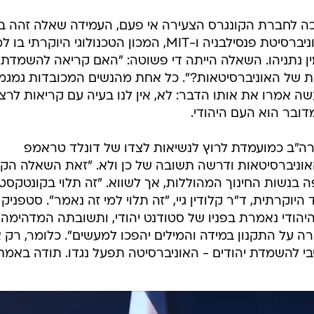
טפניק, מי שכבר בגיל 30 הפכה לחברת הקונגרס הצעירה אי פעם, העמידה שאלה זהה 
הנציגות של אוניברסיטת הרווארד, אוניברסיטת פנסילבניה ו-MIT, המכון הטכנולוגי היוקרתי 
 נתניהו. השאלה הייתה די פשוטה: "האם קריאה להשמדת
נות של האוניברסיטאות?". כל אחת מהנשים המכובדות גמגמ
 אמרו את אותו הדבר: לא, אין לנו בעיה עם קריאות לרצ
ובר הוא העם היהודי.
רה"ב כמועמדת לרוץ לנשיאות לצדו של דונלד טראמפ
אוניברסיטאות ודרשה תשובה של כן ולא. "זאת השאלה הק
 בנשות החינוך המהוללות, אך לשווא. "זה תלוי בקונטקסט"
וקרתית, ד"ר קלודין גיי, "זה תלוי למי זה נאמר". סטפניק
הודי נאמרת בפניו של סטודנט יהודי, ותשובתה המדהימה
ירה על התקנון במידה והמילים יהפכו למעשים". כלומר, רק 
י להשמדת יהודים - האוניברסיטה תפעל נגדו. תודה באמת