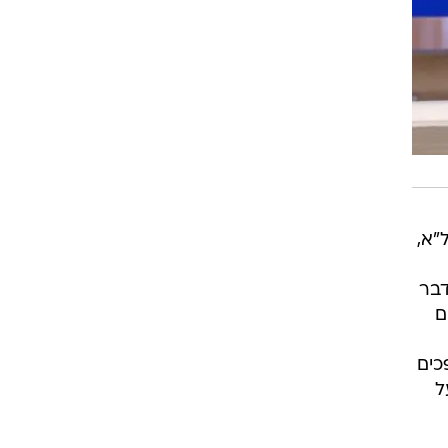
"א,
דבר
ם
כים
ל