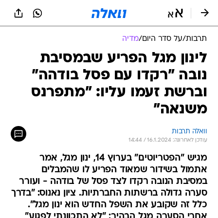
תרבות
/
על סדר היום
/
מדיה
לינון מגל הפריע שבמסיבת
נובה "רקדו עם פסל בודהה"
וברשת זעמו עליו: "מתפרנס
משנאה"
וואלה תרבות
עודכן לאחרונה: 16.1.2024 / 14:44
מגיש "הפטריוטים" בערוץ 14, ינון מגל, אמר
אתמול בשידור שמאוד הפריע לו שהמבלים
במסיבת הנובה רקדו לצד פסל של בודהה - ועורר
סערה גדולה ברשתות החברתיות. ציון נאנוס: "בדרך
כלל זה שקובע את השפל החדש הוא ינון מגל".
אחרי הסערה מגל הבהיר: "לא התכוונתי לפגוע"