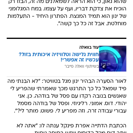
שהוא גאון, כי הוא הראה לשמאלנים מה זה, הבוז רק
הוכיח את צדקת דבריו, ועף על עצמו. במח המגלומני
של ינון הוא תמיד המנצח. הפתרון היחיד - התעלמות
מוחלטת. אבל זה כל כך קשה".
עוד בוואלה
חווית גלישה וטלוויזיה איכותית בזול?
עכשיו זה אפשרי!
בשיתוף וואלה פייבר
לאור הסערה הבהיר ינון מגל בטוויטר: "לא הבנתי מה
פיד שמאל כל כך התרגש מכך שאמרתי שהפריע לי
שאנשים בנובה רקדו עם פסל של בודהה. כן. אני
יהודי. דוס. אמוני. רליגיוזי. ופסל של בודהה מסמל
עבורי עבודה זרה. וזה מפריע לי. פשוט. מותר לי?".
הכתבת הדתייה אפרת פינקל ענתה לו: "אתה לא