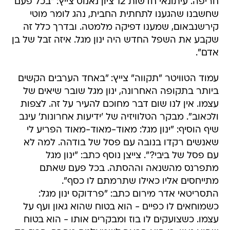
חריפה. עיתונאי חדשות 12 ציון נאנוס צייץ: "בכל פעם
שחשבנו שהגענו לתחתית החבית, נהג לומר מוטי
קירשנבאום, שמענו דפיקה מלמטה. ובדרך כלל זה
שקבע את השפל החדש היה ינון מגל. איזה זבל של בן
אדם".
עמוד הטוויטר "תקווה" צייץ: "באחד הערבים הקשים
ביותר בתקופה האחרונה, ינון מגל שובר שיאים של
עצמו. אין לנו שום דבר מחוכם להעיר על זה. לצפות
ולכאוב". מבקר הטלוויזיה של 'ידיעות אחרונות' עינב
שיף הוסיף: "ינון מגל: מאוד-מאוד-מאוד הפריע לי
שאנשים רקדו בנובה עם פסל של בודהה. למה לא
עם פסל של ביבי?". צייצן נוסף כתב: "ינון מגל
מתפרנס מהשנאה וההסתה. בכל פעם שאתם
מתייחסים אליו כאילו שתרמתם לו כסף".
התסריטאי אדר מירום כתב: "פרדוקס ינון מגל:
כשמוחאים לו כפיים - הוא בטוח שהוא גאון ועף על
עצמו. כשצועקים לו בוז ומבקרים אותו - הוא בטוח