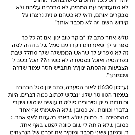
יותר דוס מכל הדוסים שזעו בחוסר נוחות.
לא מתעסקים עם המתים, לא מדברים עליהם ולא
מבקרים אותם, ודאי לא כשהם פיזית נרצחו על
קידוש השם. זה לא מכבד אותך".
גולש אחר כתב לו: "בוקר טוב ינון. אם זה כל כך
מפריע לך שאזרחים רקדו עם סמל של בודהה למה
זה לא מפריע לך שראש הממשלה שלך מחלל שבת
בפרהסיה ואוכל במסעדה לא כשרה?? הכל בשביל
הצביעות וההסתה ינון?? תתבייש חסר עמוד שדרה
שכמותך".
(עדכון 16:30) לאור הסערה, כתב ינון מגל הבהרה
בעמוד הטוויטר שלו: "נבקש לכתוב כמה דברים, היות
וכותרות פייק וסיבובים פוליטים עושים שימוש שקרי
בדברי וכוונותי. א. כמובן שלא האשמתי אף אחד
מהמסיבה. ב. כמובן שלא באתי בטענות לאף אחד. ג.
כמובן שלא היתה לי שום כוונה לפגוע באף אחד.
ד. וכמובן שאני מכבד ומוקיר את זכרם של הנרצחים