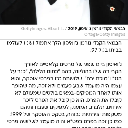
/
הבמאי הקנדי נורמן ג'ואיסון, 2019
GettyImages, Albert L.
Ortega/Getty Images
הבמאי הקנדי נורמן ג'ואיסון הלך אתמול (שני) לעולמו
בביתו בגיל 97.
ג'ואיסון ביים שפע של סרטים קלאסיים לאורך
הקריירה שלו בהוליווד, בהם "כחום הלילה", "כנר על
הגג" ו"מוכת ירח". שלושתם זכו בפרסי אוסקר, והוא
עצמו היה מועמד שבע פעמים ולא זכה, מה שהופך
אותו לאחד המפיקים-במאים בולטים שמעולם לא
קיבלו את הפרס. הוא כן קיבל את הפרס לזכר
אירווינג תלברג, המוענק למפיקים שעבודותיהם
משקפות יצירתיות גבוהה, בטקס האוסקר של 1999.
כמו כן זכה בפרס בפט"א והיה מועמד לשלושה פרסי