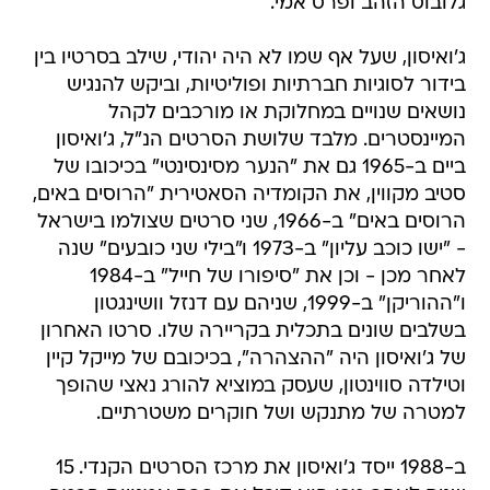
גלובוס הזהב ופרס אמי.
ג'ואיסון, שעל אף שמו לא היה יהודי, שילב בסרטיו בין
בידור לסוגיות חברתיות ופוליטיות, וביקש להנגיש
נושאים שנויים במחלוקת או מורכבים לקהל
המיינסטרים. מלבד שלושת הסרטים הנ"ל, ג'ואיסון
ביים ב-1965 גם את "הנער מסינסינטי" בכיכובו של
סטיב מקווין, את הקומדיה הסאטירית "הרוסים באים,
הרוסים באים" ב-1966, שני סרטים שצולמו בישראל
- "ישו כוכב עליון" ב-1973 ו"בילי שני כובעים" שנה
לאחר מכן - וכן את "סיפורו של חייל" ב-1984
ו"ההוריקן" ב-1999, שניהם עם דנזל וושינגטון
בשלבים שונים בתכלית בקריירה שלו. סרטו האחרון
של ג'ואיסון היה "ההצהרה", בכיכובם של מייקל קיין
וטילדה סווינטון, שעסק במוציא להורג נאצי שהופך
למטרה של מתנקש ושל חוקרים משטרתיים.
ב-1988 ייסד ג'ואיסון את מרכז הסרטים הקנדי. 15