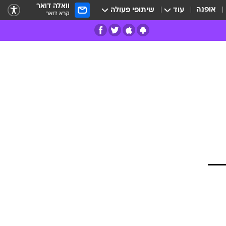
וואלה דואר
אופנה
עוד
שיתופי פעולה
קרא דואר
רים
פרות