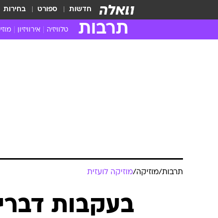
חדשות
ספורט
בחירות
תרבות
טלוויזיה
אירוויזיון
מוזי
חדשות הטלוויזיה
חדשו
ביקורת טלוויזיה
מוזי
צפייה ישירה
מוזי
טלוויזיה ישראלית
קשוב
טלוויזיה מחו"ל
קורד
סדרות מומלצות
קליפי
האח הגדול
הופע
תרבות
/
מוזיקה
/
מוזיקה לועזית
בעקבות דבריו