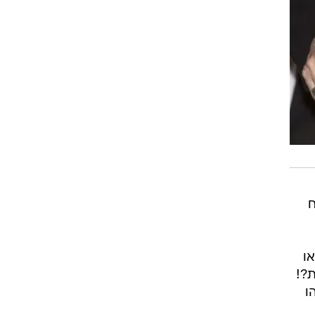
ח
או
ת?!
ו