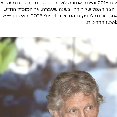
החברה חתמה חוזה עם המוזיקאי בשנת 2016 והייתה אמורה לשחרר גרסה מוקלטת חדשה של
לבומה של פינק פלויד משנת 1973 "הצד האפל של הירח" בשנה שעברה, אך המנכ"ל החדש
תומאס קוספלד ביטל את העסקה לאחר שנכנס לתפקידו החדש ב-1 ביולי 2023. האלבום ייצא