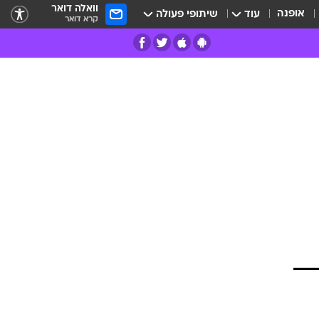
וואלה דואר
אופנה
עוד
שיתופי פעולה
קרא דואר
רים
פרות