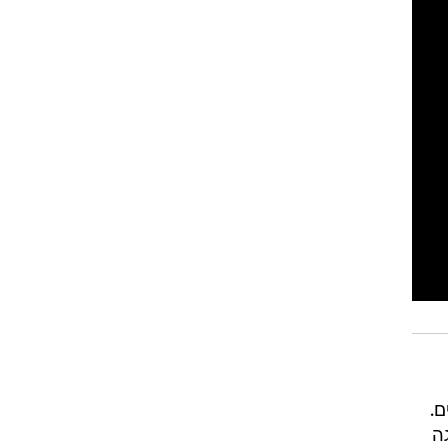
ם.
שגה