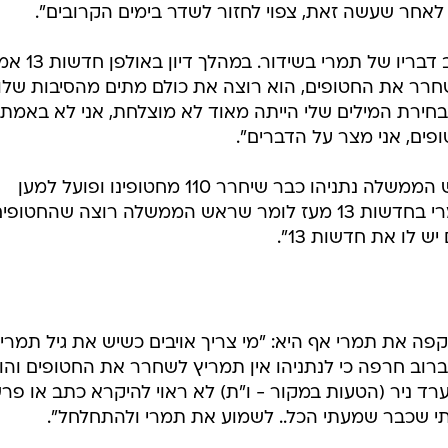
לאחר שעשה זאת, צפוי לחזור לשדר בימים הקרובים".
אתמול כאמור התעוררה סערה סביב דבריו של תמרי בשידור. 
חרר את החטופים, הוא רוצה את כולם מתים מהסיבות שלו"
חירת המילים שלי הייתה מאוד לא מוצלחת, אני לא באמת
ים, אני מצר על הדברים".
מהליכוד נמסר בתגובה: "בזמן שראש הממשלה נתניהו כבר שיחרר 110 מחטופינו ופועל למען
שחרור כולם גם ברגעים אלה, גיל תמרי בחדשות 13 מעז לומר שראש הממשלה רוצה שהחטופ
לו את חדשות 13".
קפה את תמרי אף היא: "מי צריך אויבים כשיש את גיל תמרי
 בערוץ 13 טען תמרי ברוב חרפה כי לנתניהו אין תמריץ לשחרר את החטופים וה
רד ניר (הטעות במקור - ו"ת) לא ראוי להיקרא כתב או פרש
תי שכבר שמעתי הכל.. לשמוע את תמרי ולהתחלחל".