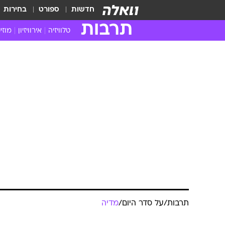
חדשות
ספורט
בחירות
תרבות
טלוויזיה
אירוויזיון
מוזי
חדשות הטלוויזיה
חדשו
ביקורת טלוויזיה
מוזי
צפייה ישירה
מוזי
טלוויזיה ישראלית
קשוב
טלוויזיה מחו"ל
קורד
סדרות מומלצות
קליפי
האח הגדול
הופע
תרבות
/
על סדר היום
/
מדיה