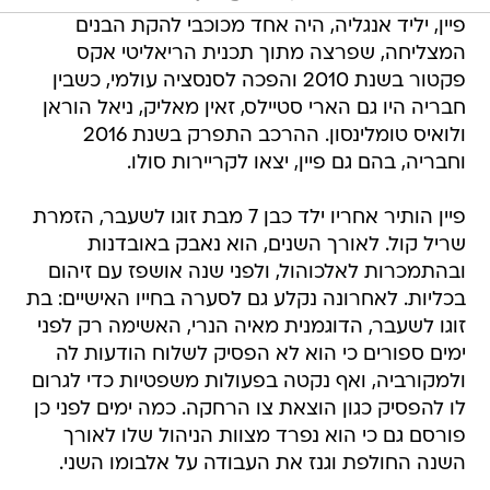
פיין, יליד אנגליה, היה אחד מכוכבי להקת הבנים
המצליחה, שפרצה מתוך תכנית הריאליטי אקס
פקטור בשנת 2010 והפכה לסנסציה עולמי, כשבין
חבריה היו גם הארי סטיילס, זאין מאליק, ניאל הוראן
ולואיס טומלינסון. ההרכב התפרק בשנת 2016
וחבריה, בהם גם פיין, יצאו לקריירות סולו.
פיין הותיר אחריו ילד כבן 7 מבת זוגו לשעבר, הזמרת
שריל קול. לאורך השנים, הוא נאבק באובדנות
ובהתמכרות לאלכוהול, ולפני שנה אושפז עם זיהום
בכליות. לאחרונה נקלע גם לסערה בחייו האישיים: בת
זוגו לשעבר, הדוגמנית מאיה הנרי, האשימה רק לפני
ימים ספורים כי הוא לא הפסיק לשלוח הודעות לה
ולמקורביה, ואף נקטה בפעולות משפטיות כדי לגרום
לו להפסיק כגון הוצאת צו הרחקה. כמה ימים לפני כן
פורסם גם כי הוא נפרד מצוות הניהול שלו לאורך
השנה החולפת וגנז את העבודה על אלבומו השני.