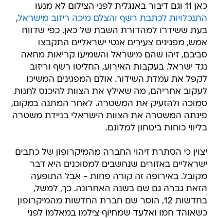
כאן 11 וגם דיבור באנגלית לפני הצילום לא מנעו
התנכלויות לכתבת רשף והצלם מיכה ריזוב מישראל
,
בעת ששידרו למהדורת השבת של כאן. כפי שדווח
אמש, מפגינים צעירים אנטי ישראליים התקבצו
סביבם, זיהו שהם מישראל והשמיעו קריאות מחאה
נגד ישראל. בעקבות האירוע, החליטו רשף וריזוב
לקפל את עמדת השידור. אולם המפגינים המשיכו
לעקוב אחריהם, מה שאילץ את הצוות להיכנס לחנות
סמוכה ולהזעיק את המשטרה. לאחר המתנה במקום,
פינתה המשטרה את הצוות הישראלי בניידת משטרה
בליווי כוחות ביטחון למלונם.
יצוין כי הסתרת זיהוי החברה מהמיקרופון של כתבים
ישראליים באזורים שנחשבים למסוכנים היא דבר
מקובל. באירופה זה קורה פחות - אבל התופעה
הזאת גברה גם שם בשנה האחרונה. כך, למשל,
בחדשות 12, הוסר שם חברת החדשות מהמיקרופון
כשאוהד חמו ואלעד שמחיוף צילמו במאלמו לפני