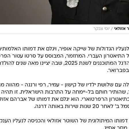
/
 אזולאי
יוסי צבקר
לנעליו הגדולות של שייקה אופיר, ויגלם את דמותו האלמותי
התיאטרון העברי. המחזמר, המבוסס על סרטו עטור הפרס
של אפרים קישון, הוא אחד מאירועי הדגל המתוכננים לשנת 2025, שבה יציינו מאה שנים להו
בפברואר.
 עם שלושת ילדיו של קישון - עמיר, רפי ורננה - מהווה מח
 שהותיר חותם בל-יימחה על התרבות הישראלית. זו תהיה
עת הבכורה של אסייג, בן ה-55, בתיאטרון הרפרטוארי. הוא יגלם את דמותו של אברהם אזו
 שירות באותה דרגה.
מותו המיתולוגית של השוטר אזולאי והכניסה לנעליו הענקי
מסר אסייג.