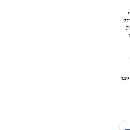
זל
ת
ר
מכירת הכרטיסים נפתחת היום באתר התיאטרון העברי ובאתר "לאן", במחירים שנעים בין 119 ל-149