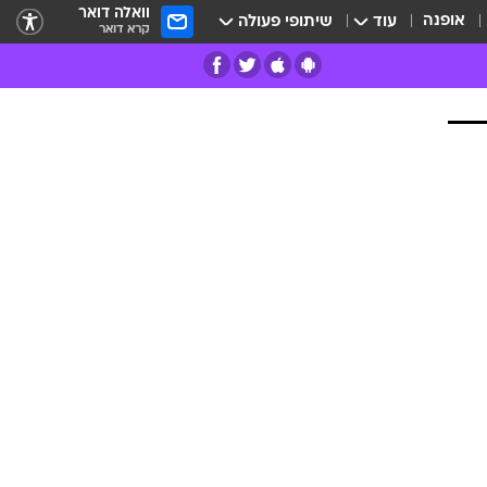
וואלה דואר
אופנה
עוד
שיתופי פעולה
קרא דואר
רים
פרות