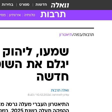
חדשות
ספורט
בחירות
תרבות
טלוויזיה
אירוויזיון
מוזי
חדשות הטלוויזיה
חדשו
ביקורת טלוויזיה
מוזי
תרבות
/
במה
/
תיאטרון
צפייה ישירה
מוזי
טלוויזיה ישראלית
קשוב
שמעו, ליהוק 
טלוויזיה מחו"ל
קורד
יגלם את השו
סדרות מומלצות
קליפי
האח הגדול
הופע
חדשה
וואלה תרבות
עודכן לאחרונה: 10.12.2024 / 8:43
התיאטרון העברי מעלה גרסה מח
ההפקה תעלה בשנת 2025, במסגרת ציון מאה שנים להולדתו של היוצר