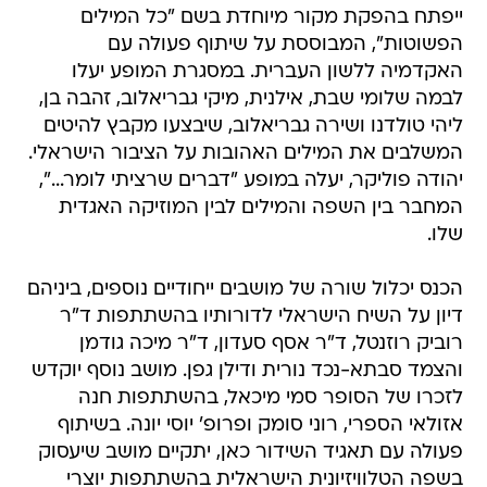
ייפתח בהפקת מקור מיוחדת בשם "כל המילים
הפשוטות", המבוססת על שיתוף פעולה עם
האקדמיה ללשון העברית. במסגרת המופע יעלו
לבמה שלומי שבת, אילנית, מיקי גבריאלוב, זהבה בן,
ליהי טולדנו ושירה גבריאלוב, שיבצעו מקבץ להיטים
המשלבים את המילים האהובות על הציבור הישראלי.
יהודה פוליקר, יעלה במופע "דברים שרציתי לומר...",
המחבר בין השפה והמילים לבין המוזיקה האגדית
שלו.
הכנס יכלול שורה של מושבים ייחודיים נוספים, ביניהם
דיון על השיח הישראלי לדורותיו בהשתתפות ד"ר
רוביק רוזנטל, ד"ר אסף סעדון, ד"ר מיכה גודמן
והצמד סבתא-נכד נורית ודילן גפן. מושב נוסף יוקדש
לזכרו של הסופר סמי מיכאל, בהשתתפות חנה
אזולאי הספרי, רוני סומק ופרופ' יוסי יונה. בשיתוף
פעולה עם תאגיד השידור כאן, יתקיים מושב שיעסוק
בשפה הטלוויזיונית הישראלית בהשתתפות יוצרי