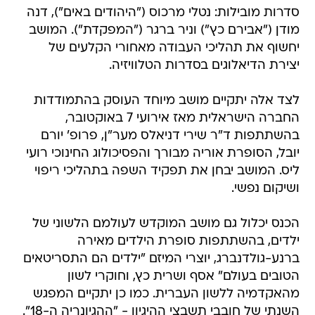
סדרות מובילות: נטלי מרכוס ("היהודים באים"), דנה
מודן ("אבירם כץ") וניר ברגר ("המפקדת"). המושב
יחשוף את תהליכי העבודה מאחורי הקלעים של
יצירת הדיאלוגים בסדרות הטלוויזיה.
לצד אלה יתקיים מושב מיוחד העוסק בהתמודדות
החברה הישראלית מאז אירועי 7 באוקטובר,
בהשתתפות ד"ר שירי דניאלס מער"ן, פרופ' יורם
יובל, הסופרת אוריה מבורך והפסיכולוג החינוכי רועי
ליס. המושב יבחן את תפקיד השפה בתהליכי ריפוי
ושיקום נפשי.
הכנס יכלול גם מושב המוקדש לעולמם הלשוני של
ילדים, בהשתתפות סופרת הילדים מאירה
ברנע-גולדנברג, יוצרי המיזם "ילדים הם התסריטאים
הטובים בעולם" אסף ושרית כץ, וחוקרי לשון
מהאקדמיה ללשון העברית. כמו כן יתקיים המפגש
השנתי של חובבי תשבצי ההיגיון - "ההגיונריה ה-18".