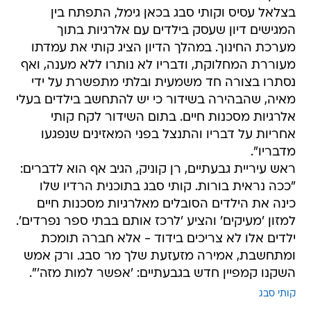
בצלאל עסיס וקותי סבג בכאן גימל, התפתח בין
המגישים דיון שעסק בילדים עם אלרגיות בתוך
מערכת החינוך. במהלך הדיון הציג קותי את עמדתו
מעוררת המחלוקת, ודבריו לא נותרו ללא מענה, ואף
נסתרו בצורה חד משמעית ובלתי מתפשרת על ידי
מאיה, שהבהירה בשידור כי יש להתחשב בילדים בעלי
אלרגיות מסכנות חיים. בתום השידור לקח קותי
אחריות על דבריו והתנצל בפני המאזינים שנפגעו
מדבריו".
ראש עיריית גבעתיים, רן קוניק, הגיב אף הוא לדברים:
"ככה נראית בורות. קותי סבג בתוכנית הרדיו שלו
כינה את הילדים הסובלים מאלרגיות מסכנות חיים
למזון 'מעיקים' והציע 'לרכז אותם בבתי ספר נפרדים'.
ילדים אלו לא צריכים בידוד - אלא חברה תומכת
ומתחשבת, אמירה מזעזעת שלך מר סבג. ‏ורק אמש
השקנו קמפיין חדש בגבעתיים: 'אפשר למות מזה'".
קותי סבג