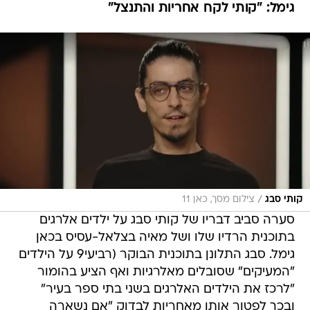
גימל: "קותי לקח אחריות והתנצל"
/
קותי סבג
צילום מסך, כאן 11
סערה סביב דבריו של קותי סבג על ילדים אלרגים
בתוכנית הרדיו שלו ושל מאיה בצלאל-עסיס בכאן
גימל. סבג התלונן בתוכנית הבוקר (רביעי9 על הילדים
"המעיקים" שסובלים מאלרגיות ואף הציע בהומור
"לרכז את הילדים האלרגים בשני בתי ספר בעיר"
ובכך לפטור אותו מאחריות לבדוק "אם נשארה