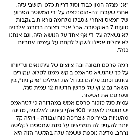
"אני מגלה המון כבוד וסולידריות כלפי תושבי עזה,
אחרי שעברו דה-הומניזציה על ידי המשטר הפרוע
של חמאס ואחרי שסבלו מלחמה נוראית בעקבות
זוועות 7 באוקטובר. אבל אגיד בצורה ברורה: אלבניה
לא נשאלה על ידי אף אחד על הנושא הזה, וגם אנחנו
לא יכולים אפילו לשקול לקחת על עצמנו אחריות
כזה".
רמה פרסם תמונה ובה ציוצים של עיתונאים שדיווחו
על כך שהנשיא טראמפ ביקש ממנו לקלוט עקורים
עזתים וכתב עליהם בגדול את המילים "פייק ניוז", בין
השאר גם ציוץ של פרשן חדשות 12 עמית סגל,
שפרסם את הסיפור.
עמית סגל כזכור פרסם אמש במהדורה כי לטראמפ
יש תוכנית להעביר 100 אלף עזתים לאלבניה, מדינה
מהעניות באירופה שצריכה כוח עבודה - ויהיה קל
יותר להעניק לה תמריצים על מנת שתסכים לקליטה
נרחב. מדינה נוספת ששמה עלה בהקשר הזה היא