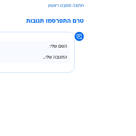
חידד: "זו מישהי שנראית כאילו היא 
נחמד אבל שלא מבין את הסגנון שלה 
להפסיק להיות כזה נחמד, זה מעיק. ה
גולשת אחרת לעגה ליכולת של המומחים
המומחים שלנו מורכב מזוכי פרס נוב
לבחון התאמה. חתונמי עכשיו: היא א
צחוקים".
חתונה ממבט ראשון
טרם התפרסמו תגובות