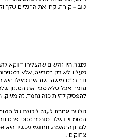
"צחוק בצד, מילה טובה למלהקים של 
להיות בתאילנד ולהתגעגע לחאן יונס"
חווית טראומה". גולשים נוספים הבי
התכנית וכבר איזבל מוכיחה שוב כמה 
גולש נוסף כתב: "סבבה זה מבאס שש
בחשבון כשנרשמת לתוכנית. להתנהג לב
איתו, את יכולה להיות סתם נחמדה ו
טוב - קורה. קחי את הרגליים שלך ולכ
מנגד, היו גולשים שהצליחו דווקא לה
מעליו, לא רק במראה, אלא במגניבות