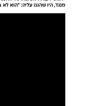
לנועם להיות 
לעזה"
וואלה תרבות
עודכן לאחרונה: 17.2.2025 / 9:48
הרשת ממשיכה לסעור סביב השידו
"חמש דקות ראשונות של התכנית 
מנגד, היו שהגנו עליה: "הוא לא