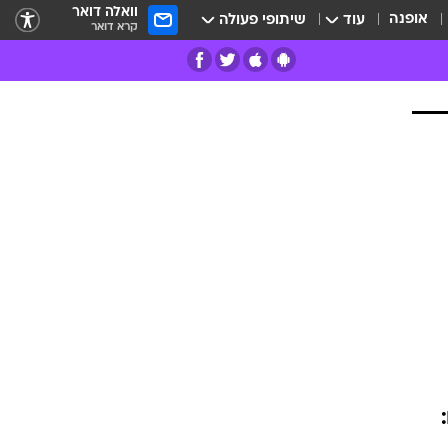
וואלה דואר
אופנה
עוד
שיתופי פעולה
קרא דואר
רים
פרות