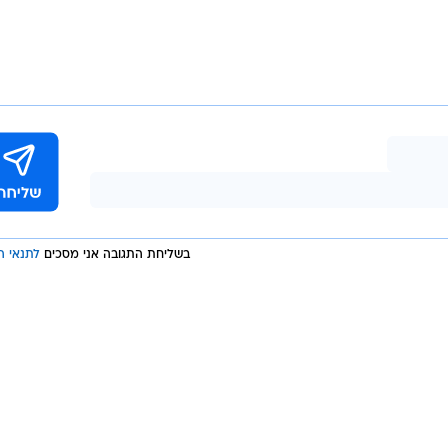
רגילה לצאת עם דוגמנים מגניבים מהעיר והביאו לה בחור ממ
בכלל וחושב שהיא אגרסיבית". אחרת הוסיפה: "הוא חייב
וא צריך ללמוד להרגיש ולהראות את זה גם".
 לייצר שידוכים ראויים: "חתונמי עונה ראשונה: צוות
ל, לקחנו מהמתמודדים דגימות רוק ושלחנו למעבדה בשוויץ
מרה שהיא שונאת קירחים והוא קירח בואו נשדך אותם יהיה