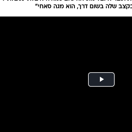
בתאילנד ולהתגעגע
ך המוזר ב"חתונה ממבט ראשון" בין איזבל לנועם:
וכבר איזבל מוכיחה שוב כמה היא בלתי נסבלת".
 בקצב שלה בשום דרך, הוא מגה סאחי"