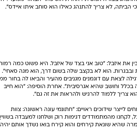
חתונמי שהצליחו לעשות את הבלתי ייאמן ולגרום לבן אדם
, כתב אחד הגולשים. אחר הוסיף: "זה טיפול בטראומה תוך כ
עו תרעומת על היחס של איזבל לנועם: "חמש דקות ראשונות
היא בלתי נסבלת", "איזבל בטופ הדוחות שהיו בחתונמי אבר
ידכו לך מישהו שפחות לטעמך אבל היית צריכה לקחת את 
ן אדם כאילו הוא מצורע זה גועל נפש, אין לך דד ליין לשכ
להתנהג בצורה אנושית". אחרת הוסיפה: "הבחור מכוער? ה
י הביתה, לא צריך להתנהג כאילו הוא סוחב איתו איידס".
בין את איזבל: "טוב אני בצד של איזבל. היא פשוט כמה רמות
 ובבגרות. הוא לא בקצב שלה בשום דרך, הוא מגה סאחי". 