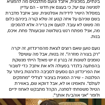
בינתיים, במכונית, איזבל ונועם מתלבטים מה להמציא
לפגישה עם יעל, כי בעצם אין חדש - הם עדיין
במסלול הישיר לידידות אפלטונית. שוב איזבל מדברת
בשם שניהם על איזה קטע זה שלא קורה ביניהם כלום
וזה פשוט לא עובד. לנועם אין ברירה אלא להסכים:
מה, אני? מפתח רגש בשלושה שבועות? פחח. איכס,
בנות.
נועם טוען שאם רוצים לצאת מהפרינדזון, זה יקרה
"רק בצורה מוזרה". זה בטוח, אבל מה עושים?
טומנים לשונות זה בגרון זו יש מאין? הייתי מנשקת
בהפתעה בלנדר בפעולה ולא את איזבל. כדי לשבור
את הפרינדזון הם נוסעים לסביבה הלוהטת ביותר על
הפלנטה - שירה המונית בציבור לצלילי "מחוזקים
לעולם". ותאמינו או לא, אבל דווקא שם, באווירת
הטיול משפחתי לסחנה, הקהל מתבקש לאחוז ידיים
ולומר "אני אוהב/ת אותך".