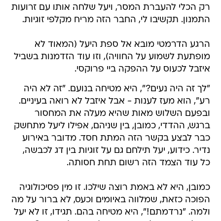
רק הכלי להעברת המסר, ויעל שלחה אותו עם זרועות
התמנון. תקשיבו לי, החבר הזה מריח מקלפי זוגיות.
הרגע הדרמטי מובא אל ספת היעל (המאוד לא
מופתעת לשמוע על החוויה), וזו עוד הזדמנות בשביל
איזבל לכעוס על ההפקה ביי פרוקסי.
"לך זה היה נעים?", היא מטיחה בנועם. "זה לא היה
רע", הוא מעז לענות - אבל איזבל לא רואה בעיניים.
ובפעם השלוש מאות שהיא מעלה את המחסור
ברגש, ההדדי, כמובן, בין שניהם, אפילו ליעל מתחשק
כבר לבצע בקשר הזה המתת חסד. מדובר באירוע
נדיר. כידוע, יעל תילחם גם על זוגיות בין דג לכבשה,
כל עוד הצמד הזה רשום תחת חסותה.
כמובן, היא לא באמת רוצה שילכו. זו מין פסיכולוגיה
הפוכה כזאת, שמלווה באיומים וכעס, לא ברור על מה
ולמה. "נרדמתם!", היא מטיחה בהם. תגידו, זו לא יעל