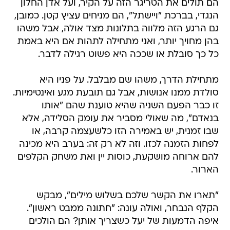
הם תולים את הטריגר הזה על הקיר, ועל אדן החלון
הנגדי, בברכת "ויישתל", הם מניחים עציץ קטן. כמובן,
גם הרגע הזה מלווה בתלונות מצד אולה, אבל משהו
בהן מחויך יותר, ואני מתחילה לתהות אם היא באמת
כל כך סובלת או שככה היא פשוט רגילה לדבר.
מתחילת הדרך, משהו שם מבלבל. על פניו היא
סולדת ממנו אנושות, אבל גם תובעת מגע ואינטימיות.
זו כבר הפעם השניה שהיא טוענת שהם "אותו
בנאדם", מה שאולי מסביר את עומק הסלידה, אלא
שבו זמנית, יש באמירה הזו כלשעצמה קרבה, או
לפחות הזמנה לכזו. וזה לא רק זה: בערב היא מכינה
להם ארוחה מושקעת, כוסות יין ואת משחק הקלפים
הארור.
"תארו את הקשר שלכם בשלוש מילים", מבקש
הקלף הנבחר, ואולה עונה: "חתונה ממבט ראשון".
איפה הדמעות של יעל כשצריך אותן? הם הולכים