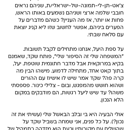
צ'אט-תן-לי-תמונה-של-ישראלי/ת, שניהם נראים
חובבי שלמה ארצי ושניהם נשמעים באותו הראש,
פחות או יותר, אז מה העניין? כשהם מדברים על
הפערים ביניהם, אפשר לחשוב שזו ליא קניג יוצאת
עם סלאח שבתי.
על ספת היעל, אנחנו מתחילים לקבל תשובות.
"המשפחה שלי זה הסיפור שלי", פותח שקד, שאמנם
בקיא במרוקאית אבל מדבר חתונמית שוטפת. יעל,
בתוך קאט אחד, מתחילה לדמוע. מישהו הבין מה
קרה פה? שקד אמר שיש לו אישיוז עם ההורים
ושהוא חושש מהמפגש, ובום - צלילי כינור. פספסתי
משהו? עד שיש ליעל רגשות, הם מודבקים במקום
הלא הנכון.
אולי הבעיה היא בי ובלב הבאשל שלי (עשיתי את זה
נכון?). על כל פנים, אני שמחה בשביל שקד על
שהשלים עם מקורותיו וכעת הוא מזדהה כתמהיל של