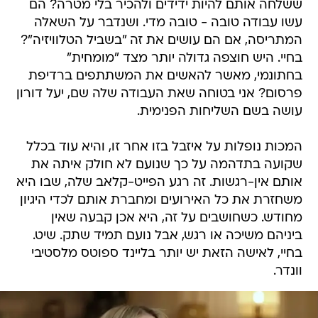
ששלחה אותם להיות ידידים ולהכיר בלי מטרה? הם
עשו עבודה טובה - טובה מדי. ושנדבר על השאלה
המתריסה, אם הם עושים את זה "בשביל הטלוויזיה"?
בחיי. היש חוצפה גדולה יותר מצד "מומחית"
בחתונמי, מאשר להאשים את המשתתפים ברדיפת
פרסום? אני בטוחה שאת העבודה שלה שם, יעל דורון
עושה בשם השליחות הפנימית.
המכות נופלות על איזבל בזו אחר זו, והיא עוד בכלל
שקועה בתדהמה על כך שנועם לא חולק איתה את
אותם אין-רגשות. זה רגע הפייט-קלאב שלה, שבו היא
משחזרת את כל האירועים ומחברת אותם לכדי היגיון
מחודש. כשחושבים על זה, היא אכן קבעה שאין
ביניהם משיכה או רגש, אבל נועם תמיד שתק. שיט.
בחיי, לאישה הזאת יש יותר בליינד ספוטס מלסטיבי
וונדר.