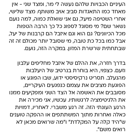
העיניים הכבויות שלהם נעשה לי מר, ומצד שני - אין
מאחד כמו התאגדות סביב אויב משותף. מצד שלישי,
אחרי השטיפה מיעל, גם אני שואלת כמוה, למה נועם
נשאר שם? מי מסוגל לספוג כל כך הרבה הטפות
מכל הכיוונים? גם הוא וגם איזבל הם קרבנות של יעל,
אבל כמו בכל כת טובה, מי שסובל יותר מכולם זה זה
שבתחתית שרשרת המזון. במקרה הזה, נועם.
בדרך חזרה, את ההלם של איזבל מחליפים עלבון
וזעם. כצפוי, היא בוחרת בנרטיב של היעלבות
מהנעלב. תסריט נרקיסיסטי ידוע, שבו הפוגע או
הפוגעת מציבים את עצמם כנפגעים העיקריים,
מסובבים את האשמה אל הצד השני ומפקיעים ממנו
את הלגיטימציה לרגשותיו. עכשיו, אני מכירה את
הרגע העונתי הזה. זה רגע משברי. לאחריו, דמויות
כאלה ואחרות מתוך המשתתפים או ההפקה טוענים
ש"היד קלה על המקלדת" ו"מה שרואים מכאן לא
רואים משם".