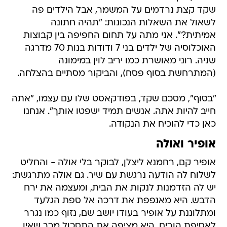
שקד קצת נרדמים על המשמר, אבל הילדים פה
לשאול את השאלות הנכונות: "תהיה חתונה
אמיתית?". אני מתה על תחום החפיפה בין קבוצות
האוכלוסיה של ילדים בני 7 ודודות בנות 70 מדרגה
שניה. רוני מאושרת כמו יריב לוין במימונה
(המתרחשת בסוף פסח), והביקור מסתיים בהצלחה.
"בסוף", מסכם שקד, בפודקאסט שלו עם עצמו, "אתה
חייב להיות אתה. אנשים תמיד ישפטו אותך". אנחנו
כאן כדי להוכיח את הנקודה.
אופיר ואולה
אופיר קם, רחמנא ליצלן, לבוקר בלי אולה - והחליט
לשלוח לה הודעה נרגשת עם שיר. גם אולה מתרגשת:
יש לה הזדמנות לנקות את הבית, ומעצמה את ירח
הדבש. היא מאנפפת את דרכה אל ספת הגלעד
ומתלוננת על אופיר בעודו יושב שם, נזוף כמו נגרר
לאסיפת הורים. היא מציפה את התסכול מכך שאין