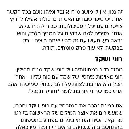
זה נכון. אין לי מושג מי זו איזבל ומיהו נועם בכל הקשר
אחר. יש סיכוי שבחיים האמיתיים יכולתי אפילו להריץ
צ'ייסרים עם יעל הפסיכולוגית. סביר להניח שלא.
אנחנו מגיבים למה שרואים על המסך בלבד, והוא
נראה רע. תעשו עם זה מה שאתם רוצים - רק
בבקשה, לא עוד פרק מומחים. תודה.
רוני ושקד
מחזה נדיר במחוזותיה של רוני: שקד מניח תפילין.
רוני מאוימת מיחסיו של שקד עם כוח עליון - אחרי
הכל, היא אוהבת לצוות עליו לבד. בחיי, שמישהו יאהב
אותי כמו שרוני אוהבת לומר "תוריד ת'זבל".
אנו בפינת "הכר את המזרחי" עם רוני, שקד וחברו,
שמעשירים את אוצר המילים של הראשונה בז'רגון
מרוקאי. השיח העדתי ביניהם מפתיע בתכיפותו,
בהתחשב בזה ששניהם נראים די דומה, מין כאלה