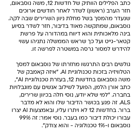
כתב הפלילים הוותיק של חדשות 12, משה נוסבאום,
חזר הערב (ראשון) לשדר לאחר חודשים ארוכים
שנעדר מהמסך בשל מחלת ניוון השרירים שבה לקה.
נוסבאום, שמתקשה מאוד בדיבור, חזר לשדר בסיוע
בינה מלאכותית והוא דיווח במהדורה על פרשת
קטאר-גייט ועל כך שראש הממשלה נתניהו עשוי
להידרש למסור גרסה במשטרה לפרשה זו.
גולשים רבים התרגשו מחזרתו של נוסבאום למסך
הטלוויזיה בזכות טכנולוגיית AI. "איזה קאמבק של
משה נוסבאום בחדשות 12, בעזרת טכנולוגיית AI",
כתב אורן הלמן, הפועל לשילוב אנשים עם מוגבלויות
בחברה. "למי שלא יודע, נוסי חלה בכיוון שרירים,
ALS. זה פגע בכושר הדיבור שלו והוא לא מדבר
ברור. בחדשות 12 לא ויתרו עליו, ובאמצעות AI יצרו
עבורו יכולת דיבור כמו בעבר. נוסי אמר: זה 99%
נוסבאום ו-1% טכנולוגיה - והוא צודק".