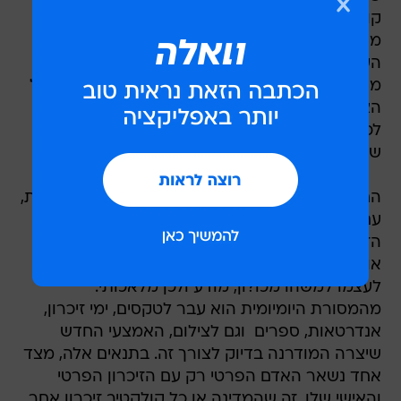
קונקרטי בטקסט המסיים את הספר, "אלבום
משפחתי", בו מונה רז את כל הפעמים בהן, במהלך
העבודה על הספר, נתקל בתמונות של קרובי
משפחתו חבויים בהיסטוריה של העם או בארכיון של
הצלם. עבורי הוא הפך למוחשי עוד יותר כשמעל
לכיתוב "זוג ביום חתונתם, 1945" ראיתי את תמונתם
של סבי וסבתי.
החוקר הצרפתי פייר נורה טוען שהתקופה המודרנית,
עם ההיסטוריזציה והתיעוד הכפייתי שלה, דנה את
הזיכרון לשכון ב"מחוזות". הזיכרון הקולקטיבי של
אומה או עם הפך ממשהו חי, ספונטני ולא מודע
לעצמו למשהו מכו?ון, מודע ולכן מלאכותי.
מהמסורת היומיומית הוא עבר לטקסים, ימי זיכרון,
אנדרטאות, ספרים  וגם לצילום, האמצעי החדש
שיצרה המודרנה בדיוק לצורך זה. בתנאים אלה, מצד
אחד נשאר האדם הפרטי רק עם הזיכרון הפרטי
והאישי שלו, זה שהמדינה או כל קולקטיב זיכרון אחר