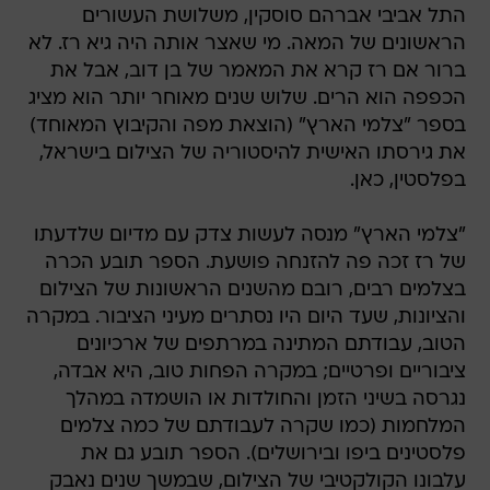
התל אביבי אברהם סוסקין, משלושת העשורים
הראשונים של המאה. מי שאצר אותה היה גיא רז. לא
ברור אם רז קרא את המאמר של בן דוב, אבל את
הכפפה הוא הרים. שלוש שנים מאוחר יותר הוא מציג
בספר "צלמי הארץ" (הוצאת מפה והקיבוץ המאוחד)
את גירסתו האישית להיסטוריה של הצילום בישראל,
בפלסטין, כאן.
"צלמי הארץ" מנסה לעשות צדק עם מדיום שלדעתו
של רז זכה פה להזנחה פושעת. הספר תובע הכרה
בצלמים רבים, רובם מהשנים הראשונות של הצילום
והציונות, שעד היום היו נסתרים מעיני הציבור. במקרה
הטוב, עבודתם המתינה במרתפים של ארכיונים
ציבוריים ופרטיים; במקרה הפחות טוב, היא אבדה,
נגרסה בשיני הזמן והחולדות או הושמדה במהלך
המלחמות (כמו שקרה לעבודתם של כמה צלמים
פלסטינים ביפו ובירושלים). הספר תובע גם את
עלבונו הקולקטיבי של הצילום, שבמשך שנים נאבק