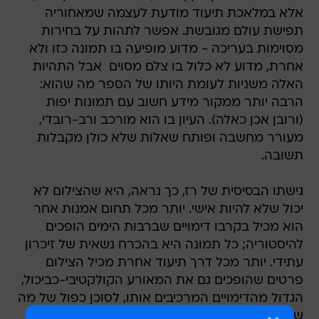
אלא במלאכת תיעוד מודעת לעצמה שמאחוריה
תפישת עולם מגובשת. אפשר לתהות על בחירות
מסוימות בעריכה - מדוע מופיעה בו תמונה כזו ולא
אחרת, מדוע לא כלול בו צלם מסוים  אבל התהיות
האלה משניות לעומת היותו של הספר מה שהוא:
הרבה יותר ממקור מידע חשוב עם תמונות יפות
(ורובן אכן כאלה). העיון בו הוא מורכב ורב-רובדי,
מעורר מחשבה ופותח שאלות שלא כולן מקבלות
תשובה.
גישתו הבסיסית של רז, כך נראה, היא שהצילום לא
יכול שלא להיות אישי. יותר מכל תחום אמנות אחר
הוא מכיל בקרבו דימויים שברבות הימים הופכים
להיסטוריה; כל תמונה היא בהכרח נשאית של זיכרון
עתידי. יותר מכל דרך תיעוד אחרת מכיל הצילום
פרטים שהופכים גם את המאורע הקולקטיבי-כביכול,
הגדול מהדימויים המרכיבים אותו, לסוכן כפול של מה
שלא התכוונו לזכור. העיקרון המופשט הזה הופך