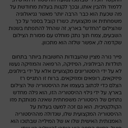
ההקשר הכללי שבתוכו נטועה ההיסטוריה האישית,
ללמוד ולהבין אותו, ובכך לקנות בעלות מחודשת על
מה שכעת הוא כבר הרבה יותר מאשר גניאולוגיה
משפחתית או מקצועית. כשרז קובל בספר על כך
שהצילום "החדש" בארץ, זה שהחל להתפתח בשנות
השבעים, צמח תוך נתק מוחלט עם מסורת הצילום
שקדמה לו, אפשר שלזה הוא מתכוון.
פייר נורה מציין שהעבודות החשובות ביותר בתחום
תולדות הביולוגיה, הפיזיקה, הרפואה והמוזיקה נעשו
לא על ידי היסטוריונים מקצועיים אלא על ידי ביולוגים,
פיזיקאים, רופאים ומוזיקאים. ברוח זו התגייס רז
הצלם כדי לכתוב בעצמו את ההיסטוריה של הצילום
בארץ. על ידי גילוי ההיסטוריה הזו, הוא גילה מחדש
נתחים של היסטוריה משפחתית שאינה מנותקת מזו
הקולקטיבית. הוא גם זכה למעט בעלות על
ההיסטוריה המקצועית שלו, שגדולה מההיסטוריה
האמנותית האישית שלו או של המילייה שבתוכו הוא