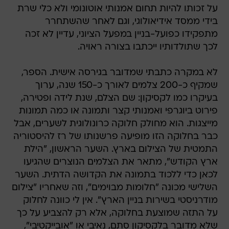
על זכותו להיות תחום אמנותי אוטונומי ולא כלי שרת
בידי ממסד אידיאולוגי, וגם לאחר שהשתחרר
מתפקידו כפועל-בניין במפעל הציוני, עדיין לא זכה
לכך שתולדותיו ייכתבו בצורה ראויה.
לא במקרה כתבתי שמדובר בגירסה אישית. הספר,
שמקיף כ-200 צלמים לאורך כ-150 שנה, ערוך
בעיקרו כמו לקסיקון: שם הצלם, שנת לידה ופטירה,
פירוט ביוגרפי ואמנותי קצר ותמונה או כמה תמונות
מייצגות. הוא מחולק חלוקה כרונולוגית לשערים, אבל
כבר בחלוקה הזו מופיעה פרשנותו של רז להיסטוריה
התמטית של הצילום בארץ. השער הראשון, "הילת
ארץ הקודש", מתאר את הצלמים הנוצרים שהגיעו
לכאן כדי ללכוד בתמונה את הקדושה הדתית. השער
השלישי מכונה "חלומות מבוימים", וזה שאחריו "צילום
מודרניסטי בשירות בניין הארץ". אין לי כוונה לחלוק
על התזה שמוצעת בחלוקה, אלא רק להצביע על כך
שלא מדובר בלקסיקון סתם, נאיבי או "אובייקטיבי",