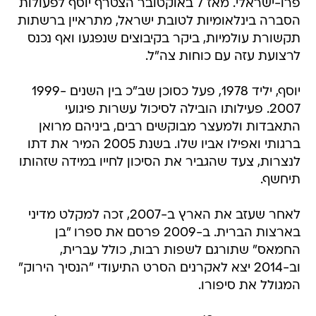
פרו-ישראלי. מאז 7 באוקטובר הצטרף יוסף לפעולות
הסברה בינלאומיות לטובת ישראל, מתראיין ברשתות
תקשורת עולמיות, ביקר בקיבוצים שנפגעו ואף נכנס
לרצועת עזה עם כוחות צה"ל.
יוסף, יליד 1978, פעל כסוכן שב"כ בין השנים 1999-
2007. פעילותו הובילה לסיכול עשרות פיגועי
התאבדות ולמעצר מבוקשים רבים, ביניהם מרואן
ברגותי ואפילו אביו שלו. בשנת 2005 המיר את דתו
לנצרות, צעד שהגביר את הסיכון לחייו במידה שזהותו
תיחשף.
לאחר שעזב את הארץ ב-2007, זכה למקלט מדיני
בארצות הברית. ב-2009 פרסם את ספרו "בן
החמאס" שתורגם לשפות רבות, כולל עברית,
וב-2014 יצא לאקרנים הסרט התיעודי "הנסיך הירוק"
המגולל את סיפורו.