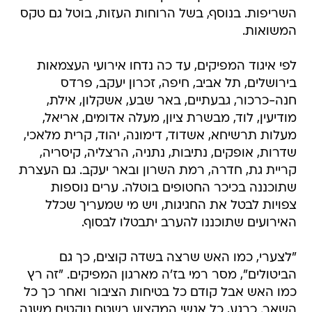
השריפות. בנוסף, בשל הרוחות העזות, בוטל גם טקס
המשואות.
לפי איגוד המפיקים, עד כה נדחו אירועי העצמאות
בירושלים, תל אביב, חיפה, זכרון יעקב, פרדס
חנה-כרכור, גבעתיים, באר שבע, אשקלון, אילת,
מודיעין, לוד, מבשרת ציון, מעלה אדומים, אריאל,
מעלות תרשיחא, אשדוד, דימונה, יהוד, קרית מלאכי,
שדרות, אופקים, נתיבות, נתניה, הרצליה, קיסריה,
קריית גת, חדרה, רמת השרון ובאר יעקב. גם העצרת
שתוכננה בכיכר החטופים בוטלה. ערים נוספות
צפויות לבטל את החגיגות, ויש מי שמעריך שכלל
האירועים שתוכננו להערב יתבטלו לבסוף.
"לצערי, כמו האש שרצה בשדה קוצים, כך גם
הביטולים", מסר רמי בז'ה מארגון המפיקים. "זה רץ
כמו האש אבל קודם כל בטיחות הציבור ואחר כך כל
השאר. כרגע, כל אנשי המקצוע בשטח נוקטים משנה