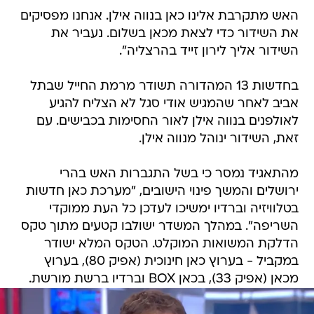
האש מתקרבת אלינו כאן בנווה אילן. אנחנו מפסיקים
את השידור כדי לצאת מכאן בשלום. נעביר את
השידור אליך לירון זייד בהרצליה".
בחדשות 13 המהדורה תשודר מרמת החייל שבתל
אביב לאחר שהמגיש אודי סגל לא הצליח להגיע
לאולפנים בנווה אילן לאור החסימות בכבישים. עם
זאת, השידור ינוהל מנווה אילן.
מהתאגיד נמסר כי בשל התגברות האש בהרי
ירושלים והמשך פינוי הישובים, "מערכת כאן חדשות
בטלוויזיה וברדיו ימשיכו לעדכן כל העת ממוקדי
השריפה". במהלך המשדר ישולבו קטעים מתוך טקס
הדלקת המשואות המוקלט. הטקס המלא ישודר
במקביל - בערוץ כאן חינוכית (אפיק 80), בערוץ
מכאן (אפיק 33), בכאן BOX וברדיו ברשת מורשת.