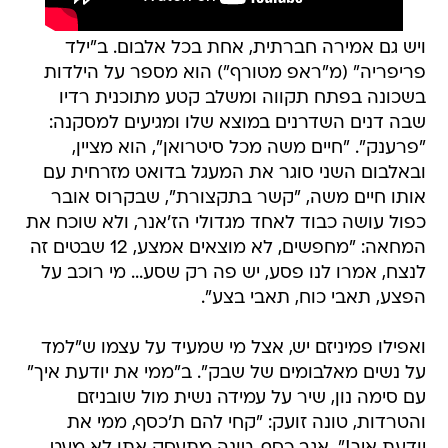
ויש גם אמירה חברתית, אחת בכל אלבום. ב"ילד
פריפריה" (מ"ראפ מטורף") הוא מספר על הילדות
בשכונה בפתח תקווה ומשלב קטע מתוכנית רדיו
שבה דנים השדרנים במוצא שלו ומגיעים למסקנה:
"פרענק". "חיים משה מכל סיטרואן", הוא מציין,
ובאלבום השני סוגר את המעגל בדואט מזרחית עם
אותו חיים משה, "קשר בתקצורת", שבקרוס אובר
כפול עושה כבוד לאחד מגדולי הז'אנר, ולא שוכח את
המחאה: "מחפשים, לא מוצאים אמצע, 12 שבטים זה
לנצח, אמרו לנו פסע, יש פה רק שסע... מי רוכב על
הפצע, תאבי כוח, תאבי בצע".
ואפילו פמיניזם יש, אצל מי שמעיד על עצמו ש"למד
על נשים מאלבומים של שבק". ב"ממי את יודעת איך"
עם סימה נון, שיר על עמידה נשית מול שובניזם
והטרדות, טונה זועק: "קחי להם ת'כסף, ממי את