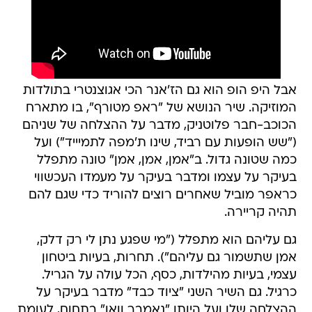
אבל היפ הופ הוא גם הז'אנר הכי אגוצנטרי בתולדות
המוזיקה. שיר הנושא של "ראפ מטורף", בו מתארח
הכוכב-חבר פלוטניק, מדבר על ההצלחה של שניהם
("שש הופעות עם רביד, שינו ת'מפה לתמיייד") ועל
כמה שטונה גדול. ב"אמן, אמן, אמן" טונה מתפלל
בעיקר על עצמו ומדבר בעיקר על מעמדו העכשווי
כראפר מוביל שאחרים רוצים להוריד כדי שגם להם
תהיה קריירה.
גם עליהם הוא מתפלל ("מי שפגע נתן לי רק דלק,
אמן שתשמור גם עליהם"). תחרות, בעיות ביטחון
עצמי, בעיות מהילדות, כסף, הכל עולה על הגריל.
כרגיל. גם השיר השני "ציוד כבד" מדבר בעיקר על
ההצלחה שלו ועל היותו "נאמבר וואן" בתחום, לעומת