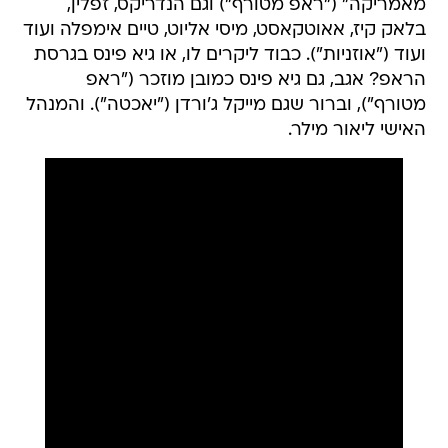
מאמריקה" ("ראפ מטורף") וגם הנדריקס, זפלין,
בלאק קיז, אאוטקאסט, מיסי אליוט, טיים אימפלה ועוד
ועוד ("אוזניות"). כבוד ליקרים לו, או גיא פינס בגרסת
הראפ? אגב, גם גיא פינס כמובן מוזכר ("ראפ
מטורף"), וברור שגם מייקל ג'ורדן ("יאכטה"). והמנהל
האישי ליאור מילר.