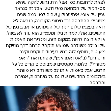
לצאת לרחובות כמו אצל הדג נחש, להקה שהיא
פס-הקול של המחאה מאז 2011, אבל זה כנראה
עניין של אופי. איתי זבולון, שהיה לפני כמה שנים
ממובילי ההתרסה נגד חיסוני הקורונה, כנראה לא
רואה בעצמו שלום חנוך של השמונים או אביב גפן של
התשעים. אולי, למרות גילו ומעמדו, הוא עוד לא בשל,
או לא רוצה להיות במקום הזה. ומגדיר את האמנות
שלו ב"לב משולהב שמוצא ת'קהל הרחב דרך מוזיקת
מיעוטים, מוסיף לזה רגש בעיבודים וקסם וקצב
וריקודים" (ב"אמן אמן אמן", שפותח את "ראפ
מטורף"). כלומר, טקסטים שמבוססים קודם כל על
הרגש. אבל כאמור, אותו לב משולהב לא מוותר
באלבומים החדשים שלו גם על מעורבות, אמירה
והתרסה.