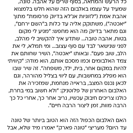
כל הרעש והמחאה, בסוף שרים על אהבה. טונה,
שמעיד על עצמו באלבום הזה שהוא חלש בלמצוא
אהבת אמת ("לזוגיות אנ'לא בדיוק פרסומת" מתוך
"יאכטה"), משתוקק אליה עד כלות ב"השם ירחם",
וגם מתאר בדיוק מה הוא מחפש: "מגיע לי מקום
בטוח, אהבה טובה... שתדע איך להקשיב לי מהלב,
לפני שנישאר לבד עם סוף עצוב... ומי תמלא, לי את
הלב, שוב פעם". ובאותו "יאכטה", השיר שחותם את
צמד האלבומים וכמו מסכם אותם, הוא מודה: "קיוויתי
להיות במקום אחר, בית, ילד, משפחה". זה שיר שבו
הוא מפליג במחשבות, עם ליווי בצליל מהורהר, וגם
לכאן נכנס המצב, בראייה מנחמת, שמזכירה את
האלבום האחרון של פלוטניק: "ולא חשוב במי בחרת,
כולנו צריכים חיבוק עכשיו, נריב אחר כך, אחרי כל כך
הרבה מוות, זמן ליצור הרבה חיים".
האם האלבום הכפול הזה הוא הטוב ביותר של טונה
עד היום? מעריצי "טונה פארק" יאמרו מיד שלא, אבל