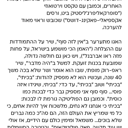
האחרים, וכמובן עם טקסט וירטואוזי
("סופרקאליפרג'ליסטיק ביט, ורסים
אקספיאלי-פאקינג-דושס") שכובש וראוי מאוד
להערכה.
האגו מתערער ב"אין לזה סוף", שיר על ההתמודדות
עם ההצלחה ("האמן הכי מושמע בישראל, על פחות
מזה ראו אברבנל"), ויש כאן גם חולשה גדולה,
שמובעת בכנות זועקת. למשל ב"היה מדבר", שיר
ראפ-רוק מופתי, שבו הוא אומר ושר שלא בכה משך
40 שנה, ועכשיו הוא לא מפסיק להודות: "בכיתי",
"בכיתי" ושוב "בכיתי", עד כדי: "בכיתי, שיגידו איזה
פוסי... סוף סוף אני מספיק גבר כדי לבכות כמו
כוסית". וכמובן גם הפוליטיקה גורמת לו לבכות:
"בכיתי כי אנחנו לא נחים, מלשכוח איך להיות אחים, כי
כל מי שמריץ את העולם הזה, הם סה"כ כמה גברים
שלא בוכים... משמאל ומימין כולם עם הידיים, אז אולי
יש עוד תקווה, פאק פוליטיקאים", והגיטרה החשמלית