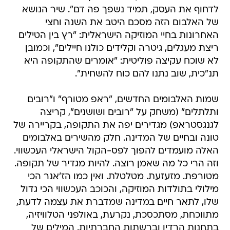
לדחוף את העסק, תמיד נשפך פה דם". שיר הנושא
של האלבום הזה מסכם היטב את השנה וחצי
האחרונות בחיי המוזיקה הישראלית: "רץ בין הטילים
ריצת מעגלים, גיטרה וקלידים כולנו חיילים", וכמובן
לא שוכח עקיצה פוליטית: "אומרים שהתקופה היא
תנ"כית, שוב נתנו להם כוח להשחית".
שמות האלבומים החדשים, "ראפ מטורף" ו"רובים
ותלתלים" (משחק על "רובים ושושנים", קריצה
לגנגסטראפ) מגדירים יפה את התקופה, בקריירה של
טונה ובחיים של המדינה. חלק מהשירים באלבומים
האלה מועמדים להפוך לפס-הקול הישראלי העכשווי.
וזה הרי כל מה שאמן רוצה. להיות מגדיר של תקופה.
מטורפת. מזעזעת. מטלטלת. ואין כמו הז'אנר הכי
מילולי בתולדות המוזיקה, והכוכב העכשווי הכי גדול
שלו, לתאר חיים במדינה שמדברת את עצמה לדעת,
מתווכחת, מסתכסכת, נקרעת, באולפני הטלוויזיה,
בתחנות הרדיו וברשתות החברתיות. המילים של