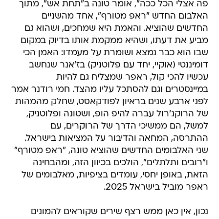
פה אצלי הכל ככה", אומר טונה ב"תחת אש", מתוך
האלבום החדש "ראפ מטורף", אחד מהשניים
החדשים שהוציא. והאמת היא שמחכים, ושהוא גם
מביע את דעתו, ושהיא ממקמת אותו בדיוק במקום
שבו הוא כבר נמצא ושומרת על מעמדו: האמן הכי
דומיננטי (אוקיי, יחד עם פלוטניק) בז'אנר שנחשב
עכשיו להכי קול, ראפר שמצליח גם להיות
במיינסטרים וגם להסתכל עליו מהצד. חמי רודנר אמר
לפני ארבע שנים בראיון לפודקאסט, שחלק מהמהות
של הרוקנ'רול עברה להיפ הופ, ושטונה ופלוטניק,
למשל, הם ממשיכי הדרך של הרוקרים, עם
ההתרסה, המחאה והדיבור על המציאות בישראל.
שני האלבומים החדשים שהוציא טונה, "ראפ מטורף"
ו"רובים ותלתלים", הולכים בכיוון הזה, ומהבחינה
הזאת, באופן יחסי, עומדים בציפיות, מאלבומים של
ראפר מוביל בישראל 2025.
נכון, אין כאן ממש רצף שירים שקוראים להמונים