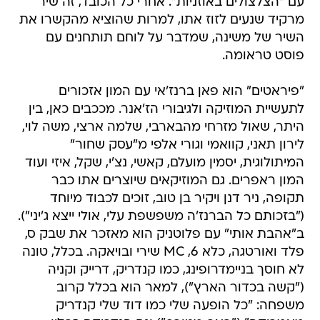
עם "הצלצולים באוזניות". אחרי כל הכובד, זה שיר
מרקיד שנעים לזוז אתו, למרות שהוציא מהקשרו את
השיר של משינה, שמדבר על לוחם תותחנים עם
פוסט טראומה.
"פיראטים" הוא פאן ברנז'אי עם המון אזכורים
לתעשיית המוזיקה ולגיבורי הז'אנר. מככבים כאן, בין
היתר, שאול מזרחי מהבארבי, שלמה ארצי, משה לוי,
לירון תאני, קוואמי וגורי אלפי מ"עסק שחור"
המיתולוגית, יסמין מועלם, קאשי, נצ'י, שקל, איזי ועוד
המון ראפרים. גם המוזיקאים שיוצרים אתו כבר
תקופה, ניר דנן ויקיר בן טוב, זוכים לכבוד מיוחד
("בזכותם כל הברנז'ה משפשפת עלי, אולי ייצא ג'יני").
ב"אהבת אותי" עם פלוטניק הוא מאזכר את שבק ס,
פלד ואורטגה, כלא 6, MC שירי ובויאקה. בכלל, טונה
לא חוסך בניימדרופינג, כמו קנדריק, דרייק וקניה
("קשה בכדור הארץ"), למאר הוא בכלל קרוב
משפחה: "כל הופעה שלי כמו דוד שלי קנדריק