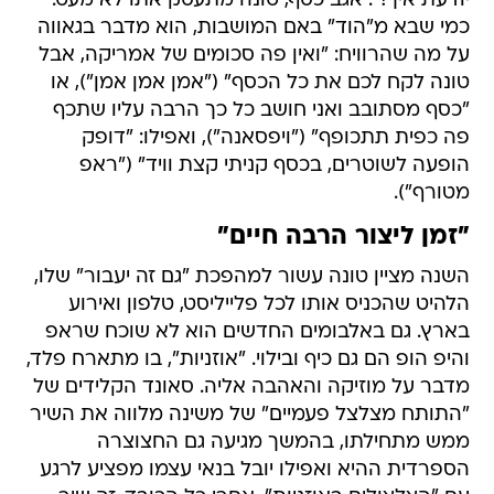
יודעת איך!". אגב כסף, טונה מתעסק אתו לא מעט.
כמי שבא מ"הוד" באם המושבות, הוא מדבר בגאווה
על מה שהרוויח: "ואין פה סכומים של אמריקה, אבל
טונה לקח לכם את כל הכסף" ("אמן אמן אמן"), או
"כסף מסתובב ואני חושב כל כך הרבה עליו שתכף
פה כפית תתכופף" ("ויפסאנה"), ואפילו: "דופק
הופעה לשוטרים, בכסף קניתי קצת וויד" ("ראפ
מטורף").
"זמן ליצור הרבה חיים"
השנה מציין טונה עשור למהפכת "גם זה יעבור" שלו,
הלהיט שהכניס אותו לכל פלייליסט, טלפון ואירוע
בארץ. גם באלבומים החדשים הוא לא שוכח שראפ
והיפ הופ הם גם כיף ובילוי. "אוזניות", בו מתארח פלד,
מדבר על מוזיקה והאהבה אליה. סאונד הקלידים של
"התותח מצלצל פעמיים" של משינה מלווה את השיר
ממש מתחילתו, בהמשך מגיעה גם החצוצרה
הספרדית ההיא ואפילו יובל בנאי עצמו מפציע לרגע