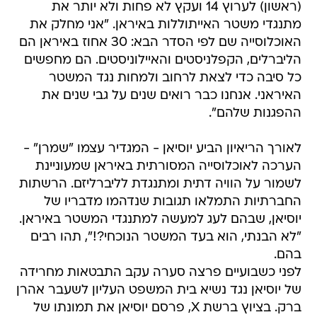
(ראשון) לערוץ 14 ועקץ לא פחות ולא יותר את
מתנגדי משטר האייתוללות באיראן. "אני מחלק את
האוכלוסייה שם לפי הסדר הבא: 30 אחוז באיראן הם
הליברלים, הקפלניסטים והאיילוניסטים. הם מחפשים
כל סיבה כדי לצאת לרחוב ולמחות נגד המשטר
האיראני. אנחנו כבר רואים שנים על גבי שנים את
ההפגנות שלהם".
לאורך הריאיון הביע יוסיאן - המגדיר עצמו "שמרן" -
הערכה לאוכלוסייה המסורתית באיראן שמעוניינת
לשמור על הוויה דתית ומתנגדת לליברליזם. הרשתות
החברתיות התמלאו תגובות שנדהמו מדבריו של
יוסיאן, שבהם לעג למעשה למתנגדי המשטר באיראן.
"לא הבנתי, הוא בעד המשטר הנוכחי?!", תהו רבים
בהם.
לפני כשבועיים פרצה סערה עקב התבטאות מחרידה
של יוסיאן נגד נשיא בית המשפט העליון לשעבר אהרן
ברק. בציוץ ברשת X, פרסם יוסיאן את תמונתו של