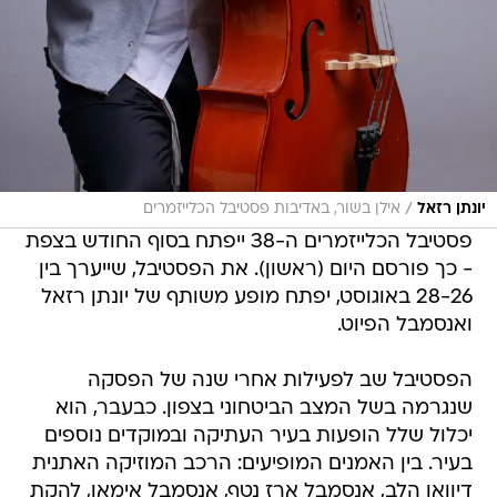
/
יונתן רזאל
אילן בשור, באדיבות פסטיבל הכלייזמרים
פסטיבל הכלייזמרים ה-38 ייפתח בסוף החודש בצפת
- כך פורסם היום (ראשון). את הפסטיבל, שייערך בין
28-26 באוגוסט, יפתח מופע משותף של יונתן רזאל
ואנסמבל הפיוט.
הפסטיבל שב לפעילות אחרי שנה של הפסקה
שנגרמה בשל המצב הביטחוני בצפון. כבעבר, הוא
יכלול שלל הופעות בעיר העתיקה ובמוקדים נוספים
בעיר. בין האמנים המופיעים: הרכב המוזיקה האתנית
דיוואן הלב, אנסמבל ארז נטף, אנסמבל אימאן, להקת