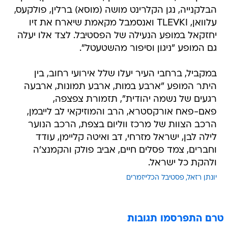
הבלקנייה, נגן הקלרינט מושה (מוסא) ברלין, פולקעס,
עלוואן, TLEVKI ואנסמבל מקאמת שיארח את זיו
יחזקאל במופע הנעילה של הפסטיבל. לצד אלו יעלה
גם המופע "ניגון וסיפור מהשטעטל".
במקביל, ברחבי העיר יעלו שלל אירועי רחוב, בין
היתר המופע "ארבע במות, ארבע תמונות, ארבעה
רגעים של נשמה יהודית", תזמורת צפצפה,
פאם-פאח אורקסטרא, הרב והמוזיקאי לב לייבמן,
הרכב הצוות של מרכז ווליום בצפת, הרכב הנוער
לילה לבן, ישראל מזרחי, דב ואיטה קליימן, עודד
וחברים, צמד פסלים חיים, אביב פולק והקמנצ'ה
ולהקת כל ישראל.
יונתן רזאל
פסטיבל הכלייזמרים
טרם התפרסמו תגובות