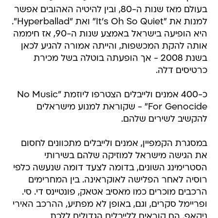
בעולם מאז שנות ה-80, ובין להיטיה האהובים אפשר
למנות את "It's Oh So Quiet" ואת "Hyperballad".
היא הופיעה בישראל באמצע שנות ה-90, אז חיממה
אותה להקת המכשפות, והייתה אמורה להגיע לכאן
בשנת 2008 - אך הופעתה בוטלה בשל מכירת
כרטיסים דלה.
כ-400 אמנים ולייבלים הצטרפו ליוזמת "No Music
For Genocide" - שקוראת למנוע מישראלים
להקשיב לשירים שלהם.
במסגרת הקמפיין, אמנים ולייבלים מתכוונים לחסום
את הגישה מישראל למוזיקה שלהם בשירותי
הסטרימינג השונים, בדומה לצעד דומה שנעשה כלפי
רוסיה לאחר הפלישה לאוקראינה. בין המחרימים
הרכבים מוכרים כמו מאסיב אטאק, פונטיינס די. סי.
ופריימל סקרים, וגם, באופן לא מפתיע, ההרכב האירי
ניקאפ. הם קוראים ללייבלים הגדולים ללכת